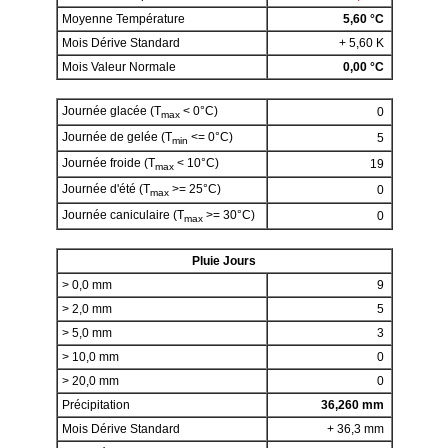
Moyenne Température
5,60 °C
Mois Dérive Standard
+ 5,60 K
Mois Valeur Normale
0,00 °C
Journée glacée (T
< 0°C)
0
max
Journée de gelée (T
<= 0°C)
5
min
Journée froide (T
< 10°C)
19
max
Journée d'été (T
>= 25°C)
0
max
Journée caniculaire (T
>= 30°C)
0
max
Pluie Jours
> 0,0 mm
9
> 2,0 mm
5
> 5,0 mm
3
> 10,0 mm
0
> 20,0 mm
0
Précipitation
36,260 mm
Mois Dérive Standard
+ 36,3 mm