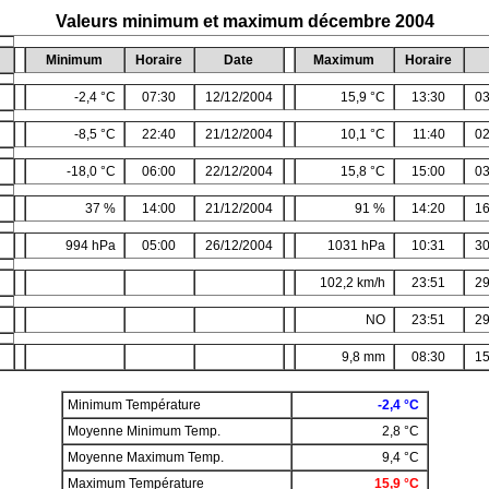
Valeurs minimum et maximum décembre 2004
Minimum
Horaire
Date
Maximum
Horaire
-2,4 °C
07:30
12/12/2004
15,9 °C
13:30
03
-8,5 °C
22:40
21/12/2004
10,1 °C
11:40
02
-18,0 °C
06:00
22/12/2004
15,8 °C
15:00
03
37 %
14:00
21/12/2004
91 %
14:20
16
994 hPa
05:00
26/12/2004
1031 hPa
10:31
30
102,2 km/h
23:51
29
NO
23:51
29
9,8 mm
08:30
15
Minimum Température
-2,4 °C
Moyenne Minimum Temp.
2,8 °C
Moyenne Maximum Temp.
9,4 °C
Maximum Température
15,9 °C