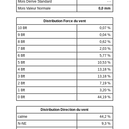
Mois Dérive Standard
- -
Mois Valeur Normale
0,0 mm
Distribution Force du vent
10 Bft
0,07 %
9 Bft
0,04 %
8 Bft
0,62 %
7 Bft
2,03 %
6 Bft
5,77 %
5 Bft
10,53 %
4 Bft
13,18 %
3 Bft
13,18 %
2 Bft
7,19 %
1 Bft
3,20 %
0 Bft
44,19 %
Distribution Direction du vent
calme
44,2 %
N-NE
9,3 %