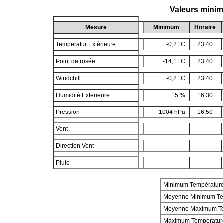
Valeurs mini
Mesure
Minimum
Horaire
Temperatur Extérieure
-0,2 °C
23:40
Point de rosée
-14,1 °C
23:40
Windchill
-0,2 °C
23:40
Humidité Exterieure
15 %
16:30
Pression
1004 hPa
16:50
Vent
Direction Vent
Pluie
Minimum Températur
Moyenne Minimum Te
Moyenne Maximum T
Maximum Températur