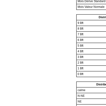
Mois Dérive Standar
Mois Valeur Normale
Distr
9 Bft
8 Bft
7 Bft
6 Bft
5 Bft
4 Bft
3 Bft
2 Bft
1 Bft
0 Bft
Distrib
calme
N-NE
NE