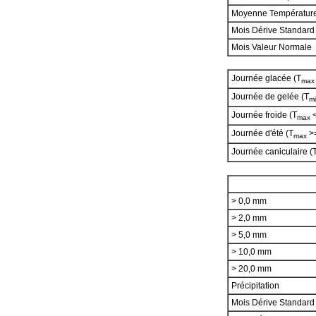
Moyenne Températur
Mois Dérive Standard
Mois Valeur Normale
Journée glacée (T
max
Journée de gelée (T
m
Journée froide (T
<
max
Journée d'été (T
>=
max
Journée caniculaire (
> 0,0 mm
> 2,0 mm
> 5,0 mm
> 10,0 mm
> 20,0 mm
Précipitation
Mois Dérive Standar