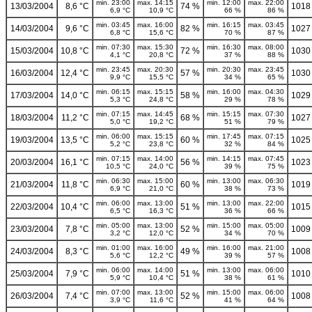
min. 23:00
max. 14:15
min. 12:00
max. 22:00
13/03/2004
8,6 °C
74 %
1018
6,9 °C
10,9 °C
66 %
86 %
min. 03:45
max. 16:00
min. 16:15
max. 03:45
14/03/2004
9,6 °C
82 %
1027
6,8 °C
15,6 °C
70 %
87 %
min. 07:30
max. 15:30
min. 16:30
max. 08:00
15/03/2004
10,8 °C
72 %
1030
4,1 °C
20,8 °C
37 %
88 %
min. 23:45
max. 20:30
min. 20:30
max. 23:45
16/03/2004
12,4 °C
57 %
1030
9,9 °C
15,5 °C
34 %
65 %
min. 06:15
max. 15:15
min. 16:00
max. 04:30
17/03/2004
14,0 °C
58 %
1029
5,3 °C
24,8 °C
29 %
78 %
min. 07:15
max. 14:45
min. 15:15
max. 07:30
18/03/2004
11,2 °C
68 %
1027
5,0 °C
19,2 °C
51 %
79 %
min. 06:00
max. 15:15
min. 17:45
max. 07:15
19/03/2004
13,5 °C
60 %
1025
5,2 °C
23,8 °C
32 %
84 %
min. 07:15
max. 14:00
min. 14:15
max. 07:45
20/03/2004
16,1 °C
56 %
1023
10,5 °C
24,0 °C
39 %
75 %
min. 06:30
max. 15:00
min. 13:00
max. 06:30
21/03/2004
11,8 °C
60 %
1019
6,9 °C
21,0 °C
38 %
73 %
min. 06:00
max. 13:00
min. 13:00
max. 22:00
22/03/2004
10,4 °C
51 %
1015
6,5 °C
16,3 °C
36 %
66 %
min. 05:00
max. 13:00
min. 15:00
max. 05:00
23/03/2004
7,8 °C
52 %
1009
3,2 °C
12,0 °C
34 %
70 %
min. 01:00
max. 16:00
min. 16:00
max. 21:00
24/03/2004
8,3 °C
49 %
1008
5,6 °C
12,2 °C
39 %
57 %
min. 06:00
max. 14:00
min. 13:00
max. 06:00
25/03/2004
7,9 °C
51 %
1010
5,9 °C
10,4 °C
38 %
61 %
min. 07:00
max. 13:00
min. 15:00
max. 06:00
26/03/2004
7,4 °C
52 %
1008
3,9 °C
11,6 °C
41 %
64 %