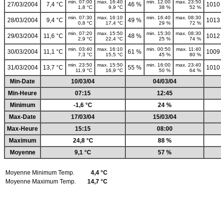
min. 07:00
max. 16:40
min. 12:00
max. 23:50
27/03/2004
7,4 °C
46 %
1010
1,8 °C
9,9 °C
38 %
52 %
min. 07:30
max. 16:10
min. 16:40
max. 08:30
28/03/2004
9,4 °C
49 %
1013
0,8 °C
17,4 °C
29 %
72 %
min. 07:20
max. 15:50
min. 15:30
max. 08:30
29/03/2004
11,6 °C
48 %
1012
2,9 °C
22,4 °C
25 %
74 %
min. 03:40
max. 16:10
min. 00:50
max. 11:40
30/03/2004
11,1 °C
61 %
1009
7,3 °C
15,5 °C
45 %
80 %
min. 23:50
max. 15:50
min. 16:00
max. 23:40
31/03/2004
13,7 °C
55 %
1010
11,9 °C
16,9 °C
50 %
64 %
Min-Date
10/03/04
04/03/04
Min-Heure
07:15
12:45
Minimum
-1,6 °C
24 %
Max-Date
17/03/04
15/03/04
Max-Heure
15:15
08:00
Maximum
24,8 °C
88 %
Moyenne
9,1 °C
57 %
Moyenne Minimum Temp.
4,4 °C
Moyenne Maximum Temp.
14,7 °C