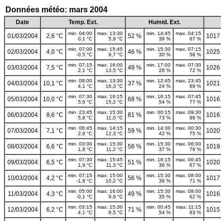
Données météo: mars 2004
Date
Temp. Ext.
Humid. Ext.
min. 04:00
max. 13:30
min. 14:45
max. 04:15
01/03/2004
2,6 °C
52 %
1017
0,1 °C
5,9 °C
39 %
67 %
min. 07:00
max. 15:45
min. 15:30
max. 07:15
02/03/2004
4,0 °C
46 %
1025
-0,5 °C
8,7 °C
30 %
56 %
min. 07:15
max. 16:00
min. 17:00
max. 07:30
03/03/2004
7,5 °C
49 %
1026
2,1 °C
13,5 °C
28 %
72 %
min. 08:00
max. 13:30
min. 12:45
max. 23:45
04/03/2004
10,1 °C
37 %
1021
4,1 °C
16,3 °C
24 %
69 %
min. 07:30
max. 16:15
min. 16:15
max. 07:45
05/03/2004
10,0 °C
68 %
1016
5,6 °C
15,2 °C
54 %
77 %
min. 23:45
max. 15:30
min. 00:15
max. 09:30
06/03/2004
8,6 °C
81 %
1016
5,8 °C
11,0 °C
73 %
86 %
min. 06:45
max. 14:15
min. 14:30
max. 00:30
07/03/2004
7,1 °C
59 %
1020
2,6 °C
12,3 °C
42 %
75 %
min. 03:00
max. 15:30
min. 15:30
max. 06:00
08/03/2004
6,6 °C
56 %
1019
1,6 °C
11,2 °C
37 %
76 %
min. 07:30
max. 15:45
min. 16:15
max. 06:45
09/03/2004
6,5 °C
51 %
1020
1,9 °C
11,3 °C
36 %
67 %
min. 07:15
max. 15:00
min. 15:30
max. 08:00
10/03/2004
4,2 °C
56 %
1017
-1,6 °C
10,2 °C
39 %
71 %
min. 05:00
max. 16:00
min. 15:30
max. 08:00
11/03/2004
4,3 °C
49 %
1016
-0,1 °C
9,9 °C
35 %
62 %
min. 03:15
max. 15:30
min. 00:45
max. 11:15
12/03/2004
6,2 °C
71 %
1015
4,1 °C
8,5 °C
54 %
83 %