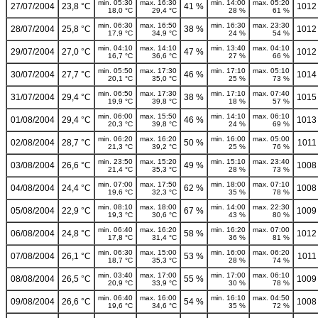
min. 05:30
max. 16:30
min. 14:00
max. 05:20
27/07/2004
23,8 °C
41 %
1012
18,0 °C
29,4 °C
28 %
61 %
min. 06:30
max. 16:50
min. 16:30
max. 23:30
28/07/2004
25,8 °C
38 %
1012
17,9 °C
34,9 °C
24 %
54 %
min. 04:10
max. 14:10
min. 13:40
max. 04:10
29/07/2004
27,0 °C
47 %
1012
16,7 °C
36,6 °C
27 %
66 %
min. 05:50
max. 17:30
min. 17:10
max. 05:10
30/07/2004
27,7 °C
46 %
1014
20,1 °C
35,0 °C
25 %
73 %
min. 06:50
max. 17:30
min. 17:10
max. 07:40
31/07/2004
29,4 °C
38 %
1015
19,9 °C
39,8 °C
18 %
57 %
min. 06:00
max. 15:50
min. 14:10
max. 06:10
01/08/2004
29,4 °C
46 %
1013
20,3 °C
39,8 °C
24 %
69 %
min. 06:20
max. 16:20
min. 16:00
max. 05:00
02/08/2004
28,7 °C
50 %
1011
21,3 °C
39,2 °C
25 %
76 %
min. 23:50
max. 15:20
min. 15:10
max. 23:40
03/08/2004
26,6 °C
49 %
1008
21,4 °C
35,3 °C
28 %
73 %
min. 07:00
max. 17:50
min. 18:00
max. 07:10
04/08/2004
24,4 °C
62 %
1008
19,6 °C
32,3 °C
35 %
78 %
min. 08:10
max. 18:00
min. 14:00
max. 22:30
05/08/2004
22,9 °C
67 %
1009
19,3 °C
30,6 °C
43 %
80 %
min. 06:40
max. 16:20
min. 16:20
max. 07:00
06/08/2004
24,8 °C
58 %
1012
17,8 °C
31,4 °C
36 %
81 %
min. 06:30
max. 15:00
min. 16:00
max. 06:20
07/08/2004
26,1 °C
53 %
1011
18,7 °C
35,3 °C
28 %
74 %
min. 03:40
max. 17:00
min. 17:00
max. 06:10
08/08/2004
26,5 °C
55 %
1009
20,9 °C
33,9 °C
30 %
78 %
min. 06:40
max. 16:00
min. 16:10
max. 04:50
09/08/2004
26,6 °C
54 %
1008
19,6 °C
34,6 °C
35 %
72 %