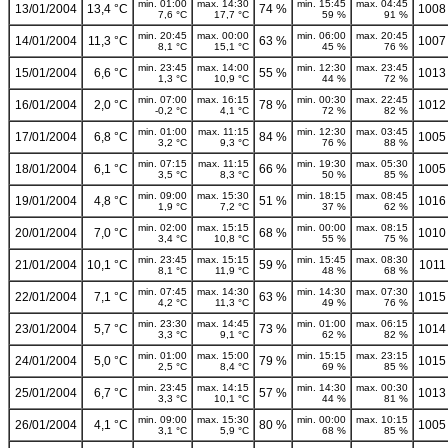
min. 01:00
max. 14:30
min. 15:45
max. 04:45
13/01/2004
13,4 °C
74 %
1008
7,6 °C
17,7 °C
59 %
91 %
min. 20:45
max. 00:00
min. 06:00
max. 20:45
14/01/2004
11,3 °C
63 %
1007
8,1 °C
15,1 °C
45 %
76 %
min. 23:45
max. 14:00
min. 12:30
max. 23:45
15/01/2004
6,6 °C
55 %
1013
1,3 °C
10,9 °C
44 %
72 %
min. 07:00
max. 16:15
min. 00:30
max. 22:45
16/01/2004
2,0 °C
78 %
1012
-0,2 °C
4,1 °C
72 %
82 %
min. 01:00
max. 11:15
min. 12:30
max. 03:45
17/01/2004
6,8 °C
84 %
1005
3,2 °C
9,3 °C
76 %
88 %
min. 07:15
max. 11:15
min. 19:30
max. 05:30
18/01/2004
6,1 °C
66 %
1005
3,5 °C
8,3 °C
50 %
85 %
min. 09:00
max. 15:30
min. 18:15
max. 08:45
19/01/2004
4,8 °C
51 %
1016
1,9 °C
7,2 °C
37 %
62 %
min. 02:00
max. 15:15
min. 00:00
max. 08:15
20/01/2004
7,0 °C
68 %
1010
3,4 °C
10,8 °C
55 %
75 %
min. 23:45
max. 15:15
min. 15:45
max. 08:30
21/01/2004
10,1 °C
59 %
1011
8,1 °C
11,9 °C
48 %
68 %
min. 07:45
max. 14:30
min. 14:30
max. 07:30
22/01/2004
7,1 °C
63 %
1015
4,2 °C
11,3 °C
49 %
76 %
min. 23:30
max. 14:45
min. 01:00
max. 06:15
23/01/2004
5,7 °C
73 %
1014
3,3 °C
9,1 °C
62 %
82 %
min. 01:00
max. 15:00
min. 15:15
max. 23:15
24/01/2004
5,0 °C
79 %
1015
2,5 °C
8,4 °C
69 %
85 %
min. 23:45
max. 14:15
min. 14:30
max. 00:30
25/01/2004
6,7 °C
57 %
1013
3,3 °C
10,1 °C
44 %
81 %
min. 09:00
max. 15:30
min. 00:00
max. 10:15
26/01/2004
4,1 °C
80 %
1005
3,1 °C
5,9 °C
68 %
85 %