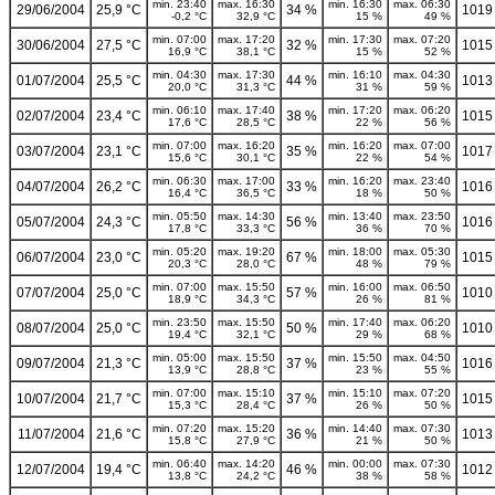
min. 23:40
max. 16:30
min. 16:30
max. 06:30
29/06/2004
25,9 °C
34 %
1019
-0,2 °C
32,9 °C
15 %
49 %
min. 07:00
max. 17:20
min. 17:30
max. 07:20
30/06/2004
27,5 °C
32 %
1015
16,9 °C
38,1 °C
15 %
52 %
min. 04:30
max. 17:30
min. 16:10
max. 04:30
01/07/2004
25,5 °C
44 %
1013
20,0 °C
31,3 °C
31 %
59 %
min. 06:10
max. 17:40
min. 17:20
max. 06:20
02/07/2004
23,4 °C
38 %
1015
17,6 °C
28,5 °C
22 %
56 %
min. 07:00
max. 16:20
min. 16:20
max. 07:00
03/07/2004
23,1 °C
35 %
1017
15,6 °C
30,1 °C
22 %
54 %
min. 06:30
max. 17:00
min. 16:20
max. 23:40
04/07/2004
26,2 °C
33 %
1016
16,4 °C
36,5 °C
18 %
50 %
min. 05:50
max. 14:30
min. 13:40
max. 23:50
05/07/2004
24,3 °C
56 %
1016
17,8 °C
33,3 °C
36 %
70 %
min. 05:20
max. 19:20
min. 18:00
max. 05:30
06/07/2004
23,0 °C
67 %
1015
20,3 °C
28,0 °C
48 %
79 %
min. 07:00
max. 15:50
min. 16:00
max. 06:50
07/07/2004
25,0 °C
57 %
1010
18,9 °C
34,3 °C
26 %
81 %
min. 23:50
max. 15:50
min. 17:40
max. 06:20
08/07/2004
25,0 °C
50 %
1010
19,4 °C
32,1 °C
29 %
68 %
min. 05:00
max. 15:50
min. 15:50
max. 04:50
09/07/2004
21,3 °C
37 %
1016
13,9 °C
28,8 °C
23 %
55 %
min. 07:00
max. 15:10
min. 15:10
max. 07:20
10/07/2004
21,7 °C
37 %
1015
15,3 °C
28,4 °C
26 %
50 %
min. 07:20
max. 15:20
min. 14:40
max. 07:30
11/07/2004
21,6 °C
36 %
1013
15,8 °C
27,9 °C
21 %
50 %
min. 06:40
max. 14:20
min. 00:00
max. 07:30
12/07/2004
19,4 °C
46 %
1012
13,8 °C
24,2 °C
38 %
58 %