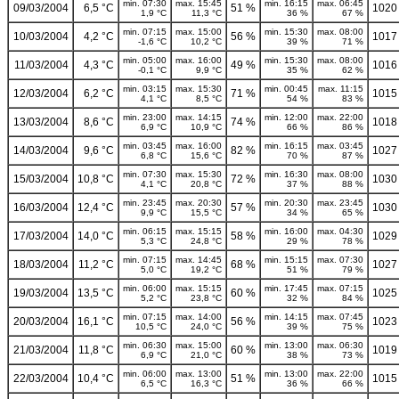
min. 07:30
max. 15:45
min. 16:15
max. 06:45
09/03/2004
6,5 °C
51 %
1020
1,9 °C
11,3 °C
36 %
67 %
min. 07:15
max. 15:00
min. 15:30
max. 08:00
10/03/2004
4,2 °C
56 %
1017
-1,6 °C
10,2 °C
39 %
71 %
min. 05:00
max. 16:00
min. 15:30
max. 08:00
11/03/2004
4,3 °C
49 %
1016
-0,1 °C
9,9 °C
35 %
62 %
min. 03:15
max. 15:30
min. 00:45
max. 11:15
12/03/2004
6,2 °C
71 %
1015
4,1 °C
8,5 °C
54 %
83 %
min. 23:00
max. 14:15
min. 12:00
max. 22:00
13/03/2004
8,6 °C
74 %
1018
6,9 °C
10,9 °C
66 %
86 %
min. 03:45
max. 16:00
min. 16:15
max. 03:45
14/03/2004
9,6 °C
82 %
1027
6,8 °C
15,6 °C
70 %
87 %
min. 07:30
max. 15:30
min. 16:30
max. 08:00
15/03/2004
10,8 °C
72 %
1030
4,1 °C
20,8 °C
37 %
88 %
min. 23:45
max. 20:30
min. 20:30
max. 23:45
16/03/2004
12,4 °C
57 %
1030
9,9 °C
15,5 °C
34 %
65 %
min. 06:15
max. 15:15
min. 16:00
max. 04:30
17/03/2004
14,0 °C
58 %
1029
5,3 °C
24,8 °C
29 %
78 %
min. 07:15
max. 14:45
min. 15:15
max. 07:30
18/03/2004
11,2 °C
68 %
1027
5,0 °C
19,2 °C
51 %
79 %
min. 06:00
max. 15:15
min. 17:45
max. 07:15
19/03/2004
13,5 °C
60 %
1025
5,2 °C
23,8 °C
32 %
84 %
min. 07:15
max. 14:00
min. 14:15
max. 07:45
20/03/2004
16,1 °C
56 %
1023
10,5 °C
24,0 °C
39 %
75 %
min. 06:30
max. 15:00
min. 13:00
max. 06:30
21/03/2004
11,8 °C
60 %
1019
6,9 °C
21,0 °C
38 %
73 %
min. 06:00
max. 13:00
min. 13:00
max. 22:00
22/03/2004
10,4 °C
51 %
1015
6,5 °C
16,3 °C
36 %
66 %