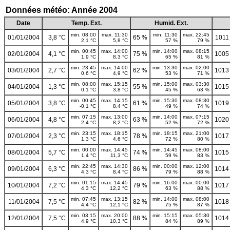
Données météo: Année 2004
Date
Temp. Ext.
Humid. Ext.
min. 08:00
max. 11:30
min. 11:30
max. 22:45
01/01/2004
3,8 °C
65 %
1011
2,1 °C
5,8 °C
57 %
79 %
min. 00:45
max. 14:00
min. 14:00
max. 08:15
02/01/2004
4,1 °C
75 %
1005
1,9 °C
8,3 °C
65 %
81 %
min. 23:45
max. 14:00
min. 13:30
max. 02:00
03/01/2004
2,7 °C
62 %
1013
0,6 °C
4,9 °C
53 %
71 %
min. 08:00
max. 15:15
min. 15:00
max. 03:30
04/01/2004
1,3 °C
55 %
1015
0,1 °C
3,8 °C
45 %
63 %
min. 00:45
max. 14:15
min. 15:30
max. 08:30
05/01/2004
3,8 °C
61 %
1019
-0,1 °C
8,4 °C
49 %
74 %
min. 07:15
max. 13:00
min. 14:00
max. 07:15
06/01/2004
4,8 °C
63 %
1020
2,4 °C
8,2 °C
52 %
72 %
min. 23:15
max. 18:15
min. 18:15
max. 21:00
07/01/2004
2,3 °C
78 %
1017
1,3 °C
4,6 °C
72 %
80 %
min. 00:00
max. 14:45
min. 14:45
max. 08:00
08/01/2004
5,7 °C
74 %
1015
1,4 °C
11,3 °C
59 %
83 %
min. 22:45
max. 14:30
min. 00:00
max. 12:00
09/01/2004
6,3 °C
86 %
1014
4,3 °C
8,4 °C
79 %
88 %
min. 01:15
max. 14:45
min. 16:00
max. 00:00
10/01/2004
7,2 °C
79 %
1017
4,3 °C
12,2 °C
63 %
88 %
min. 07:45
max. 13:15
min. 14:00
max. 08:00
11/01/2004
7,5 °C
82 %
1018
4,4 °C
12,1 °C
75 %
87 %
min. 03:15
max. 20:00
min. 15:15
max. 05:30
12/01/2004
7,5 °C
88 %
1014
4,9 °C
10,3 °C
84 %
89 %