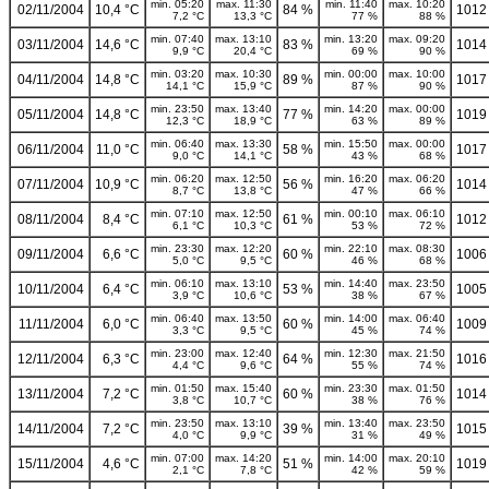
min. 05:20
max. 11:30
min. 11:40
max. 10:20
02/11/2004
10,4 °C
84 %
1012
7,2 °C
13,3 °C
77 %
88 %
min. 07:40
max. 13:10
min. 13:20
max. 09:20
03/11/2004
14,6 °C
83 %
1014
9,9 °C
20,4 °C
69 %
90 %
min. 03:20
max. 10:30
min. 00:00
max. 10:00
04/11/2004
14,8 °C
89 %
1017
14,1 °C
15,9 °C
87 %
90 %
min. 23:50
max. 13:40
min. 14:20
max. 00:00
05/11/2004
14,8 °C
77 %
1019
12,3 °C
18,9 °C
63 %
89 %
min. 06:40
max. 13:30
min. 15:50
max. 00:00
06/11/2004
11,0 °C
58 %
1017
9,0 °C
14,1 °C
43 %
68 %
min. 06:20
max. 12:50
min. 16:20
max. 06:20
07/11/2004
10,9 °C
56 %
1014
8,7 °C
13,8 °C
47 %
66 %
min. 07:10
max. 12:50
min. 00:10
max. 06:10
08/11/2004
8,4 °C
61 %
1012
6,1 °C
10,3 °C
53 %
72 %
min. 23:30
max. 12:20
min. 22:10
max. 08:30
09/11/2004
6,6 °C
60 %
1006
5,0 °C
9,5 °C
46 %
68 %
min. 06:10
max. 13:10
min. 14:40
max. 23:50
10/11/2004
6,4 °C
53 %
1005
3,9 °C
10,6 °C
38 %
67 %
min. 06:40
max. 13:50
min. 14:00
max. 06:40
11/11/2004
6,0 °C
60 %
1009
3,3 °C
9,5 °C
45 %
74 %
min. 23:00
max. 12:40
min. 12:30
max. 21:50
12/11/2004
6,3 °C
64 %
1016
4,4 °C
9,6 °C
55 %
74 %
min. 01:50
max. 15:40
min. 23:30
max. 01:50
13/11/2004
7,2 °C
60 %
1014
3,8 °C
10,7 °C
38 %
76 %
min. 23:50
max. 13:10
min. 13:40
max. 23:50
14/11/2004
7,2 °C
39 %
1015
4,0 °C
9,9 °C
31 %
49 %
min. 07:00
max. 14:20
min. 14:00
max. 20:10
15/11/2004
4,6 °C
51 %
1019
2,1 °C
7,8 °C
42 %
59 %