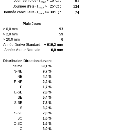
Journée froide (T
< 10°C) :
61
max
Journée d'été (T
>= 25°C) :
134
max
Journée caniculaire (T
>= 30°C) :
74
max
Pluie Jours
> 0,0 mm
93
> 2,0 mm
59
> 20,0 mm
6
Année Dérive Standard:
+ 619,2 mm
Année Valeur Normale:
0,0 mm
Distribution
Direction du vent
calme
39,1 %
N-NE
9,7 %
NE
4,4 %
E-NE
2,2 %
E
1,7 %
E-SE
2,8 %
SE
5,4 %
S-SE
7,8 %
S
3,2 %
S-SO
2,0 %
SO
1,6 %
O-SO
1,6 %
O
3,0 %