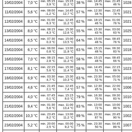
min. 05:15
max. 15:15
min. 14:45
max. 21:45
10/02/2004
7,0 °C
38 %
1028
3,9 °C
11,2 °C
29 %
46 %
min. 08:00
max. 14:45
min. 12:30
max. 22:45
11/02/2004
5,6 °C
57 %
1021
-1,2 °C
12,7 °C
34 %
74 %
min. 01:00
max. 12:45
min. 18:15
max. 01:00
12/02/2004
8,3 °C
62 %
1021
6,3 °C
11,2 °C
46 %
76 %
min. 08:15
max. 15:30
min. 15:30
max. 03:00
13/02/2004
8,0 °C
55 %
1025
4,3 °C
12,6 °C
43 %
63 %
min. 07:30
max. 15:00
min. 15:00
max. 08:45
14/02/2004
6,5 °C
64 %
1021
0,3 °C
13,5 °C
48 %
76 %
min. 06:00
max. 13:00
min. 15:15
max. 06:30
15/02/2004
6,7 °C
63 %
1018
0,8 °C
11,9 °C
48 %
83 %
min. 08:15
max. 12:45
min. 15:15
max. 08:45
16/02/2004
7,0 °C
58 %
1020
2,8 °C
11,2 °C
48 %
66 %
min. 22:15
max. 15:30
min. 14:45
max. 22:15
17/02/2004
8,1 °C
58 %
1023
5,6 °C
11,4 °C
51 %
69 %
min. 03:30
max. 15:30
min. 23:30
max. 05:00
18/02/2004
6,9 °C
63 %
1016
4,7 °C
10,3 °C
52 %
71 %
min. 21:45
max. 12:45
min. 12:30
max. 22:00
19/02/2004
4,6 °C
57 %
1006
2,1 °C
7,4 °C
45 %
81 %
min. 07:45
max. 15:15
min. 16:30
max. 09:30
20/02/2004
4,0 °C
79 %
1010
0,1 °C
8,0 °C
70 %
83 %
min. 01:30
max. 11:00
min. 13:00
max. 10:00
21/02/2004
9,4 °C
83 %
1001
5,6 °C
13,4 °C
72 %
89 %
min. 23:45
max. 13:00
min. 23:30
max. 20:45
22/02/2004
10,3 °C
89 %
1002
9,2 °C
11,2 °C
87 %
90 %
min. 20:00
max. 00:00
min. 23:30
max. 04:45
23/02/2004
5,2 °C
75 %
1007
2,5 °C
9,2 °C
50 %
89 %