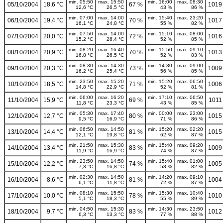
min. 05:50
max. 15:50
min. 16:00
max. 08:30
05/10/2004
18,6 °C
67 %
1019
12,6 °C
26,5 °C
43 %
86 %
min. 07:00
max. 14:00
min. 15:40
max. 23:20
06/10/2004
19,4 °C
70 %
1017
16,1 °C
24,8 °C
55 %
82 %
min. 07:50
max. 14:00
min. 15:10
max. 08:00
07/10/2004
20,0 °C
72 %
1016
15,2 °C
26,4 °C
52 %
85 %
min. 08:20
max. 16:40
min. 15:50
max. 09:10
08/10/2004
20,9 °C
70 %
1013
16,8 °C
26,5 °C
52 %
83 %
min. 08:30
max. 14:30
min. 14:30
max. 09:00
09/10/2004
20,3 °C
73 %
1009
16,2 °C
25,4 °C
56 %
85 %
min. 23:50
max. 15:20
min. 15:20
max. 06:50
10/10/2004
18,5 °C
71 %
1006
14,8 °C
22,9 °C
52 %
81 %
min. 06:00
max. 16:20
min. 17:10
max. 06:50
11/10/2004
15,9 °C
69 %
1011
11,8 °C
23,3 °C
43 %
85 %
min. 05:30
max. 17:40
min. 00:00
max. 23:00
12/10/2004
12,7 °C
80 %
1015
9,5 °C
16,9 °C
71 %
86 %
min. 06:50
max. 14:50
min. 15:20
max. 02:20
13/10/2004
14,4 °C
81 %
1015
12,1 °C
19,8 °C
62 %
87 %
min. 21:50
max. 15:30
min. 15:40
max. 09:20
14/10/2004
13,4 °C
83 %
1009
11,9 °C
16,9 °C
74 %
87 %
min. 23:50
max. 14:50
min. 15:40
max. 01:00
15/10/2004
12,2 °C
74 %
1005
7,3 °C
16,8 °C
58 %
82 %
min. 02:30
max. 14:50
min. 14:20
max. 09:10
16/10/2004
8,6 °C
81 %
1004
6,1 °C
11,8 °C
72 %
87 %
min. 08:10
max. 15:50
min. 15:30
max. 10:40
17/10/2004
10,0 °C
78 %
1010
5,1 °C
18,3 °C
55 %
89 %
min. 04:50
max. 15:30
min. 14:30
max. 23:50
18/10/2004
9,7 °C
83 %
1012
6,3 °C
13,3 °C
77 %
88 %