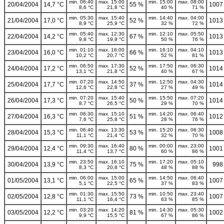
min. 06:40
max. 15:00
min. 15:00
max. 08:00
20/04/2004
14,7 °C
55 %
1007
8,6 °C
21,8 °C
40 %
71 %
min. 05:30
max. 15:40
min. 14:40
max. 04:00
21/04/2004
17,0 °C
52 %
1013
8,9 °C
25,9 °C
32 %
72 %
min. 05:40
max. 12:30
min. 12:10
max. 05:50
22/04/2004
14,2 °C
67 %
1013
9,8 °C
19,9 °C
50 %
76 %
min. 01:10
max. 16:00
min. 16:10
max. 04:10
23/04/2004
16,0 °C
66 %
1013
10,2 °C
20,7 °C
52 %
81 %
min. 06:50
max. 17:30
min. 17:50
max. 06:30
24/04/2004
17,2 °C
52 %
1014
13,1 °C
21,8 °C
40 %
67 %
min. 07:20
max. 14:50
min. 12:50
max. 04:30
25/04/2004
17,7 °C
37 %
1014
12,6 °C
22,8 °C
27 %
49 %
min. 07:20
max. 15:40
min. 15:50
max. 07:20
26/04/2004
17,3 °C
50 %
1014
8,7 °C
26,5 °C
29 %
70 %
min. 06:30
max. 15:10
min. 14:20
max. 06:40
27/04/2004
16,3 °C
51 %
1012
7,6 °C
25,8 °C
28 %
76 %
min. 06:40
max. 13:30
min. 15:20
max. 06:30
28/04/2004
15,3 °C
53 %
1008
11,1 °C
21,4 °C
32 %
70 %
min. 09:30
max. 16:40
min. 00:00
max. 23:00
29/04/2004
12,4 °C
80 %
1001
11,4 °C
13,7 °C
60 %
86 %
min. 23:50
max. 16:10
min. 17:20
max. 05:10
30/04/2004
13,9 °C
75 %
998
8,3 °C
20,8 °C
48 %
88 %
min. 06:00
max. 15:00
min. 14:50
max. 06:40
01/05/2004
13,1 °C
65 %
1007
5,1 °C
22,5 °C
37 %
83 %
min. 01:30
max. 15:50
min. 10:50
max. 23:40
02/05/2004
12,8 °C
73 %
1007
11,1 °C
16,4 °C
63 %
85 %
min. 03:20
max. 14:20
min. 14:30
max. 05:30
03/05/2004
12,2 °C
81 %
1002
9,9 °C
15,5 °C
67 %
86 %