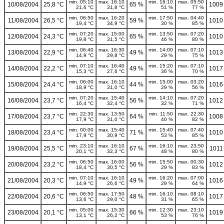
min. 05:10
max. 16:10
min. 16:10
max. 05:50
10/08/2004
25,8 °C
65 %
1009
21,6 °C
31,8 °C
51 %
77 %
min. 06:50
max. 16:20
min. 17:50
max. 04:40
11/08/2004
26,5 °C
59 %
1010
19,4 °C
34,9 °C
30 %
85 %
min. 07:20
max. 15:00
min. 13:50
max. 07:20
12/08/2004
24,3 °C
65 %
1010
19,8 °C
31,5 °C
46 %
80 %
min. 06:40
max. 16:30
min. 14:00
max. 07:10
13/08/2004
22,9 °C
49 %
1013
14,9 °C
29,8 °C
29 %
75 %
min. 07:10
max. 16:40
min. 15:20
max. 07:10
14/08/2004
22,2 °C
49 %
1017
15,3 °C
27,6 °C
36 %
70 %
min. 06:00
max. 16:10
min. 15:00
max. 03:20
15/08/2004
24,4 °C
44 %
1016
18,9 °C
31,0 °C
29 %
56 %
min. 07:20
max. 15:40
min. 14:10
max. 07:20
16/08/2004
23,7 °C
56 %
1012
16,4 °C
32,4 °C
32 %
71 %
min. 22:30
max. 13:50
min. 11:50
max. 22:30
17/08/2004
23,7 °C
64 %
1008
17,9 °C
31,0 °C
40 %
82 %
min. 00:00
max. 15:40
min. 15:40
max. 07:40
18/08/2004
23,4 °C
71 %
1010
17,9 °C
30,9 °C
53 %
85 %
min. 23:10
max. 16:10
min. 16:10
max. 23:50
19/08/2004
25,5 °C
67 %
1011
20,1 °C
32,3 °C
48 %
80 %
min. 06:50
max. 16:00
min. 15:50
max. 00:30
20/08/2004
23,2 °C
56 %
1012
18,4 °C
30,5 °C
29 %
83 %
min. 07:10
max. 16:10
min. 16:20
max. 07:00
21/08/2004
20,3 °C
49 %
1016
14,9 °C
26,6 °C
29 %
64 %
min. 06:50
max. 17:50
min. 16:10
max. 08:10
22/08/2004
20,6 °C
48 %
1017
13,6 °C
29,0 °C
31 %
65 %
min. 05:00
max. 15:30
min. 12:30
max. 23:10
23/08/2004
20,1 °C
66 %
1019
13,1 °C
26,2 °C
53 %
76 %