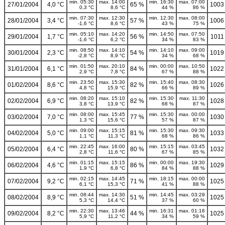
min. 05:30
max. 14:00
min. 16:30
max. 07:00
27/01/2004
4,0 °C
65 %
1003
0,3 °C
8,6 °C
44 %
86 %
min. 07:30
max. 12:30
min. 12:30
max. 08:00
28/01/2004
3,4 °C
57 %
1006
-1,6 °C
8,6 °C
43 %
75 %
min. 05:10
max. 14:20
min. 14:50
max. 07:50
29/01/2004
1,7 °C
56 %
1011
-1,6 °C
6,2 °C
34 %
83 %
min. 08:50
max. 14:10
min. 14:10
max. 09:00
30/01/2004
2,3 °C
54 %
1019
-2,8 °C
8,9 °C
34 %
68 %
min. 01:50
max. 20:10
min. 00:00
max. 10:50
31/01/2004
6,1 °C
84 %
1022
2,9 °C
7,8 °C
67 %
88 %
min. 23:50
max. 15:30
min. 15:40
max. 08:30
01/02/2004
8,6 °C
82 %
1026
4,8 °C
15,9 °C
66 %
89 %
min. 08:20
max. 15:10
min. 15:30
max. 11:30
02/02/2004
6,9 °C
82 %
1028
3,8 °C
13,9 °C
68 %
87 %
min. 08:00
max. 15:45
min. 15:30
max. 00:00
03/02/2004
7,0 °C
77 %
1030
1,3 °C
15,6 °C
57 %
87 %
min. 09:00
max. 15:15
min. 15:30
max. 09:30
04/02/2004
5,0 °C
81 %
1033
1,1 °C
11,3 °C
68 %
86 %
min. 22:45
max. 16:00
min. 15:15
max. 03:45
05/02/2004
6,4 °C
80 %
1032
2,8 °C
11,6 °C
67 %
85 %
min. 01:15
max. 15:15
min. 00:00
max. 19:30
06/02/2004
4,6 °C
86 %
1029
1,9 °C
6,8 °C
84 %
88 %
min. 02:15
max. 14:45
min. 18:15
max. 00:00
07/02/2004
9,2 °C
71 %
1025
6,1 °C
15,3 °C
41 %
88 %
min. 08:44
max. 14:30
min. 14:45
max. 03:29
08/02/2004
8,9 °C
51 %
1025
5,3 °C
14,4 °C
37 %
60 %
min. 22:30
max. 13:46
min. 16:31
max. 01:16
09/02/2004
8,2 °C
44 %
1025
5,9 °C
11,2 °C
34 %
59 %