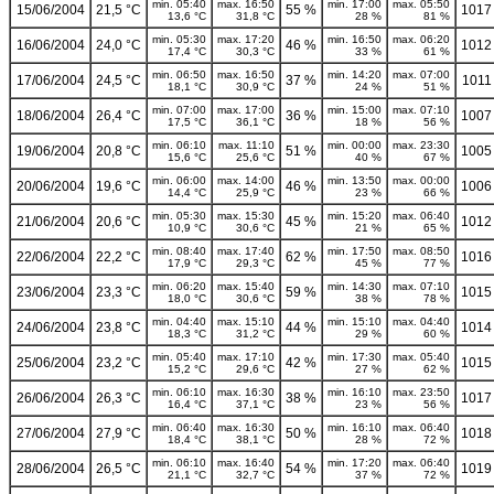
min. 05:40
max. 16:50
min. 17:00
max. 05:50
15/06/2004
21,5 °C
55 %
1017
13,6 °C
31,8 °C
28 %
81 %
min. 05:30
max. 17:20
min. 16:50
max. 06:20
16/06/2004
24,0 °C
46 %
1012
17,4 °C
30,3 °C
33 %
61 %
min. 06:50
max. 16:50
min. 14:20
max. 07:00
17/06/2004
24,5 °C
37 %
1011
18,1 °C
30,9 °C
24 %
51 %
min. 07:00
max. 17:00
min. 15:00
max. 07:10
18/06/2004
26,4 °C
36 %
1007
17,5 °C
36,1 °C
18 %
56 %
min. 06:10
max. 11:10
min. 00:00
max. 23:30
19/06/2004
20,8 °C
51 %
1005
15,6 °C
25,6 °C
40 %
67 %
min. 06:00
max. 14:00
min. 13:50
max. 00:00
20/06/2004
19,6 °C
46 %
1006
14,4 °C
25,9 °C
23 %
66 %
min. 05:30
max. 15:30
min. 15:20
max. 06:40
21/06/2004
20,6 °C
45 %
1012
10,9 °C
30,6 °C
21 %
65 %
min. 08:40
max. 17:40
min. 17:50
max. 08:50
22/06/2004
22,2 °C
62 %
1016
17,9 °C
29,3 °C
45 %
77 %
min. 06:20
max. 15:40
min. 14:30
max. 07:10
23/06/2004
23,3 °C
59 %
1015
18,0 °C
30,6 °C
38 %
78 %
min. 04:40
max. 15:10
min. 15:10
max. 04:40
24/06/2004
23,8 °C
44 %
1014
18,3 °C
31,2 °C
29 %
60 %
min. 05:40
max. 17:10
min. 17:30
max. 05:40
25/06/2004
23,2 °C
42 %
1015
15,2 °C
29,6 °C
27 %
62 %
min. 06:10
max. 16:30
min. 16:10
max. 23:50
26/06/2004
26,3 °C
38 %
1017
16,4 °C
37,1 °C
23 %
56 %
min. 06:40
max. 16:30
min. 16:10
max. 06:40
27/06/2004
27,9 °C
50 %
1018
18,4 °C
38,1 °C
28 %
72 %
min. 06:10
max. 16:40
min. 17:20
max. 06:40
28/06/2004
26,5 °C
54 %
1019
21,1 °C
32,7 °C
37 %
72 %