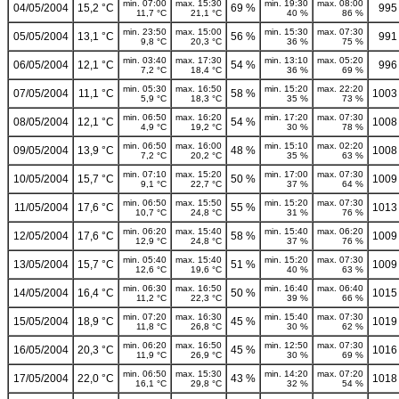
min. 07:00
max. 15:30
min. 19:30
max. 08:00
04/05/2004
15,2 °C
69 %
995
11,7 °C
21,1 °C
40 %
86 %
min. 23:50
max. 15:00
min. 15:30
max. 07:30
05/05/2004
13,1 °C
56 %
991
9,8 °C
20,3 °C
36 %
75 %
min. 03:40
max. 17:30
min. 13:10
max. 05:20
06/05/2004
12,1 °C
54 %
996
7,2 °C
18,4 °C
36 %
69 %
min. 05:30
max. 16:50
min. 15:20
max. 22:20
07/05/2004
11,1 °C
58 %
1003
5,9 °C
18,3 °C
35 %
73 %
min. 06:50
max. 16:20
min. 17:20
max. 07:30
08/05/2004
12,1 °C
54 %
1008
4,9 °C
19,2 °C
30 %
78 %
min. 06:50
max. 16:00
min. 15:10
max. 02:20
09/05/2004
13,9 °C
48 %
1008
7,2 °C
20,2 °C
35 %
63 %
min. 07:10
max. 15:20
min. 17:00
max. 07:30
10/05/2004
15,7 °C
50 %
1009
9,1 °C
22,7 °C
37 %
64 %
min. 06:50
max. 15:50
min. 15:20
max. 07:30
11/05/2004
17,6 °C
55 %
1013
10,7 °C
24,8 °C
31 %
76 %
min. 06:20
max. 15:40
min. 15:40
max. 06:20
12/05/2004
17,6 °C
58 %
1009
12,9 °C
24,8 °C
37 %
76 %
min. 05:40
max. 15:40
min. 15:20
max. 07:30
13/05/2004
15,7 °C
51 %
1009
12,6 °C
19,6 °C
40 %
63 %
min. 06:30
max. 16:50
min. 16:40
max. 06:40
14/05/2004
16,4 °C
50 %
1015
11,2 °C
22,3 °C
39 %
66 %
min. 07:20
max. 16:30
min. 15:40
max. 07:30
15/05/2004
18,9 °C
45 %
1019
11,8 °C
26,8 °C
30 %
62 %
min. 06:20
max. 16:50
min. 12:50
max. 07:30
16/05/2004
20,3 °C
45 %
1016
11,9 °C
26,9 °C
30 %
69 %
min. 06:50
max. 15:30
min. 14:20
max. 07:20
17/05/2004
22,0 °C
43 %
1018
16,1 °C
29,8 °C
32 %
54 %