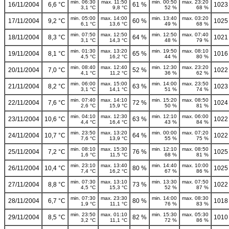
min. 06:30
max. 11:50
min. 00:50
max. 23:20
16/11/2004
6,6 °C
61 %
1023
3,1 °C
9,8 °C
52 %
68 %
min. 05:00
max. 14:00
min. 13:40
max. 03:20
17/11/2004
9,2 °C
60 %
1025
6,1 °C
13,6 °C
49 %
68 %
min. 07:50
max. 12:50
min. 12:50
max. 07:40
18/11/2004
8,3 °C
64 %
1021
3,1 °C
14,3 °C
48 %
79 %
min. 01:30
max. 13:20
min. 19:50
max. 08:10
19/11/2004
8,1 °C
65 %
1016
4,5 °C
16,2 °C
44 %
80 %
min. 08:40
max. 12:40
min. 12:30
max. 23:20
20/11/2004
7,0 °C
52 %
1022
4,1 °C
11,2 °C
36 %
62 %
min. 06:00
max. 15:00
min. 14:00
max. 23:50
21/11/2004
8,2 °C
63 %
1023
3,1 °C
14,1 °C
51 %
74 %
min. 07:40
max. 14:10
min. 15:20
max. 08:50
22/11/2004
7,6 °C
72 %
1024
2,6 °C
15,9 °C
50 %
81 %
min. 04:10
max. 12:30
min. 12:10
max. 06:00
23/11/2004
10,6 °C
63 %
1022
4,4 °C
16,4 °C
43 %
84 %
min. 23:50
max. 13:20
min. 00:00
max. 07:20
24/11/2004
10,7 °C
64 %
1022
7,6 °C
13,9 °C
55 %
75 %
min. 08:10
max. 15:30
min. 12:10
max. 08:50
25/11/2004
7,2 °C
76 %
1025
1,6 °C
11,5 °C
68 %
81 %
min. 23:10
max. 13:40
min. 14:40
max. 10:00
26/11/2004
10,4 °C
80 %
1025
7,4 °C
16,2 °C
67 %
86 %
min. 07:30
max. 13:10
min. 13:30
max. 07:50
27/11/2004
8,8 °C
73 %
1022
4,5 °C
15,3 °C
52 %
87 %
min. 07:30
max. 23:30
min. 14:00
max. 08:30
28/11/2004
6,7 °C
80 %
1018
1,9 °C
11,1 °C
76 %
83 %
min. 23:50
max. 01:10
min. 15:30
max. 05:30
29/11/2004
8,5 °C
82 %
1010
3,2 °C
11,1 °C
72 %
86 %