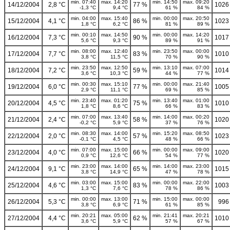
min. 07:40
max. 14:20
min. 14:50
max. 09:20
14/12/2004
2,8 °C
77 %
1026
-1,3 °C
9,4 °C
61 %
84 %
min. 04:00
max. 15:40
min. 00:00
max. 20:50
15/12/2004
4,1 °C
86 %
1023
1,8 °C
6,2 °C
81 %
89 %
min. 00:10
max. 14:50
min. 00:00
max. 14:20
16/12/2004
7,3 °C
90 %
1017
5,6 °C
9,3 °C
89 %
91 %
min. 08:00
max. 12:40
min. 23:50
max. 00:00
17/12/2004
7,7 °C
83 %
1010
3,8 °C
11,5 °C
70 %
90 %
min. 23:50
max. 12:50
min. 13:10
max. 07:00
18/12/2004
7,2 °C
59 %
1014
3,6 °C
10,3 °C
44 %
77 %
min. 00:30
max. 15:10
min. 00:00
max. 21:40
19/12/2004
6,0 °C
77 %
1005
2,9 °C
11,1 °C
69 %
85 %
min. 23:40
max. 01:20
min. 13:40
max. 01:00
20/12/2004
4,5 °C
75 %
1010
1,8 °C
8,6 °C
66 %
83 %
min. 07:00
max. 13:40
min. 14:00
max. 00:20
21/12/2004
2,4 °C
58 %
1020
-0,2 °C
5,9 °C
37 %
76 %
min. 08:30
max. 14:00
min. 15:20
max. 08:50
22/12/2004
2,0 °C
57 %
1023
-0,1 °C
4,5 °C
48 %
66 %
min. 07:00
max. 15:00
min. 00:00
max. 09:00
23/12/2004
4,0 °C
66 %
1020
0,9 °C
12,6 °C
54 %
77 %
min. 23:00
max. 14:00
min. 14:00
max. 23:00
24/12/2004
9,1 °C
65 %
1015
3,8 °C
14,9 °C
47 %
78 %
min. 03:00
max. 15:00
min. 00:00
max. 22:00
25/12/2004
4,6 °C
83 %
1003
1,3 °C
7,6 °C
78 %
86 %
min. 00:00
max. 13:00
min. 15:00
max. 00:00
26/12/2004
5,3 °C
71 %
996
3,8 °C
6,9 °C
61 %
85 %
min. 20:21
max. 05:00
min. 21:41
max. 20:21
27/12/2004
4,4 °C
62 %
1010
3,6 °C
5,9 °C
57 %
67 %