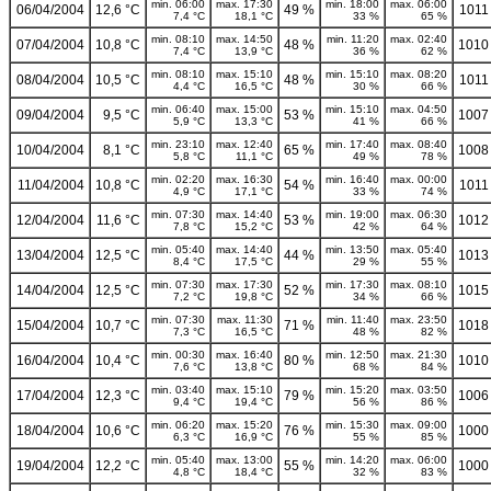
min. 06:00
max. 17:30
min. 18:00
max. 06:00
06/04/2004
12,6 °C
49 %
1011
7,4 °C
18,1 °C
33 %
65 %
min. 08:10
max. 14:50
min. 11:20
max. 02:40
07/04/2004
10,8 °C
48 %
1010
7,4 °C
13,9 °C
36 %
62 %
min. 08:10
max. 15:10
min. 15:10
max. 08:20
08/04/2004
10,5 °C
48 %
1011
4,4 °C
16,5 °C
30 %
66 %
min. 06:40
max. 15:00
min. 15:10
max. 04:50
09/04/2004
9,5 °C
53 %
1007
5,9 °C
13,3 °C
41 %
66 %
min. 23:10
max. 12:40
min. 17:40
max. 08:40
10/04/2004
8,1 °C
65 %
1008
5,8 °C
11,1 °C
49 %
78 %
min. 02:20
max. 16:30
min. 16:40
max. 00:00
11/04/2004
10,8 °C
54 %
1011
4,9 °C
17,1 °C
33 %
74 %
min. 07:30
max. 14:40
min. 19:00
max. 06:30
12/04/2004
11,6 °C
53 %
1012
7,8 °C
15,2 °C
42 %
64 %
min. 05:40
max. 14:40
min. 13:50
max. 05:40
13/04/2004
12,5 °C
44 %
1013
8,4 °C
17,5 °C
29 %
55 %
min. 07:30
max. 17:30
min. 17:30
max. 08:10
14/04/2004
12,5 °C
52 %
1015
7,2 °C
19,8 °C
34 %
66 %
min. 07:30
max. 11:30
min. 11:40
max. 23:50
15/04/2004
10,7 °C
71 %
1018
7,3 °C
16,5 °C
48 %
82 %
min. 00:30
max. 16:40
min. 12:50
max. 21:30
16/04/2004
10,4 °C
80 %
1010
7,6 °C
13,8 °C
68 %
84 %
min. 03:40
max. 15:10
min. 15:20
max. 03:50
17/04/2004
12,3 °C
79 %
1006
9,4 °C
19,4 °C
56 %
86 %
min. 06:20
max. 15:20
min. 15:30
max. 09:00
18/04/2004
10,6 °C
76 %
1000
6,3 °C
16,9 °C
55 %
85 %
min. 05:40
max. 13:00
min. 14:20
max. 06:00
19/04/2004
12,2 °C
55 %
1000
4,8 °C
18,4 °C
32 %
83 %