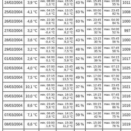
min. 08:00
max. 15:15
min. 15:45
max. 10:00
24/02/2004
3,9 °C
43 %
1011
1,3 °C
8,3 °C
28 %
55 %
min. 04:15
max. 13:15
min. 00:00
max. 23:45
25/02/2004
4,1 °C
63 %
1008
1,4 °C
8,1 °C
47 %
82 %
min. 22:30
max. 13:00
min. 23:45
max. 04:30
26/02/2004
4,6 °C
63 %
1000
0,9 °C
8,1 °C
47 %
84 %
min. 07:45
max. 14:45
min. 15:00
max. 04:00
27/02/2004
3,2 °C
43 %
997
-0,4 °C
8,2 °C
32 %
52 %
min. 05:45
max. 14:30
min. 13:15
max. 05:45
28/02/2004
3,6 °C
43 %
1000
-0,4 °C
9,3 °C
30 %
56 %
min. 07:30
max. 13:30
min. 13:30
max. 07:45
29/02/2004
3,2 °C
48 %
1009
0,1 °C
7,5 °C
35 %
58 %
min. 04:00
max. 13:30
min. 14:45
max. 04:15
01/03/2004
2,6 °C
52 %
1017
0,1 °C
5,9 °C
39 %
67 %
min. 07:00
max. 15:45
min. 15:30
max. 07:15
02/03/2004
4,0 °C
46 %
1025
-0,5 °C
8,7 °C
30 %
56 %
min. 07:15
max. 16:00
min. 17:00
max. 07:30
03/03/2004
7,5 °C
49 %
1026
2,1 °C
13,5 °C
28 %
72 %
min. 08:00
max. 13:30
min. 12:45
max. 23:45
04/03/2004
10,1 °C
37 %
1021
4,1 °C
16,3 °C
24 %
69 %
min. 07:30
max. 16:15
min. 16:15
max. 07:45
05/03/2004
10,0 °C
68 %
1016
5,6 °C
15,2 °C
54 %
77 %
min. 23:45
max. 15:30
min. 00:15
max. 09:30
06/03/2004
8,6 °C
81 %
1016
5,8 °C
11,0 °C
73 %
86 %
min. 06:45
max. 14:15
min. 14:30
max. 00:30
07/03/2004
7,1 °C
59 %
1020
2,6 °C
12,3 °C
42 %
75 %
min. 03:00
max. 15:30
min. 15:30
max. 06:00
08/03/2004
6,6 °C
56 %
1019
1,6 °C
11,2 °C
37 %
76 %