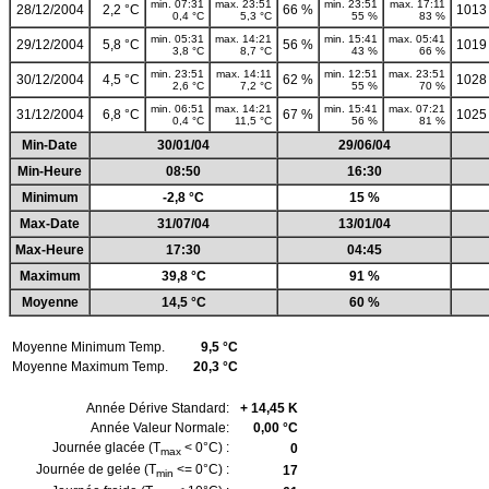
min. 07:31
max. 23:51
min. 23:51
max. 17:11
28/12/2004
2,2 °C
66 %
1013
0,4 °C
5,3 °C
55 %
83 %
min. 05:31
max. 14:21
min. 15:41
max. 05:41
29/12/2004
5,8 °C
56 %
1019
3,8 °C
8,7 °C
43 %
66 %
min. 23:51
max. 14:11
min. 12:51
max. 23:51
30/12/2004
4,5 °C
62 %
1028
2,6 °C
7,2 °C
55 %
70 %
min. 06:51
max. 14:21
min. 15:41
max. 07:21
31/12/2004
6,8 °C
67 %
1025
0,4 °C
11,5 °C
56 %
81 %
Min-Date
30/01/04
29/06/04
Min-Heure
08:50
16:30
Minimum
-2,8 °C
15 %
Max-Date
31/07/04
13/01/04
Max-Heure
17:30
04:45
Maximum
39,8 °C
91 %
Moyenne
14,5 °C
60 %
Moyenne Minimum Temp.
9,5 °C
Moyenne Maximum Temp.
20,3 °C
Année Dérive Standard:
+ 14,45 K
Année Valeur Normale:
0,00 °C
Journée glacée (T
< 0°C) :
0
max
Journée de gelée (T
<= 0°C) :
17
min