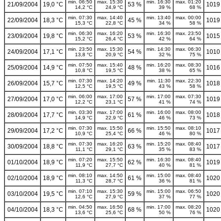
min. 06:50
max. 15:30
min. 16:30
max. 01:20
21/09/2004
19,0 °C
53 %
1019
14,2 °C
24,9 °C
39 %
68 %
min. 07:30
max. 14:40
min. 13:40
max. 00:00
22/09/2004
18,3 °C
45 %
1019
15,3 °C
22,8 °C
34 %
58 %
min. 06:30
max. 16:20
min. 16:30
max. 23:50
23/09/2004
19,8 °C
53 %
1015
15,2 °C
26,4 °C
42 %
64 %
min. 23:50
max. 15:30
min. 14:30
max. 06:30
24/09/2004
17,1 °C
54 %
1010
13,8 °C
20,9 °C
32 %
75 %
min. 07:50
max. 15:40
min. 16:20
max. 08:30
25/09/2004
14,9 °C
48 %
1016
10,8 °C
19,5 °C
38 %
65 %
min. 07:30
max. 14:20
min. 11:30
max. 22:30
26/09/2004
15,7 °C
49 %
1018
12,5 °C
19,5 °C
43 %
58 %
min. 06:00
max. 17:00
min. 17:00
max. 07:30
27/09/2004
17,0 °C
57 %
1019
12,2 °C
23,1 °C
41 %
74 %
min. 03:30
max. 17:00
min. 16:00
max. 08:00
28/09/2004
17,7 °C
61 %
1018
14,9 °C
22,9 °C
46 %
73 %
min. 07:30
max. 15:50
min. 15:50
max. 08:10
29/09/2004
17,2 °C
66 %
1017
10,9 °C
25,4 °C
46 %
80 %
min. 07:30
max. 16:20
min. 15:20
max. 08:40
30/09/2004
18,8 °C
63 %
1017
11,1 °C
29,1 °C
35 %
83 %
min. 07:20
max. 15:50
min. 16:30
max. 08:40
01/10/2004
18,9 °C
62 %
1019
11,9 °C
27,7 °C
40 %
81 %
min. 08:10
max. 14:50
min. 15:00
max. 08:40
02/10/2004
18,9 °C
61 %
1020
11,3 °C
28,7 °C
36 %
81 %
min. 07:10
max. 15:30
min. 15:00
max. 06:50
03/10/2004
19,5 °C
59 %
1020
12,6 °C
27,9 °C
37 %
77 %
min. 04:50
max. 16:50
min. 17:00
max. 08:20
04/10/2004
18,3 °C
68 %
1020
13,6 °C
25,6 °C
50 %
76 %