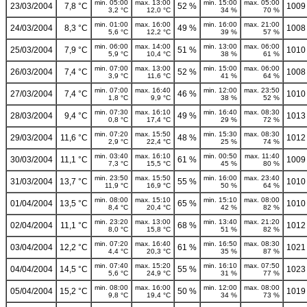
min. 05:00
max. 13:00
min. 15:00
max. 05:00
23/03/2004
7,8 °C
52 %
1009
3,2 °C
12,0 °C
34 %
70 %
min. 01:00
max. 16:00
min. 16:00
max. 21:00
24/03/2004
8,3 °C
49 %
1008
5,6 °C
12,2 °C
39 %
57 %
min. 06:00
max. 14:00
min. 13:00
max. 06:00
25/03/2004
7,9 °C
51 %
1010
5,9 °C
10,4 °C
38 %
61 %
min. 07:00
max. 13:00
min. 15:00
max. 06:00
26/03/2004
7,4 °C
52 %
1008
3,9 °C
11,6 °C
41 %
64 %
min. 07:00
max. 16:40
min. 12:00
max. 23:50
27/03/2004
7,4 °C
46 %
1010
1,8 °C
9,9 °C
38 %
52 %
min. 07:30
max. 16:10
min. 16:40
max. 08:30
28/03/2004
9,4 °C
49 %
1013
0,8 °C
17,4 °C
29 %
72 %
min. 07:20
max. 15:50
min. 15:30
max. 08:30
29/03/2004
11,6 °C
48 %
1012
2,9 °C
22,4 °C
25 %
74 %
min. 03:40
max. 16:10
min. 00:50
max. 11:40
30/03/2004
11,1 °C
61 %
1009
7,3 °C
15,5 °C
45 %
80 %
min. 23:50
max. 15:50
min. 16:00
max. 23:40
31/03/2004
13,7 °C
55 %
1010
11,9 °C
16,9 °C
50 %
64 %
min. 08:00
max. 15:10
min. 15:10
max. 08:00
01/04/2004
13,5 °C
65 %
1010
8,4 °C
20,4 °C
42 %
82 %
min. 23:20
max. 13:00
min. 13:40
max. 21:20
02/04/2004
11,1 °C
68 %
1012
8,0 °C
15,8 °C
51 %
82 %
min. 07:20
max. 16:40
min. 16:50
max. 08:30
03/04/2004
12,2 °C
61 %
1021
4,4 °C
20,3 °C
35 %
87 %
min. 07:40
max. 15:20
min. 16:10
max. 07:50
04/04/2004
14,5 °C
55 %
1023
5,6 °C
24,9 °C
31 %
77 %
min. 08:00
max. 16:00
min. 12:00
max. 08:00
05/04/2004
15,2 °C
50 %
1019
9,8 °C
19,4 °C
34 %
73 %