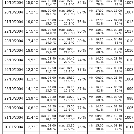
min. 00:00
max. 15:40
min. 16:30
max. 05:50
19/10/2004
15,0 °C
85 %
1007
11,4 °C
17,9 °C
78 %
89 %
min. 00:00
max. 16:40
min. 17:00
max. 15:00
20/10/2004
17,2 °C
87 %
1007
15,1 °C
20,8 °C
83 %
90 %
min. 08:00
max. 15:50
min. 17:30
max. 09:00
21/10/2004
19,0 °C
76 %
1012
15,5 °C
25,2 °C
52 %
89 %
min. 08:00
max. 14:20
min. 14:40
max. 09:40
22/10/2004
17,5 °C
80 %
1017
14,9 °C
22,6 °C
66 %
87 %
min. 08:00
max. 16:10
min. 16:20
max. 04:40
23/10/2004
17,4 °C
80 %
1018
14,0 °C
22,2 °C
64 %
88 %
min. 07:40
max. 16:00
min. 15:50
max. 08:30
24/10/2004
18,0 °C
80 %
1016
15,6 °C
21,8 °C
68 %
87 %
min. 23:40
max. 14:40
min. 14:50
max. 23:40
25/10/2004
19,5 °C
74 %
1010
13,0 °C
23,9 °C
61 %
87 %
min. 09:50
max. 16:10
min. 23:50
max. 00:00
26/10/2004
12,3 °C
77 %
1008
11,2 °C
13,9 °C
63 %
87 %
min. 08:00
max. 15:50
min. 00:00
max. 21:40
27/10/2004
11,3 °C
79 %
1004
5,5 °C
16,9 °C
64 %
88 %
min. 04:00
max. 16:40
min. 16:40
max. 03:30
28/10/2004
14,1 °C
87 %
999
13,5 °C
15,1 °C
82 %
89 %
min. 23:30
max. 14:20
min. 15:50
max. 03:00
29/10/2004
13,9 °C
82 %
998
8,3 °C
19,2 °C
69 %
89 %
min. 08:20
max. 15:50
min. 14:30
max. 09:30
30/10/2004
10,8 °C
77 %
1005
4,8 °C
17,5 °C
61 %
88 %
min. 09:00
max. 00:10
min. 00:00
max. 12:10
31/10/2004
11,4 °C
80 %
1007
10,1 °C
13,3 °C
69 %
87 %
min. 08:00
max. 13:30
min. 15:00
max. 08:30
01/11/2004
12,7 °C
76 %
1011
8,5 °C
19,0 °C
58 %
88 %