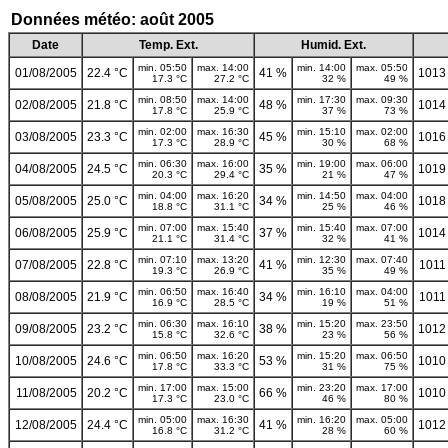
Données météo: août 2005
Date
Temp. Ext.
Humid. Ext.
min. 05:50
max. 14:00
min. 14:00
max. 05:50
01/08/2005
22.4 °C
41 %
1013
17.3 °C
27.2 °C
32 %
49 %
min. 08:50
max. 14:00
min. 17:30
max. 09:30
02/08/2005
21.8 °C
48 %
1014
17.8 °C
25.9 °C
37 %
73 %
min. 02:00
max. 16:30
min. 15:10
max. 02:00
03/08/2005
23.3 °C
45 %
1016
17.3 °C
28.9 °C
30 %
68 %
min. 06:30
max. 16:00
min. 19:00
max. 06:00
04/08/2005
24.5 °C
35 %
1019
20.3 °C
29.4 °C
21 %
47 %
min. 04:00
max. 16:20
min. 14:50
max. 04:00
05/08/2005
25.0 °C
34 %
1018
18.8 °C
31.1 °C
25 %
46 %
min. 07:00
max. 15:40
min. 15:40
max. 07:00
06/08/2005
25.9 °C
37 %
1014
21.1 °C
31.4 °C
32 %
41 %
min. 07:10
max. 13:20
min. 12:30
max. 07:40
07/08/2005
22.8 °C
41 %
1011
19.3 °C
26.9 °C
35 %
49 %
min. 06:50
max. 16:40
min. 16:10
max. 04:00
08/08/2005
21.9 °C
34 %
1011
16.9 °C
28.5 °C
19 %
51 %
min. 06:30
max. 16:10
min. 15:20
max. 23:50
09/08/2005
23.2 °C
38 %
1012
15.8 °C
32.6 °C
23 %
56 %
min. 06:50
max. 16:20
min. 15:20
max. 06:50
10/08/2005
24.6 °C
53 %
1010
17.8 °C
33.3 °C
31 %
75 %
min. 17:00
max. 15:00
min. 23:20
max. 17:00
11/08/2005
20.2 °C
66 %
1010
17.3 °C
23.0 °C
46 %
80 %
min. 05:00
max. 16:30
min. 16:20
max. 05:00
12/08/2005
24.4 °C
41 %
1012
16.8 °C
31.2 °C
28 %
60 %