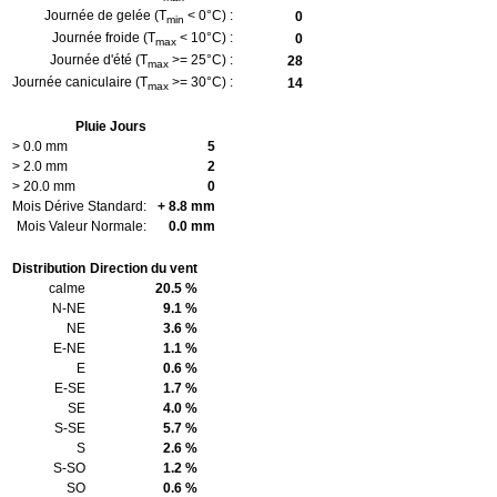
Journée de gelée (T
< 0°C) :
0
min
Journée froide (T
< 10°C) :
0
max
Journée d'été (T
>= 25°C) :
28
max
Journée caniculaire (T
>= 30°C) :
14
max
Pluie Jours
> 0.0 mm
5
> 2.0 mm
2
> 20.0 mm
0
Mois Dérive Standard:
+ 8.8 mm
Mois Valeur Normale:
0.0 mm
Distribution
Direction du vent
calme
20.5 %
N-NE
9.1 %
NE
3.6 %
E-NE
1.1 %
E
0.6 %
E-SE
1.7 %
SE
4.0 %
S-SE
5.7 %
S
2.6 %
S-SO
1.2 %
SO
0.6 %