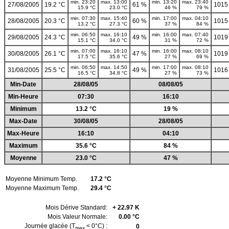
min. 23:20
max. 13:00
min. 13:20
max. 23:40
27/08/2005
19.2 °C
61 %
1015
15.9 °C
23.0 °C
46 %
79 %
min. 07:30
max. 15:40
min. 17:00
max. 04:10
28/08/2005
20.3 °C
60 %
1015
13.2 °C
27.3 °C
37 %
84 %
min. 06:50
max. 16:10
min. 16:00
max. 07:40
29/08/2005
24.3 °C
49 %
1019
15.1 °C
34.0 °C
31 %
72 %
min. 07:00
max. 16:10
min. 16:00
max. 08:10
30/08/2005
26.1 °C
47 %
1019
17.5 °C
35.6 °C
27 %
69 %
min. 06:50
max. 14:50
min. 17:00
max. 08:10
31/08/2005
25.5 °C
49 %
1016
16.5 °C
34.8 °C
27 %
73 %
Min-Date
28/08/05
08/08/05
Min-Heure
07:30
16:10
Minimum
13.2 °C
19 %
Max-Date
30/08/05
28/08/05
Max-Heure
16:10
04:10
Maximum
35.6 °C
84 %
Moyenne
23.0 °C
47 %
Moyenne Minimum Temp.
17.2 °C
Moyenne Maximum Temp.
29.4 °C
Mois Dérive Standard:
+ 22.97 K
Mois Valeur Normale:
0.00 °C
Journée glacée (T
< 0°C) :
0
max