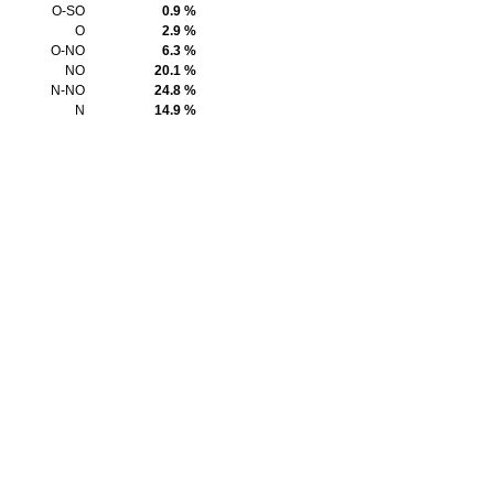
O-SO
0.9 %
O
2.9 %
O-NO
6.3 %
NO
20.1 %
N-NO
24.8 %
N
14.9 %