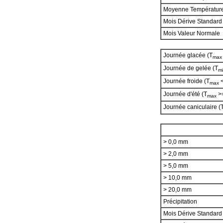
Moyenne Températur
Mois Dérive Standard
Mois Valeur Normale
Journée glacée (T
max
Journée de gelée (T
m
Journée froide (T
<
max
Journée d'été (T
>=
max
Journée caniculaire (
> 0,0 mm
> 2,0 mm
> 5,0 mm
> 10,0 mm
> 20,0 mm
Précipitation
Mois Dérive Standar