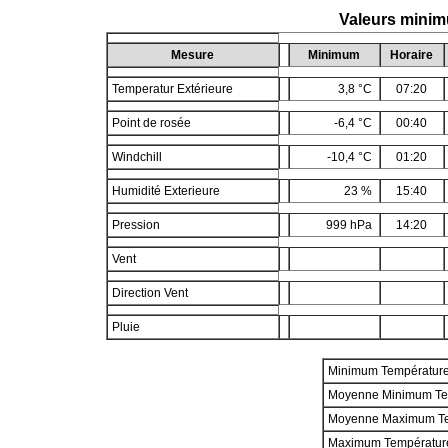
Valeurs minim
Mesure
Minimum
Horaire
Temperatur Extérieure
3,8 °C
07:20
Point de rosée
-6,4 °C
00:40
Windchill
-10,4 °C
01:20
Humidité Exterieure
23 %
15:40
Pression
999 hPa
14:20
Vent
Direction Vent
Pluie
Minimum Températur
Moyenne Minimum Te
Moyenne Maximum T
Maximum Températur