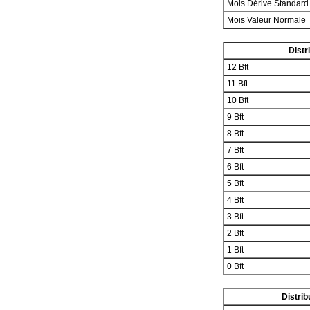
Mois Dérive Standar
Mois Valeur Normale
Distr
12 Bft
11 Bft
10 Bft
9 Bft
8 Bft
7 Bft
6 Bft
5 Bft
4 Bft
3 Bft
2 Bft
1 Bft
0 Bft
Distrib