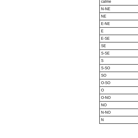
calme
N-NE
NE
E-NE
E
E-SE
SE
S-SE
S
S-SO
SO
O-SO
O
O-NO
NO
N-NO
N