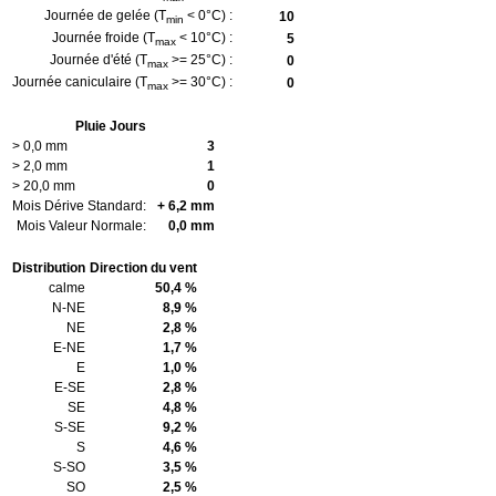
Journée de gelée (T
< 0°C) :
10
min
Journée froide (T
< 10°C) :
5
max
Journée d'été (T
>= 25°C) :
0
max
Journée caniculaire (T
>= 30°C) :
0
max
Pluie Jours
> 0,0 mm
3
> 2,0 mm
1
> 20,0 mm
0
Mois Dérive Standard:
+ 6,2 mm
Mois Valeur Normale:
0,0 mm
Distribution
Direction du vent
calme
50,4 %
N-NE
8,9 %
NE
2,8 %
E-NE
1,7 %
E
1,0 %
E-SE
2,8 %
SE
4,8 %
S-SE
9,2 %
S
4,6 %
S-SO
3,5 %
SO
2,5 %