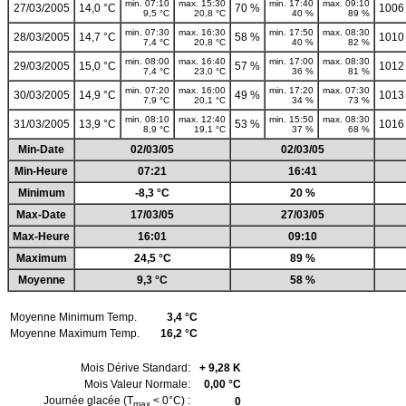
min. 07:10
max. 15:30
min. 17:40
max. 09:10
27/03/2005
14,0 °C
70 %
1006
9,5 °C
20,8 °C
40 %
89 %
min. 07:30
max. 16:30
min. 17:50
max. 08:30
28/03/2005
14,7 °C
58 %
1010
7,4 °C
20,8 °C
40 %
82 %
min. 08:00
max. 16:40
min. 17:00
max. 08:30
29/03/2005
15,0 °C
57 %
1012
7,4 °C
23,0 °C
36 %
81 %
min. 07:20
max. 16:00
min. 17:20
max. 07:30
30/03/2005
14,9 °C
49 %
1013
7,9 °C
20,1 °C
34 %
73 %
min. 08:10
max. 12:40
min. 15:50
max. 08:30
31/03/2005
13,9 °C
53 %
1016
8,9 °C
19,1 °C
37 %
68 %
Min-Date
02/03/05
02/03/05
Min-Heure
07:21
16:41
Minimum
-8,3 °C
20 %
Max-Date
17/03/05
27/03/05
Max-Heure
16:01
09:10
Maximum
24,5 °C
89 %
Moyenne
9,3 °C
58 %
Moyenne Minimum Temp.
3,4 °C
Moyenne Maximum Temp.
16,2 °C
Mois Dérive Standard:
+ 9,28 K
Mois Valeur Normale:
0,00 °C
Journée glacée (T
< 0°C) :
0
max