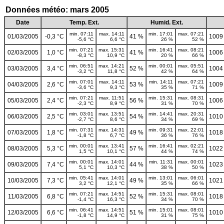
Données météo: mars 2005
Date
Temp. Ext.
Humid. Ext.
min. 07:11
max. 14:11
min. 17:01
max. 07:21
01/03/2005
-0,3 °C
41 %
1009
-5,6 °C
6,6 °C
26 %
52 %
min. 07:21
max. 15:31
min. 16:41
max. 08:21
02/03/2005
1,0 °C
41 %
1006
-8,3 °C
10,9 °C
20 %
66 %
min. 06:51
max. 14:21
min. 00:01
max. 05:51
03/03/2005
3,4 °C
52 %
1004
-3,2 °C
11,8 °C
42 %
64 %
min. 07:01
max. 14:11
min. 14:11
max. 07:21
04/03/2005
2,6 °C
53 %
1009
-3,6 °C
9,3 °C
35 %
71 %
min. 07:21
max. 11:51
min. 15:31
max. 08:31
05/03/2005
2,4 °C
56 %
1006
-2,3 °C
8,9 °C
31 %
70 %
min. 03:01
max. 13:51
min. 14:41
max. 20:31
06/03/2005
2,5 °C
54 %
1010
-2,7 °C
8,6 °C
34 %
69 %
min. 07:31
max. 14:31
min. 09:31
max. 22:01
07/03/2005
1,8 °C
49 %
1018
-1,8 °C
6,7 °C
36 %
76 %
min. 00:01
max. 13:41
min. 16:41
max. 02:21
08/03/2005
5,3 °C
57 %
1022
1,5 °C
10,1 °C
44 %
74 %
min. 00:01
max. 14:01
min. 11:31
max. 00:01
09/03/2005
7,4 °C
44 %
1023
5,1 °C
10,3 °C
38 %
50 %
min. 05:41
max. 14:01
min. 13:01
max. 06:01
10/03/2005
7,3 °C
49 %
1021
3,2 °C
12,1 °C
35 %
66 %
min. 07:21
max. 14:51
min. 15:31
max. 08:01
11/03/2005
6,8 °C
52 %
1018
-1,4 °C
16,3 °C
34 %
70 %
min. 06:41
max. 14:51
min. 15:01
max. 08:01
12/03/2005
6,6 °C
51 %
1010
-1,8 °C
14,9 °C
31 %
75 %