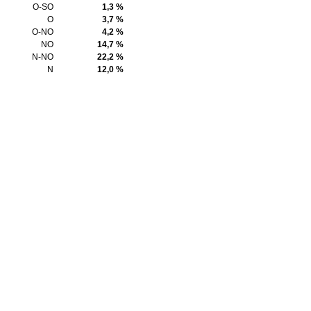
O-SO
1,3 %
O
3,7 %
O-NO
4,2 %
NO
14,7 %
N-NO
22,2 %
N
12,0 %