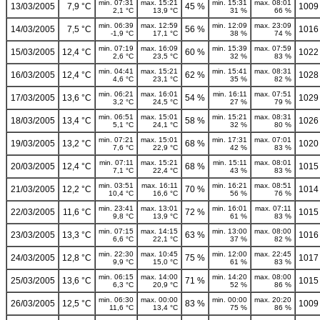
min. 07:31
max. 15:21
min. 15:31
max. 08:01
13/03/2005
7,9 °C
45 %
1009
2,1 °C
13,9 °C
31 %
66 %
min. 06:39
max. 12:59
min. 12:09
max. 23:09
14/03/2005
7,5 °C
56 %
1016
-1,9 °C
17,1 °C
38 %
74 %
min. 07:19
max. 16:09
min. 15:39
max. 07:59
15/03/2005
12,4 °C
60 %
1022
2,6 °C
23,5 °C
32 %
83 %
min. 04:41
max. 15:21
min. 15:41
max. 08:31
16/03/2005
12,4 °C
62 %
1028
4,6 °C
23,1 °C
35 %
82 %
min. 06:21
max. 16:01
min. 16:11
max. 07:51
17/03/2005
13,6 °C
54 %
1029
3,2 °C
24,5 °C
27 %
79 %
min. 06:51
max. 15:01
min. 15:21
max. 08:31
18/03/2005
13,4 °C
58 %
1026
5,1 °C
24,1 °C
32 %
80 %
min. 07:21
max. 15:01
min. 17:31
max. 07:01
19/03/2005
13,2 °C
68 %
1020
7,6 °C
22,9 °C
42 %
83 %
min. 07:11
max. 15:21
min. 15:11
max. 08:01
20/03/2005
12,4 °C
68 %
1015
7,1 °C
22,4 °C
43 %
83 %
min. 03:51
max. 16:11
min. 16:21
max. 08:51
21/03/2005
12,2 °C
70 %
1014
10,4 °C
16,6 °C
56 %
76 %
min. 23:41
max. 13:01
min. 16:01
max. 07:11
22/03/2005
11,6 °C
72 %
1015
9,8 °C
13,9 °C
61 %
83 %
min. 07:15
max. 14:15
min. 13:00
max. 08:00
23/03/2005
13,3 °C
63 %
1016
6,6 °C
22,1 °C
37 %
82 %
min. 22:30
max. 10:45
min. 12:00
max. 22:45
24/03/2005
12,8 °C
75 %
1017
9,9 °C
15,0 °C
61 %
83 %
min. 06:15
max. 14:00
min. 14:20
max. 08:00
25/03/2005
13,6 °C
71 %
1015
6,3 °C
20,9 °C
52 %
86 %
min. 06:30
max. 00:00
min. 00:00
max. 20:20
26/03/2005
12,5 °C
83 %
1009
11,6 °C
13,4 °C
75 %
86 %