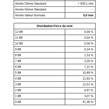
Année Dérive Standard
+ 505,1 mm
Année Dérive Standard
- -
Année Valeur Normale
0,0 mm
Distribution Force du vent
12 Bft
0,00 %
11 Bft
0,04 %
10 Bft
0,09 %
9 Bft
0,24 %
8 Bft
1,52 %
7 Bft
3,28 %
6 Bft
7,21 %
5 Bft
10,89 %
4 Bft
12,92 %
3 Bft
12,51 %
2 Bft
6,87 %
1 Bft
3,07 %
0 Bft
41,36 %