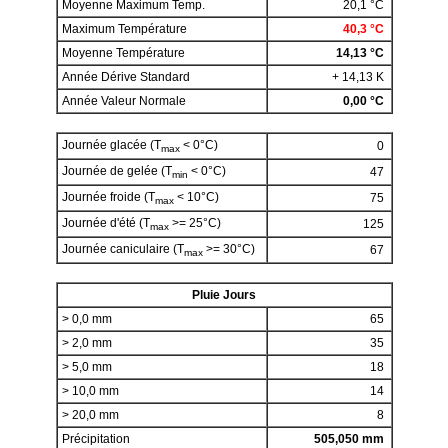
Moyenne Maximum Temp.
20,1 °C
Maximum Température
40,3 °C
Moyenne Température
14,13 °C
Année Dérive Standard
+ 14,13 K
Année Valeur Normale
0,00 °C
Journée glacée (T
< 0°C)
0
max
Journée de gelée (T
< 0°C)
47
min
Journée froide (T
< 10°C)
75
max
Journée d'été (T
>= 25°C)
125
max
Journée caniculaire (T
>= 30°C)
67
max
Pluie Jours
> 0,0 mm
65
> 2,0 mm
35
> 5,0 mm
18
> 10,0 mm
14
> 20,0 mm
8
Précipitation
505,050 mm