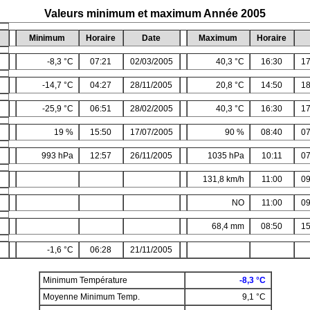
Valeurs minimum et maximum Année 2005
Minimum
Horaire
Date
Maximum
Horaire
-8,3 °C
07:21
02/03/2005
40,3 °C
16:30
17
-14,7 °C
04:27
28/11/2005
20,8 °C
14:50
18
-25,9 °C
06:51
28/02/2005
40,3 °C
16:30
17
19 %
15:50
17/07/2005
90 %
08:40
07
993 hPa
12:57
26/11/2005
1035 hPa
10:11
07
131,8 km/h
11:00
09
NO
11:00
09
68,4 mm
08:50
15
-1,6 °C
06:28
21/11/2005
Minimum Température
-8,3 °C
Moyenne Minimum Temp.
9,1 °C