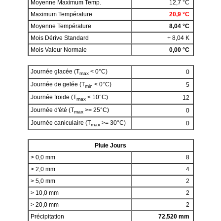
Moyenne Maximum Temp.
12,7 °C
Maximum Température
20,9 °C
Moyenne Température
8,04 °C
Mois Dérive Standard
+ 8,04 K
Mois Valeur Normale
0,00 °C
Journée glacée (T
< 0°C)
0
max
Journée de gelée (T
< 0°C)
5
min
Journée froide (T
< 10°C)
12
max
Journée d'été (T
>= 25°C)
0
max
Journée caniculaire (T
>= 30°C)
0
max
Pluie Jours
> 0,0 mm
8
> 2,0 mm
4
> 5,0 mm
2
> 10,0 mm
2
> 20,0 mm
2
Précipitation
72,520 mm