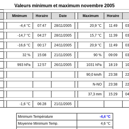
Valeurs minimum et maximum novembre 2005
Minimum
Horaire
Date
Maximum
Horaire
-4,4 °C
07:47
28/11/2005
20,9 °C
11:49
03
-14,7 °C
04:27
28/11/2005
15,7 °C
11:39
03
-16,6 °C
00:17
24/11/2005
20,9 °C
11:49
03
32 %
15:08
21/11/2005
90 %
09:09
03
993 hPa
12:57
26/11/2005
1031 hPa
18:19
10
90,0 km/h
23:38
22
N-NO
23:38
22
37,3 mm
15:29
04
-1,6 °C
06:28
21/11/2005
Minimum Température
-4,4 °C
Moyenne Minimum Temp.
4,6 °C