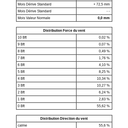
Mois Dérive Standard
+ 72,5 mm
Mois Dérive Standard
- -
Mois Valeur Normale
0,0 mm
Distribution Force du vent
10 Bft
0,02 %
9 Bft
0,07 %
8 Bft
0,49 %
7 Bft
1,76 %
6 Bft
4,10 %
5 Bft
8,25 %
4 Bft
10,34 %
3 Bft
10,27 %
2 Bft
6,24 %
1 Bft
2,83 %
0 Bft
55,62 %
Distribution Direction du vent
calme
55,6 %