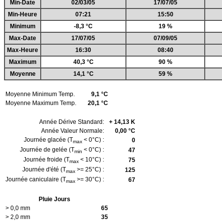
Min-Date
02/03/05
17/07/05
Min-Heure
07:21
15:50
Minimum
-8,3 °C
19 %
Max-Date
17/07/05
07/09/05
Max-Heure
16:30
08:40
Maximum
40,3 °C
90 %
Moyenne
14,1 °C
59 %
Moyenne Minimum Temp.
9,1 °C
Moyenne Maximum Temp.
20,1 °C
Année Dérive Standard:
+ 14,13 K
Année Valeur Normale:
0,00 °C
Journée glacée (T
< 0°C) :
0
max
Journée de gelée (T
< 0°C) :
47
min
Journée froide (T
< 10°C) :
75
max
Journée d'été (T
>= 25°C) :
125
max
Journée caniculaire (T
>= 30°C) :
67
max
Pluie Jours
> 0,0 mm
65
> 2,0 mm
35