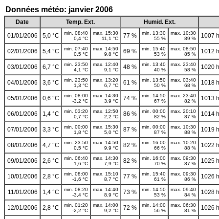
Données météo: janvier 2006
Date
Temp. Ext.
Humid. Ext.
min. 08:40
max. 15:30
min. 13:30
max. 10:30
01/01/2006
5,0 °C
77 %
1007 
0,4 °C
11,1 °C
55 %
89 %
min. 07:40
max. 14:50
min. 15:40
max. 08:50
02/01/2006
5,4 °C
69 %
1012 
0,5 °C
9,8 °C
53 %
85 %
min. 23:50
max. 12:40
min. 13:40
max. 23:40
03/01/2006
6,7 °C
48 %
1020 
4,1 °C
9,1 °C
40 %
58 %
min. 23:50
max. 13:20
min. 13:50
max. 03:40
04/01/2006
3,6 °C
61 %
1018 
1,3 °C
6,7 °C
50 %
68 %
min. 08:00
max. 14:30
min. 14:50
max. 23:40
05/01/2006
0,6 °C
74 %
1013 
-3,2 °C
3,9 °C
67 %
82 %
min. 03:20
max. 12:50
min. 00:00
max. 20:10
06/01/2006
1,4 °C
86 %
1014 
0,7 °C
2,2 °C
82 %
87 %
min. 00:00
max. 15:30
min. 00:00
max. 10:30
07/01/2006
3,3 °C
87 %
1019 
1,8 °C
5,0 °C
87 %
88 %
min. 23:50
max. 14:50
min. 16:00
max. 10:20
08/01/2006
4,7 °C
82 %
1022 
0,5 °C
9,9 °C
66 %
88 %
min. 06:40
max. 14:30
min. 16:00
max. 09:30
09/01/2006
2,6 °C
82 %
1025 
-1,6 °C
7,9 °C
70 %
87 %
min. 08:00
max. 15:10
min. 15:40
max. 09:30
10/01/2006
2,8 °C
77 %
1026 
-1,6 °C
8,7 °C
61 %
86 %
min. 08:20
max. 14:40
min. 14:50
max. 09:40
11/01/2006
1,4 °C
73 %
1028 
-3,4 °C
8,9 °C
53 %
84 %
min. 01:20
max. 14:00
min. 14:00
max. 06:30
12/01/2006
2,8 °C
72 %
1026 
-2,2 °C
9,2 °C
56 %
81 %