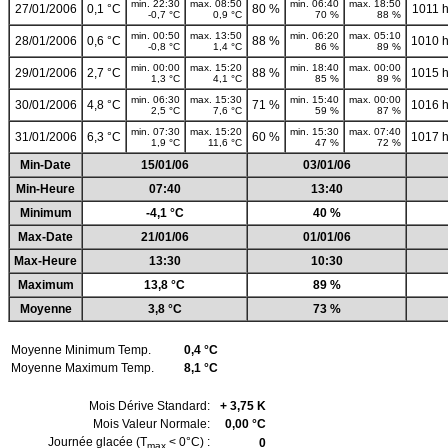
min. 22:30
max. 08:50
min. 06:40
max. 18:50
27/01/2006
0,1 °C
80 %
1011 
-0,7 °C
0,9 °C
70 %
88 %
min. 00:50
max. 13:50
min. 06:20
max. 05:10
28/01/2006
0,6 °C
88 %
1010 
-0,8 °C
1,4 °C
86 %
89 %
min. 00:00
max. 15:20
min. 18:40
max. 00:00
29/01/2006
2,7 °C
88 %
1015 
1,3 °C
4,1 °C
85 %
89 %
min. 06:30
max. 15:30
min. 15:40
max. 00:00
30/01/2006
4,8 °C
71 %
1016 
2,5 °C
7,6 °C
59 %
87 %
min. 07:30
max. 15:20
min. 15:30
max. 07:40
31/01/2006
6,3 °C
60 %
1017 
1,9 °C
11,6 °C
47 %
72 %
Min-Date
15/01/06
03/01/06
Min-Heure
07:40
13:40
Minimum
-4,1 °C
40 %
Max-Date
21/01/06
01/01/06
Max-Heure
13:30
10:30
Maximum
13,8 °C
89 %
Moyenne
3,8 °C
73 %
Moyenne Minimum Temp.
0,4 °C
Moyenne Maximum Temp.
8,1 °C
Mois Dérive Standard:
+ 3,75 K
Mois Valeur Normale:
0,00 °C
Journée glacée (T
< 0°C) :
0
max