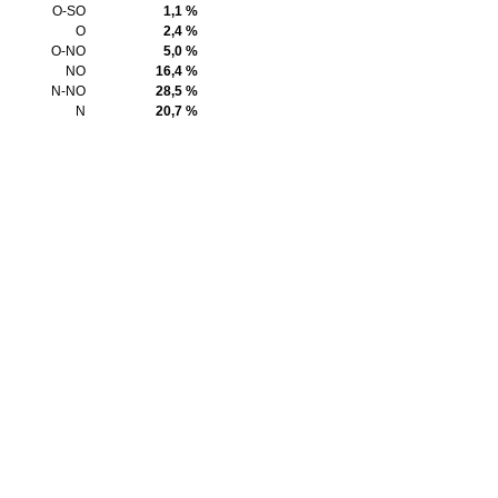
O-SO
1,1 %
O
2,4 %
O-NO
5,0 %
NO
16,4 %
N-NO
28,5 %
N
20,7 %