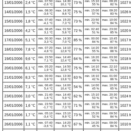
min. 07:50
max. 14:30
min. 15:10
max. 09:20
13/01/2006
2,4 °C
73 %
1027 
-2,6 °C
10,1 °C
55 %
82 %
min. 08:30
max. 14:30
min. 15:00
max. 09:20
14/01/2006
1,5 °C
75 %
1026 
-3,6 °C
9,6 °C
57 %
83 %
min. 07:40
max. 15:20
min. 23:50
max. 10:00
15/01/2006
1,8 °C
73 %
1022 
-4,1 °C
7,3 °C
57 %
84 %
min. 08:45
max. 01:50
min. 02:40
max. 23:00
16/01/2006
4,2 °C
72 %
1020 
3,1 °C
5,6 °C
51 %
85 %
min. 00:30
max. 14:30
min. 00:00
max. 10:45
17/01/2006
5,1 °C
85 %
1017 
3,3 °C
7,0 °C
84 %
87 %
min. 07:20
max. 14:10
min. 14:20
max. 09:30
18/01/2006
7,8 °C
77 %
1013 
4,8 °C
12,9 °C
55 %
88 %
min. 23:50
max. 14:40
min. 16:20
max. 03:30
19/01/2006
9,6 °C
64 %
1018 
7,1 °C
12,4 °C
49 %
74 %
min. 05:20
max. 14:50
min. 14:10
max. 22:10
20/01/2006
6,1 °C
75 %
1023 
1,9 °C
12,8 °C
65 %
81 %
min. 00:00
max. 13:30
min. 16:10
max. 01:00
21/01/2006
8,3 °C
63 %
1021 
3,9 °C
13,8 °C
42 %
86 %
min. 06:40
max. 14:00
min. 14:00
max. 10:00
22/01/2006
7,1 °C
54 %
1022 
5,4 °C
10,4 °C
45 %
65 %
min. 21:40
max. 14:40
min. 15:10
max. 20:30
23/01/2006
3,0 °C
62 %
1024 
1,6 °C
5,9 °C
53 %
67 %
min. 23:50
max. 16:10
min. 16:20
max. 23:50
24/01/2006
1,6 °C
71 %
1027 
-1,7 °C
7,3 °C
62 %
81 %
min. 05:10
max. 15:10
min. 15:20
max. 09:50
25/01/2006
1,7 °C
73 %
1021 
-3,4 °C
9,9 °C
52 %
84 %
min. 07:40
max. 14:20
min. 14:20
max. 09:00
26/01/2006
1,1 °C
67 %
1010 
-3,6 °C
6,6 °C
45 %
84 %