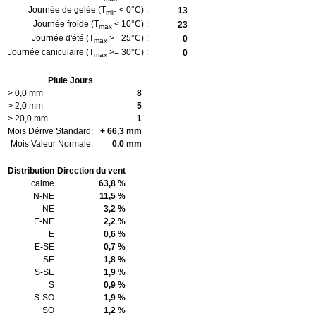
Journée de gelée (T
< 0°C) :
13
min
Journée froide (T
< 10°C) :
23
max
Journée d'été (T
>= 25°C) :
0
max
Journée caniculaire (T
>= 30°C) :
0
max
Pluie Jours
> 0,0 mm
8
> 2,0 mm
5
> 20,0 mm
1
Mois Dérive Standard:
+ 66,3 mm
Mois Valeur Normale:
0,0 mm
Distribution
Direction du vent
calme
63,8 %
N-NE
11,5 %
NE
3,2 %
E-NE
2,2 %
E
0,6 %
E-SE
0,7 %
SE
1,8 %
S-SE
1,9 %
S
0,9 %
S-SO
1,9 %
SO
1,2 %