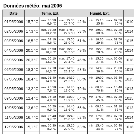
Données météo: mai 2006
Date
Temp. Ext.
Humid. Ext.
min. 05:50
max. 15:30
min. 15:10
max. 07:50
01/05/2006
15,7 °C
42 %
1010
6,9 °C
25,7 °C
25 %
60 %
min. 07:20
max. 17:50
min. 19:30
max. 07:20
02/05/2006
17,3 °C
53 %
1014
13,2 °C
22,9 °C
39 %
65 %
min. 07:10
max. 15:50
min. 16:00
max. 07:50
03/05/2006
18,5 °C
51 %
1015
8,6 °C
28,9 °C
29 %
73 %
min. 06:50
max. 15:20
min. 15:20
max. 06:30
04/05/2006
20,1 °C
49 %
1014
10,4 °C
30,3 °C
28 %
73 %
min. 05:10
max. 17:40
min. 15:20
max. 06:00
05/05/2006
20,3 °C
46 %
1018
13,3 °C
29,4 °C
27 %
62 %
min. 07:10
max. 14:30
min. 14:40
max. 23:00
06/05/2006
18,3 °C
58 %
1018
14,3 °C
26,2 °C
36 %
75 %
min. 01:40
max. 14:30
min. 19:00
max. 05:40
07/05/2006
18,4 °C
66 %
1015
14,9 °C
25,2 °C
47 %
80 %
min. 23:50
max. 14:40
min. 00:00
max. 10:40
08/05/2006
13,2 °C
79 %
1013
7,6 °C
17,6 °C
70 %
85 %
min. 06:10
max. 14:30
min. 17:10
max. 07:30
09/05/2006
12,4 °C
64 %
1015
4,8 °C
18,9 °C
45 %
86 %
min. 05:20
max. 14:40
min. 00:10
max. 01:10
10/05/2006
13,6 °C
55 %
1013
9,9 °C
18,6 °C
31 %
65 %
min. 06:40
max. 15:40
min. 17:00
max. 07:20
11/05/2006
16,7 °C
52 %
1014
9,4 °C
25,8 °C
31 %
69 %
min. 06:30
max. 15:20
min. 15:40
max. 06:40
12/05/2006
15,1 °C
63 %
1018
8,2 °C
22,9 °C
44 %
77 %