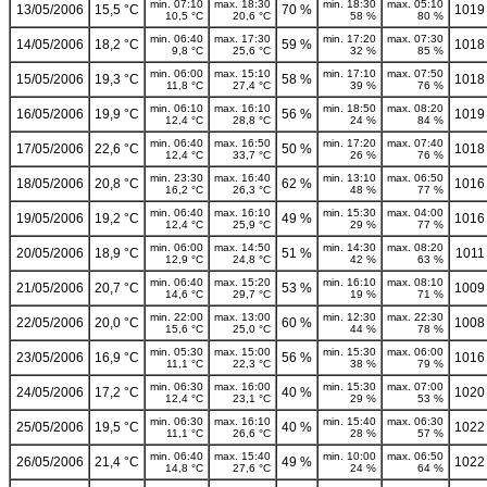
min. 07:10
max. 18:30
min. 18:30
max. 05:10
13/05/2006
15,5 °C
70 %
1019
10,5 °C
20,6 °C
58 %
80 %
min. 06:40
max. 17:30
min. 17:20
max. 07:30
14/05/2006
18,2 °C
59 %
1018
9,8 °C
25,6 °C
32 %
85 %
min. 06:00
max. 15:10
min. 17:10
max. 07:50
15/05/2006
19,3 °C
58 %
1018
11,8 °C
27,4 °C
39 %
76 %
min. 06:10
max. 16:10
min. 18:50
max. 08:20
16/05/2006
19,9 °C
56 %
1019
12,4 °C
28,8 °C
24 %
84 %
min. 06:40
max. 16:50
min. 17:20
max. 07:40
17/05/2006
22,6 °C
50 %
1018
12,4 °C
33,7 °C
26 %
76 %
min. 23:30
max. 16:40
min. 13:10
max. 06:50
18/05/2006
20,8 °C
62 %
1016
16,2 °C
26,3 °C
48 %
77 %
min. 06:40
max. 16:10
min. 15:30
max. 04:00
19/05/2006
19,2 °C
49 %
1016
12,4 °C
25,9 °C
29 %
77 %
min. 06:00
max. 14:50
min. 14:30
max. 08:20
20/05/2006
18,9 °C
51 %
1011
12,9 °C
24,8 °C
42 %
63 %
min. 06:40
max. 15:20
min. 16:10
max. 08:10
21/05/2006
20,7 °C
53 %
1009
14,6 °C
29,7 °C
19 %
71 %
min. 22:00
max. 13:00
min. 12:30
max. 22:30
22/05/2006
20,0 °C
60 %
1008
15,6 °C
25,0 °C
44 %
78 %
min. 05:30
max. 15:00
min. 15:30
max. 06:00
23/05/2006
16,9 °C
56 %
1016
11,1 °C
22,3 °C
38 %
79 %
min. 06:30
max. 16:00
min. 15:30
max. 07:00
24/05/2006
17,2 °C
40 %
1020
12,4 °C
23,1 °C
29 %
53 %
min. 06:30
max. 16:10
min. 15:40
max. 06:30
25/05/2006
19,5 °C
40 %
1022
11,1 °C
26,6 °C
28 %
57 %
min. 06:40
max. 15:40
min. 10:00
max. 06:50
26/05/2006
21,4 °C
49 %
1022
14,8 °C
27,6 °C
24 %
64 %