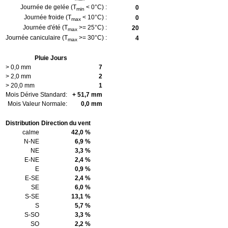
Journée de gelée (T
< 0°C) :
0
min
Journée froide (T
< 10°C) :
0
max
Journée d'été (T
>= 25°C) :
20
max
Journée caniculaire (T
>= 30°C) :
4
max
Pluie Jours
> 0,0 mm
7
> 2,0 mm
2
> 20,0 mm
1
Mois Dérive Standard:
+ 51,7 mm
Mois Valeur Normale:
0,0 mm
Distribution
Direction du vent
calme
42,0 %
N-NE
6,9 %
NE
3,3 %
E-NE
2,4 %
E
0,9 %
E-SE
2,4 %
SE
6,0 %
S-SE
13,1 %
S
5,7 %
S-SO
3,3 %
SO
2,2 %