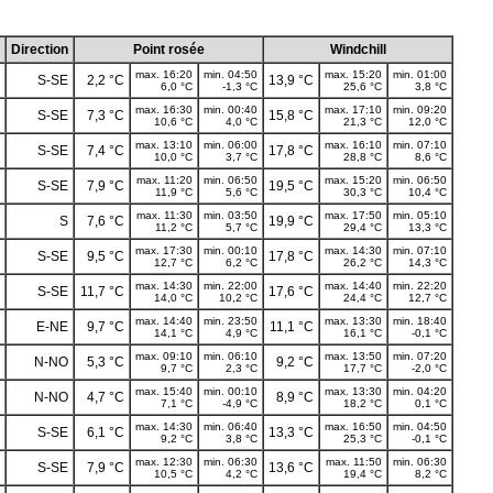
Direction
Point rosée
Windchill
max. 16:20
min. 04:50
max. 15:20
min. 01:00
S-SE
2,2 °C
13,9 °C
6,0 °C
-1,3 °C
25,6 °C
3,8 °C
max. 16:30
min. 00:40
max. 17:10
min. 09:20
S-SE
7,3 °C
15,8 °C
10,6 °C
4,0 °C
21,3 °C
12,0 °C
max. 13:10
min. 06:00
max. 16:10
min. 07:10
S-SE
7,4 °C
17,8 °C
10,0 °C
3,7 °C
28,8 °C
8,6 °C
max. 11:20
min. 06:50
max. 15:20
min. 06:50
S-SE
7,9 °C
19,5 °C
11,9 °C
5,6 °C
30,3 °C
10,4 °C
max. 11:30
min. 03:50
max. 17:50
min. 05:10
S
7,6 °C
19,9 °C
11,2 °C
5,7 °C
29,4 °C
13,3 °C
max. 17:30
min. 00:10
max. 14:30
min. 07:10
S-SE
9,5 °C
17,8 °C
12,7 °C
6,2 °C
26,2 °C
14,3 °C
max. 14:30
min. 22:00
max. 14:40
min. 22:20
S-SE
11,7 °C
17,6 °C
14,0 °C
10,2 °C
24,4 °C
12,7 °C
max. 14:40
min. 23:50
max. 13:30
min. 18:40
E-NE
9,7 °C
11,1 °C
14,1 °C
4,9 °C
16,1 °C
-0,1 °C
max. 09:10
min. 06:10
max. 13:50
min. 07:20
N-NO
5,3 °C
9,2 °C
9,7 °C
2,3 °C
17,7 °C
-2,0 °C
max. 15:40
min. 00:10
max. 13:30
min. 04:20
N-NO
4,7 °C
8,9 °C
7,1 °C
-4,9 °C
18,2 °C
0,1 °C
max. 14:30
min. 06:40
max. 16:50
min. 04:50
S-SE
6,1 °C
13,3 °C
9,2 °C
3,8 °C
25,3 °C
-0,1 °C
max. 12:30
min. 06:30
max. 11:50
min. 06:30
S-SE
7,9 °C
13,6 °C
10,5 °C
4,2 °C
19,4 °C
8,2 °C