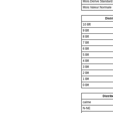
Mois Dérive Standar
Mois Valeur Normale
Distr
10 Bft
9 Bft
8 Bft
7 Bft
6 Bft
5 Bft
4 Bft
3 Bft
2 Bft
1 Bft
0 Bft
Distrib
calme
N-NE