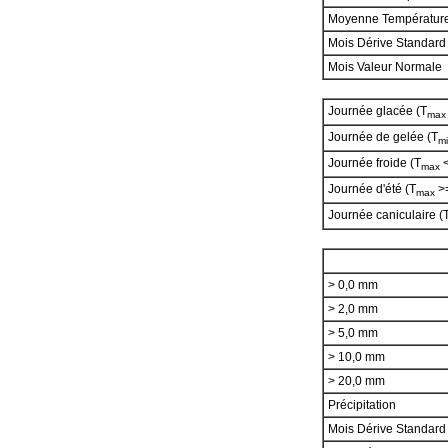
Moyenne Températur
Mois Dérive Standard
Mois Valeur Normale
Journée glacée (T
max
Journée de gelée (T
m
Journée froide (T
<
max
Journée d'été (T
>=
max
Journée caniculaire (
> 0,0 mm
> 2,0 mm
> 5,0 mm
> 10,0 mm
> 20,0 mm
Précipitation
Mois Dérive Standar