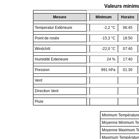
Valeurs minim
Mesure
Minimum
Horaire
Temperatur Extérieure
-2,2 °C
06:45
Point de rosée
-15,3 °C
18:50
Windchill
-22,0 °C
07:40
Humidité Exterieure
24 %
17:40
Pression
991 hPa
01:30
Vent
Direction Vent
Pluie
Minimum Températur
Moyenne Minimum Te
Moyenne Maximum T
Maximum Températur