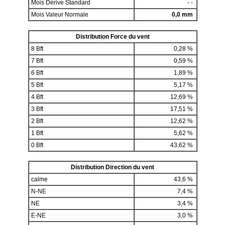
Mois Dérive Standard
- -
Mois Valeur Normale
0,0 mm
Distribution Force du vent
8 Bft
0,28 %
7 Bft
0,59 %
6 Bft
1,89 %
5 Bft
5,17 %
4 Bft
12,69 %
3 Bft
17,51 %
2 Bft
12,62 %
1 Bft
5,62 %
0 Bft
43,62 %
Distribution Direction du vent
calme
43,6 %
N-NE
7,4 %
NE
3,4 %
E-NE
3,0 %