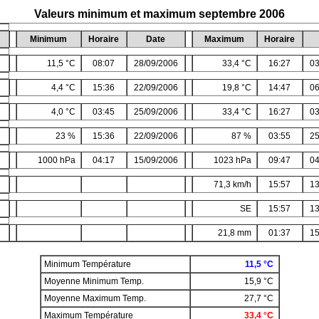
Valeurs minimum et maximum septembre 2006
Minimum
Horaire
Date
Maximum
Horaire
11,5 °C
08:07
28/09/2006
33,4 °C
16:27
03
4,4 °C
15:36
22/09/2006
19,8 °C
14:47
06
4,0 °C
03:45
25/09/2006
33,4 °C
16:27
03
23 %
15:36
22/09/2006
87 %
03:55
25
1000 hPa
04:17
15/09/2006
1023 hPa
09:47
04
71,3 km/h
15:57
13
SE
15:57
13
21,8 mm
01:37
15
Minimum Température
11,5 °C
Moyenne Minimum Temp.
15,9 °C
Moyenne Maximum Temp.
27,7 °C
Maximum Température
33,4 °C