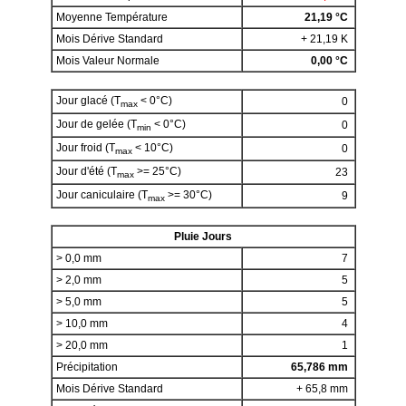
Moyenne Température
21,19 °C
Mois Dérive Standard
+ 21,19 K
Mois Valeur Normale
0,00 °C
Jour glacé (T
< 0°C)
0
max
Jour de gelée (T
< 0°C)
0
min
Jour froid (T
< 10°C)
0
max
Jour d'été (T
>= 25°C)
23
max
Jour caniculaire (T
>= 30°C)
9
max
Pluie Jours
> 0,0 mm
7
> 2,0 mm
5
> 5,0 mm
5
> 10,0 mm
4
> 20,0 mm
1
Précipitation
65,786 mm
Mois Dérive Standard
+ 65,8 mm