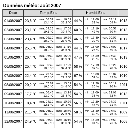
Données météo: août 2007
Date
Temp. Ext.
Humid. Ext.
min. 06:39
max. 16:09
min. 17:09
max. 07:19
01/08/2007
23,6 °C
44 %
1013
13,4 °C
32,2 °C
31 %
59 %
min. 04:29
max. 17:09
min. 17:19
max. 06:59
02/08/2007
23,1 °C
60 %
1013
19,1 °C
30,4 °C
45 %
70 %
min. 06:19
max. 16:29
min. 16:39
max. 00:59
03/08/2007
23,4 °C
46 %
1017
18,0 °C
28,9 °C
32 %
61 %
min. 06:39
max. 17:19
min. 16:09
max. 07:09
04/08/2007
25,6 °C
44 %
1017
18,9 °C
35,5 °C
26 %
60 %
min. 06:49
max. 15:29
min. 15:39
max. 06:49
05/08/2007
26,4 °C
47 %
1013
16,9 °C
35,9 °C
23 %
69 %
min. 05:49
max. 17:29
min. 17:19
max. 06:29
06/08/2007
25,4 °C
58 %
1010
19,5 °C
32,4 °C
37 %
78 %
min. 23:59
max. 13:09
min. 13:09
max. 05:09
07/08/2007
22,4 °C
67 %
1010
17,8 °C
27,3 °C
52 %
83 %
min. 07:09
max. 13:09
min. 19:39
max. 00:19
08/08/2007
20,2 °C
54 %
1011
16,5 °C
24,9 °C
36 %
70 %
min. 06:49
max. 13:39
min. 13:09
max. 22:09
09/08/2007
17,7 °C
54 %
1013
12,9 °C
23,8 °C
38 %
72 %
min. 04:19
max. 15:29
min. 15:29
max. 04:39
10/08/2007
18,4 °C
56 %
1011
12,1 °C
24,1 °C
44 %
71 %
min. 06:19
max. 15:49
min. 15:39
max. 07:49
11/08/2007
21,5 °C
58 %
1009
16,2 °C
27,5 °C
42 %
75 %
min. 06:39
max. 16:49
min. 16:39
max. 06:59
12/08/2007
24,9 °C
54 %
1008
16,2 °C
35,0 °C
31 %
76 %