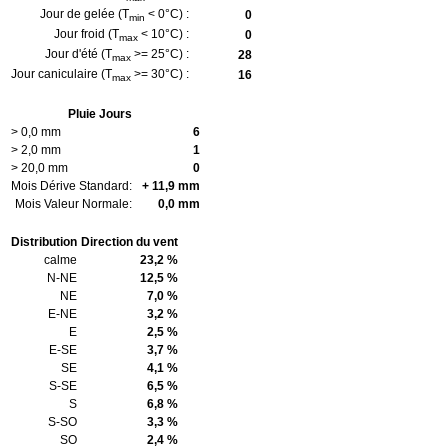
Jour de gelée (T
< 0°C) :
0
min
Jour froid (T
< 10°C) :
0
max
Jour d'été (T
>= 25°C) :
28
max
Jour caniculaire (T
>= 30°C) :
16
max
Pluie Jours
> 0,0 mm
6
> 2,0 mm
1
> 20,0 mm
0
Mois Dérive Standard:
+ 11,9 mm
Mois Valeur Normale:
0,0 mm
Distribution
Direction du vent
calme
23,2 %
N-NE
12,5 %
NE
7,0 %
E-NE
3,2 %
E
2,5 %
E-SE
3,7 %
SE
4,1 %
S-SE
6,5 %
S
6,8 %
S-SO
3,3 %
SO
2,4 %