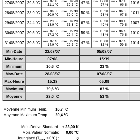
min. 07:18
max. 16:48
min. 17:08
max. 07:18
27/08/2007
29,3 °C
47 %
1016
21,1 °C
39,2 °C
27 %
66 %
min. 06:58
max. 15:38
min. 15:28
max. 06:58
28/08/2007
28,9 °C
50 %
1011
20,9 °C
39,6 °C
28 %
67 %
min. 23:38
max. 16:28
min. 16:38
max. 08:18
29/08/2007
24,4 °C
67 %
1007
18,9 °C
31,3 °C
45 %
79 %
min. 07:58
max. 15:28
min. 15:28
max. 06:48
30/08/2007
20,5 °C
59 %
1010
17,2 °C
25,4 °C
43 %
76 %
min. 07:48
max. 15:28
min. 15:08
max. 07:48
31/08/2007
20,3 °C
47 %
1014
14,9 °C
26,2 °C
32 %
59 %
Min-Date
22/08/07
05/08/07
Min-Heure
07:08
15:39
Minimum
10,6 °C
23 %
Max-Date
28/08/07
07/08/07
Max-Heure
15:38
05:09
Maximum
39,6 °C
83 %
Moyenne
23,0 °C
53 %
Moyenne Minimum Temp.
16,7 °C
Moyenne Maximum Temp.
30,4 °C
Mois Dérive Standard:
+ 23,00 K
Mois Valeur Normale:
0,00 °C
Jour glacé (T
< 0°C) :
0
max