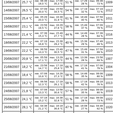
min. 06:39
max. 17:09
min. 17:29
max. 06:39
13/08/2007
25,7 °C
51 %
1009
18,0 °C
35,3 °C
28 %
73 %
min. 07:09
max. 15:59
min. 17:19
max. 07:19
14/08/2007
26,5 °C
54 %
1012
20,0 °C
34,5 °C
32 %
72 %
min. 05:29
max. 16:39
min. 18:49
max. 07:59
15/08/2007
25,4 °C
61 %
1011
20,0 °C
31,9 °C
40 %
80 %
min. 23:59
max. 16:29
min. 15:49
max. 07:09
16/08/2007
23,1 °C
58 %
1012
19,5 °C
27,6 °C
37 %
79 %
min. 07:39
max. 15:49
min. 14:49
max. 07:39
17/08/2007
21,4 °C
44 %
1016
15,3 °C
27,7 °C
28 %
64 %
min. 07:19
max. 15:39
min. 15:39
max. 07:49
18/08/2007
22,2 °C
40 %
1013
16,8 °C
29,2 °C
29 %
49 %
min. 06:59
max. 15:49
min. 15:49
max. 07:59
19/08/2007
22,2 °C
47 %
1010
13,3 °C
30,5 °C
31 %
69 %
min. 05:59
max. 13:29
min. 13:39
max. 23:58
20/08/2007
20,8 °C
44 %
1007
17,1 °C
25,9 °C
28 %
69 %
min. 23:58
max. 17:18
min. 17:18
max. 07:08
21/08/2007
18,2 °C
66 %
1004
14,7 °C
25,8 °C
41 %
79 %
min. 07:08
max. 14:28
min. 14:48
max. 08:08
22/08/2007
18,4 °C
58 %
1009
10,6 °C
27,3 °C
35 %
80 %
min. 06:58
max. 17:18
min. 17:18
max. 08:18
23/08/2007
19,2 °C
58 %
1013
12,3 °C
26,1 °C
42 %
76 %
min. 07:08
max. 13:58
min. 14:58
max. 08:08
24/08/2007
21,8 °C
57 %
1019
13,3 °C
30,6 °C
35 %
80 %
min. 07:18
max. 16:38
min. 17:18
max. 08:08
25/08/2007
24,1 °C
51 %
1022
15,2 °C
32,8 °C
28 %
73 %
min. 04:38
max. 16:18
min. 16:08
max. 04:48
26/08/2007
28,1 °C
47 %
1020
21,2 °C
36,6 °C
27 %
62 %