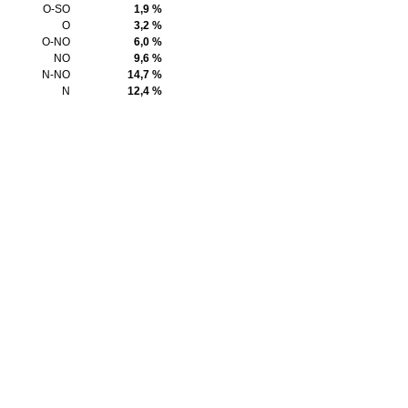
O-SO
1,9 %
O
3,2 %
O-NO
6,0 %
NO
9,6 %
N-NO
14,7 %
N
12,4 %