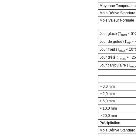
Moyenne Températur
Mois Dérive Standard
Mois Valeur Normale
Jour glacé (T
< 0°
max
Jour de gelée (T
< 
min
Jour froid (T
< 10°
max
Jour d'été (T
>= 25
max
Jour caniculaire (T
max
> 0,0 mm
> 2,0 mm
> 5,0 mm
> 10,0 mm
> 20,0 mm
Précipitation
Mois Dérive Standar