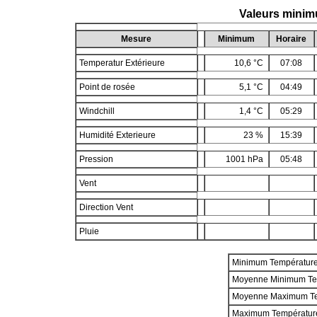
Valeurs minim
Mesure
Minimum
Horaire
Temperatur Extérieure
10,6 °C
07:08
Point de rosée
5,1 °C
04:49
Windchill
1,4 °C
05:29
Humidité Exterieure
23 %
15:39
Pression
1001 hPa
05:48
Vent
Direction Vent
Pluie
Minimum Températur
Moyenne Minimum Te
Moyenne Maximum T
Maximum Températur