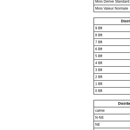
Mois Dérive Standar
Mois Valeur Normale
Distr
9 Bft
8 Bft
7 Bft
6 Bft
5 Bft
4 Bft
3 Bft
2 Bft
1 Bft
0 Bft
Distrib
calme
N-NE
NE