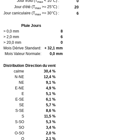
Jour froid (T
< 10°C) :
0
max
Jour d'été (T
>= 25°C) :
20
max
Jour caniculaire (T
>= 30°C) :
6
max
Pluie Jours
> 0,0 mm
8
> 2,0 mm
6
> 20,0 mm
0
Mois Dérive Standard:
+ 32,1 mm
Mois Valeur Normale:
0,0 mm
Distribution
Direction du vent
calme
30,4 %
N-NE
12,4 %
NE
9,1 %
E-NE
4,9 %
E
5,1 %
E-SE
6,1 %
SE
5,7 %
S-SE
8,6 %
S
11,5 %
S-SO
5,3 %
SO
3,4 %
O-SO
2,0 %
O
2,1 %