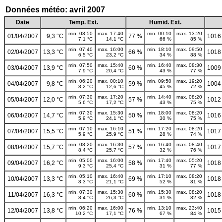
Données météo: avril 2007
Date
Temp. Ext.
Humid. Ext.
min. 03:50
max. 17:40
min. 00:10
max. 13:20
01/04/2007
9,3 °C
77 %
1016
7,1 °C
14,1 °C
66 %
85 %
min. 07:40
max. 16:00
min. 18:10
max. 09:50
02/04/2007
13,3 °C
66 %
1018
6,5 °C
23,2 °C
34 %
88 %
min. 07:50
max. 15:40
min. 16:40
max. 08:30
03/04/2007
13,9 °C
60 %
1009
7,9 °C
20,4 °C
43 %
77 %
min. 06:20
max. 00:10
min. 09:50
max. 19:20
04/04/2007
9,8 °C
59 %
1004
8,2 °C
12,6 °C
45 %
72 %
min. 07:30
max. 17:20
min. 14:40
max. 08:20
05/04/2007
12,0 °C
57 %
1012
5,6 °C
17,2 °C
43 %
75 %
min. 07:30
max. 15:30
min. 18:00
max. 08:20
06/04/2007
14,7 °C
50 %
1016
5,9 °C
24,1 °C
30 %
75 %
min. 07:10
max. 16:10
min. 17:20
max. 08:20
07/04/2007
15,5 °C
51 %
1017
5,9 °C
25,9 °C
28 %
74 %
min. 08:20
max. 16:30
min. 16:40
max. 08:40
08/04/2007
15,7 °C
57 %
1017
8,4 °C
25,7 °C
32 %
76 %
min. 05:00
max. 16:00
min. 17:40
max. 05:20
09/04/2007
16,2 °C
58 %
1018
9,3 °C
25,4 °C
31 %
77 %
min. 05:10
max. 16:40
min. 17:10
max. 08:20
10/04/2007
13,3 °C
69 %
1018
8,3 °C
21,1 °C
52 %
81 %
min. 07:30
max. 15:30
min. 15:30
max. 08:20
11/04/2007
16,3 °C
60 %
1018
8,4 °C
26,3 °C
31 %
82 %
min. 06:20
max. 16:00
min. 13:10
max. 23:40
12/04/2007
13,8 °C
76 %
1015
10,2 °C
17,1 °C
67 %
84 %