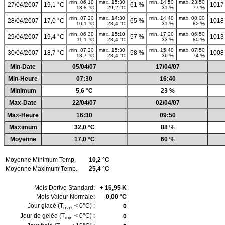
min. 06:10
max. 15:30
min. 14:50
max. 23:50
27/04/2007
19,1 °C
61 %
1017
13,8 °C
29,2 °C
31 %
77 %
min. 07:20
max. 14:30
min. 14:40
max. 08:00
28/04/2007
17,0 °C
65 %
1018
10,1 °C
28,4 °C
31 %
82 %
min. 06:30
max. 15:10
min. 17:20
max. 06:50
29/04/2007
19,4 °C
57 %
1013
11,1 °C
28,4 °C
33 %
80 %
min. 07:20
max. 15:30
min. 15:40
max. 07:50
30/04/2007
18,7 °C
58 %
1008
13,7 °C
28,4 °C
36 %
74 %
Min-Date
05/04/07
17/04/07
Min-Heure
07:30
16:40
Minimum
5,6 °C
23 %
Max-Date
22/04/07
02/04/07
Max-Heure
16:30
09:50
Maximum
32,0 °C
88 %
Moyenne
17,0 °C
60 %
Moyenne Minimum Temp.
10,2 °C
Moyenne Maximum Temp.
25,4 °C
Mois Dérive Standard:
+ 16,95 K
Mois Valeur Normale:
0,00 °C
Jour glacé (T
< 0°C) :
0
max
Jour de gelée (T
< 0°C) :
0
min