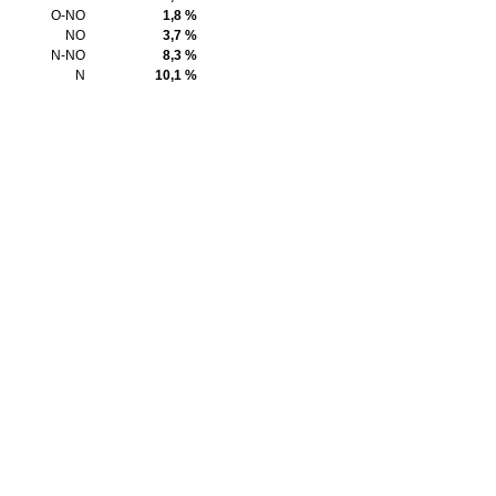
O-NO
1,8 %
NO
3,7 %
N-NO
8,3 %
N
10,1 %