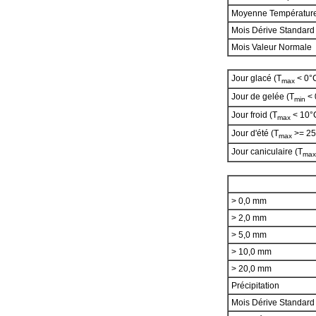
Moyenne Températur
Mois Dérive Standard
Mois Valeur Normale
Jour glacé (T
< 0°
max
Jour de gelée (T
< 
min
Jour froid (T
< 10°
max
Jour d'été (T
>= 25
max
Jour caniculaire (T
max
> 0,0 mm
> 2,0 mm
> 5,0 mm
> 10,0 mm
> 20,0 mm
Précipitation
Mois Dérive Standar