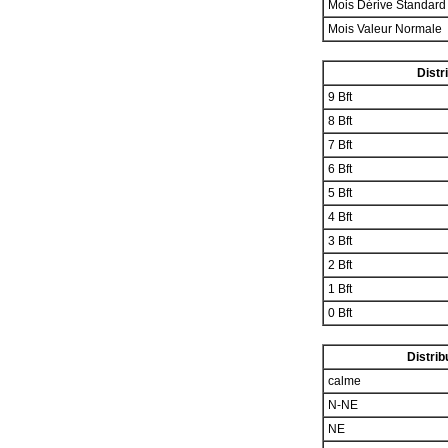
Mois Dérive Standar
Mois Valeur Normale
Distr
9 Bft
8 Bft
7 Bft
6 Bft
5 Bft
4 Bft
3 Bft
2 Bft
1 Bft
0 Bft
Distrib
calme
N-NE
NE