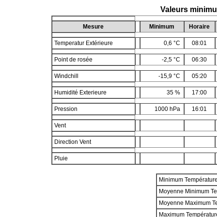
Valeurs minimu
Mesure
Minimum
Horaire
Temperatur Extérieure
0,6 °C
08:01
Point de rosée
-2,5 °C
06:30
Windchill
-15,9 °C
05:20
Humidité Exterieure
35 %
17:00
Pression
1000 hPa
16:01
Vent
Direction Vent
Pluie
Minimum Températur
Moyenne Minimum Te
Moyenne Maximum T
Maximum Températur