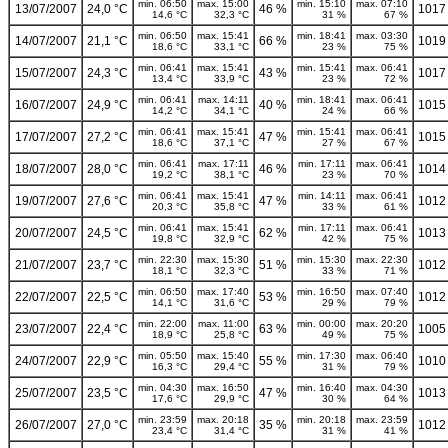
min. 06:50
max. 15:00
min. 15:10
max. 07:10
13/07/2007
24,0 °C
46 %
1017
14,6 °C
32,3 °C
31 %
67 %
min. 06:50
max. 15:41
min. 18:41
max. 03:30
14/07/2007
21,1 °C
66 %
1019
18,6 °C
33,1 °C
23 %
75 %
min. 06:41
max. 15:41
min. 15:41
max. 06:41
15/07/2007
24,3 °C
43 %
1017
13,4 °C
33,9 °C
23 %
72 %
min. 06:41
max. 14:11
min. 18:41
max. 06:41
16/07/2007
24,9 °C
40 %
1015
14,2 °C
34,1 °C
24 %
66 %
min. 06:41
max. 15:41
min. 15:41
max. 06:41
17/07/2007
27,2 °C
47 %
1015
18,6 °C
37,1 °C
27 %
67 %
min. 06:41
max. 17:11
min. 17:11
max. 06:41
18/07/2007
28,0 °C
46 %
1014
19,2 °C
38,1 °C
23 %
70 %
min. 06:41
max. 15:41
min. 14:11
max. 06:41
19/07/2007
27,6 °C
47 %
1012
20,3 °C
35,8 °C
33 %
61 %
min. 06:41
max. 15:41
min. 17:11
max. 06:41
20/07/2007
24,5 °C
62 %
1013
19,8 °C
32,9 °C
42 %
75 %
min. 22:30
max. 15:30
min. 15:30
max. 22:30
21/07/2007
23,7 °C
51 %
1012
18,1 °C
32,3 °C
33 %
71 %
min. 06:50
max. 17:40
min. 16:50
max. 07:40
22/07/2007
22,5 °C
53 %
1012
14,1 °C
31,6 °C
29 %
79 %
min. 22:00
max. 11:00
min. 00:00
max. 20:20
23/07/2007
22,4 °C
63 %
1005
18,9 °C
25,8 °C
49 %
75 %
min. 05:50
max. 15:40
min. 17:30
max. 06:40
24/07/2007
22,9 °C
55 %
1010
16,3 °C
29,4 °C
31 %
79 %
min. 04:30
max. 16:50
min. 16:40
max. 04:30
25/07/2007
23,5 °C
47 %
1013
17,6 °C
29,9 °C
30 %
64 %
min. 23:59
max. 20:18
min. 20:18
max. 23:59
26/07/2007
27,0 °C
35 %
1012
23,4 °C
31,4 °C
31 %
41 %