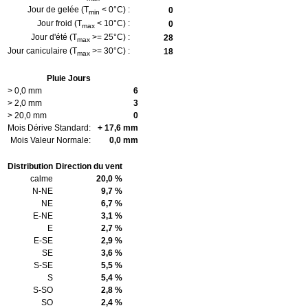
Jour de gelée (T
< 0°C) :
0
min
Jour froid (T
< 10°C) :
0
max
Jour d'été (T
>= 25°C) :
28
max
Jour caniculaire (T
>= 30°C) :
18
max
Pluie Jours
> 0,0 mm
6
> 2,0 mm
3
> 20,0 mm
0
Mois Dérive Standard:
+ 17,6 mm
Mois Valeur Normale:
0,0 mm
Distribution
Direction du vent
calme
20,0 %
N-NE
9,7 %
NE
6,7 %
E-NE
3,1 %
E
2,7 %
E-SE
2,9 %
SE
3,6 %
S-SE
5,5 %
S
5,4 %
S-SO
2,8 %
SO
2,4 %