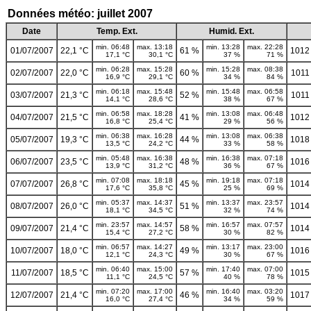
Données météo: juillet 2007
Date
Temp. Ext.
Humid. Ext.
min. 06:48
max. 13:18
min. 13:28
max. 22:28
01/07/2007
22,1 °C
61 %
1012
17,1 °C
30,1 °C
37 %
71 %
min. 06:28
max. 15:28
min. 15:28
max. 08:38
02/07/2007
22,0 °C
60 %
1011
16,9 °C
29,1 °C
34 %
84 %
min. 06:18
max. 15:48
min. 15:48
max. 06:58
03/07/2007
21,3 °C
52 %
1011
14,1 °C
28,6 °C
38 %
67 %
min. 06:58
max. 18:28
min. 13:08
max. 06:48
04/07/2007
21,5 °C
41 %
1012
16,8 °C
25,4 °C
29 %
56 %
min. 06:38
max. 16:28
min. 13:08
max. 06:38
05/07/2007
19,3 °C
44 %
1018
13,5 °C
24,2 °C
33 %
58 %
min. 05:48
max. 16:38
min. 16:38
max. 07:18
06/07/2007
23,5 °C
48 %
1016
13,9 °C
31,2 °C
36 %
67 %
min. 07:08
max. 18:18
min. 19:18
max. 07:18
07/07/2007
26,8 °C
45 %
1014
17,6 °C
35,8 °C
25 %
69 %
min. 05:37
max. 14:37
min. 13:37
max. 23:57
08/07/2007
26,0 °C
51 %
1014
18,1 °C
34,5 °C
32 %
74 %
min. 23:57
max. 14:57
min. 16:57
max. 07:57
09/07/2007
21,4 °C
58 %
1014
15,4 °C
27,2 °C
30 %
82 %
min. 06:57
max. 14:27
min. 13:17
max. 23:00
10/07/2007
18,0 °C
49 %
1016
12,1 °C
24,3 °C
30 %
67 %
min. 06:40
max. 15:00
min. 17:40
max. 07:00
11/07/2007
18,5 °C
57 %
1015
11,1 °C
24,5 °C
40 %
78 %
min. 07:20
max. 17:00
min. 16:40
max. 03:20
12/07/2007
21,4 °C
46 %
1017
16,0 °C
27,4 °C
34 %
59 %