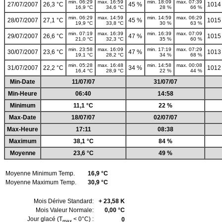
min. 06:29
max. 16:59
min. 18:09
max. 07:39
27/07/2007
26,3 °C
45 %
1014
16,9 °C
34,6 °C
28 %
66 %
min. 06:29
max. 14:59
min. 14:59
max. 06:29
28/07/2007
27,1 °C
45 %
1015
19,9 °C
33,8 °C
30 %
63 %
min. 07:19
max. 16:39
min. 16:39
max. 07:09
29/07/2007
26,6 °C
47 %
1015
21,0 °C
32,3 °C
35 %
60 %
min. 23:58
max. 16:09
min. 17:19
max. 07:29
30/07/2007
23,6 °C
47 %
1013
19,1 °C
28,2 °C
34 %
68 %
min. 05:28
max. 16:48
min. 14:58
max. 00:08
31/07/2007
22,2 °C
34 %
1012
16,4 °C
28,9 °C
22 %
44 %
Min-Date
11/07/07
31/07/07
Min-Heure
06:40
14:58
Minimum
11,1 °C
22 %
Max-Date
18/07/07
02/07/07
Max-Heure
17:11
08:38
Maximum
38,1 °C
84 %
Moyenne
23,6 °C
49 %
Moyenne Minimum Temp.
16,9 °C
Moyenne Maximum Temp.
30,9 °C
Mois Dérive Standard:
+ 23,58 K
Mois Valeur Normale:
0,00 °C
Jour glacé (T
< 0°C) :
0
max