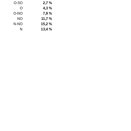
O-SO
2,7 %
O
4,3 %
O-NO
7,9 %
NO
11,7 %
N-NO
15,2 %
N
13,4 %