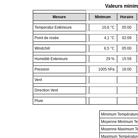
Valeurs mini
Mesure
Minimum
Horaire
Temperatur Extérieure
10,6 °C
05:00
Point de rosée
4,1 °C
02:09
Windchill
6,5 °C
05:00
Humidité Exterieure
29 %
15:59
Pression
1005 hPa
16:00
Vent
Direction Vent
Pluie
Minimum Températur
Moyenne Minimum Te
Moyenne Maximum T
Maximum Températur