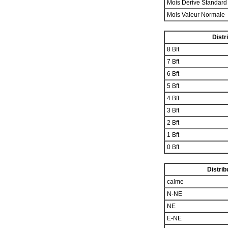
Mois Dérive Standar
Mois Valeur Normale
Distr
8 Bft
7 Bft
6 Bft
5 Bft
4 Bft
3 Bft
2 Bft
1 Bft
0 Bft
Distrib
calme
N-NE
NE
E-NE