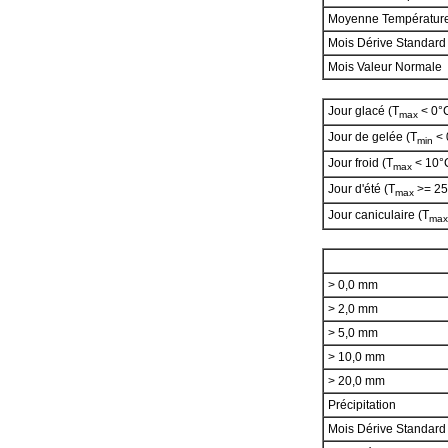
Moyenne Températur
Mois Dérive Standard
Mois Valeur Normale
Jour glacé (T
< 0°
max
Jour de gelée (T
< 
min
Jour froid (T
< 10°
max
Jour d'été (T
>= 25
max
Jour caniculaire (T
max
> 0,0 mm
> 2,0 mm
> 5,0 mm
> 10,0 mm
> 20,0 mm
Précipitation
Mois Dérive Standar