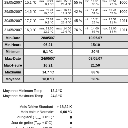
min. 06:21
max. 15:01
min. 16:51
max. 06:51
28/05/2007
15,1 °C
55 %
1000
9,1 °C
20,4 °C
35 %
77 %
min. 05:41
max. 16:41
min. 12:41
max. 02:41
29/05/2007
14,6 °C
42 %
1009
10,5 °C
18,9 °C
31 %
55 %
min. 07:01
max. 15:51
min. 15:51
max. 23:51
30/05/2007
17,7 °C
45 %
1011
9,1 °C
26,4 °C
29 %
71 %
min. 23:00
max. 14:00
min. 14:00
max. 21:00
31/05/2007
16,0 °C
76 %
1011
12,5 °C
19,6 °C
67 %
84 %
Min-Date
28/05/07
10/05/07
Min-Heure
06:21
15:10
Minimum
9,1 °C
20 %
Max-Date
24/05/07
03/05/07
Max-Heure
16:21
21:50
Maximum
34,7 °C
88 %
Moyenne
18,8 °C
58 %
Moyenne Minimum Temp.
13,4 °C
Moyenne Maximum Temp.
24,8 °C
Mois Dérive Standard:
+ 18,82 K
Mois Valeur Normale:
0,00 °C
Jour glacé (T
< 0°C) :
0
max
Jour de gelée (T
< 0°C) :
0
min