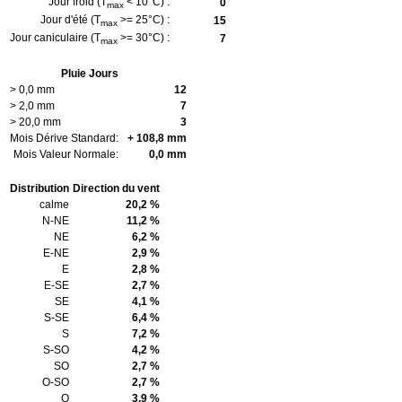
Jour froid (T
< 10°C) :
0
max
Jour d'été (T
>= 25°C) :
15
max
Jour caniculaire (T
>= 30°C) :
7
max
Pluie Jours
> 0,0 mm
12
> 2,0 mm
7
> 20,0 mm
3
Mois Dérive Standard:
+ 108,8 mm
Mois Valeur Normale:
0,0 mm
Distribution
Direction du vent
calme
20,2 %
N-NE
11,2 %
NE
6,2 %
E-NE
2,9 %
E
2,8 %
E-SE
2,7 %
SE
4,1 %
S-SE
6,4 %
S
7,2 %
S-SO
4,2 %
SO
2,7 %
O-SO
2,7 %
O
3,9 %