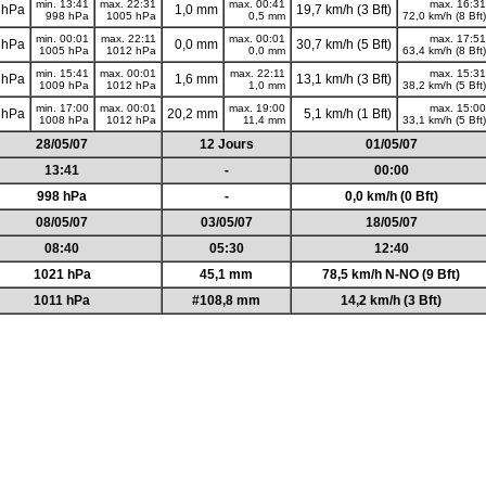
min. 13:41
max. 22:31
max. 00:41
max. 16:31
 hPa
1,0 mm
19,7 km/h (3 Bft)
998 hPa
1005 hPa
0,5 mm
72,0 km/h (8 Bft)
min. 00:01
max. 22:11
max. 00:01
max. 17:51
 hPa
0,0 mm
30,7 km/h (5 Bft)
1005 hPa
1012 hPa
0,0 mm
63,4 km/h (8 Bft)
min. 15:41
max. 00:01
max. 22:11
max. 15:31
 hPa
1,6 mm
13,1 km/h (3 Bft)
1009 hPa
1012 hPa
1,0 mm
38,2 km/h (5 Bft)
min. 17:00
max. 00:01
max. 19:00
max. 15:00
 hPa
20,2 mm
5,1 km/h (1 Bft)
1008 hPa
1012 hPa
11,4 mm
33,1 km/h (5 Bft)
28/05/07
12 Jours
01/05/07
13:41
-
00:00
998 hPa
-
0,0 km/h (0 Bft)
08/05/07
03/05/07
18/05/07
08:40
05:30
12:40
1021 hPa
45,1 mm
78,5 km/h N-NO (9 Bft)
1011 hPa
#108,8 mm
14,2 km/h (3 Bft)