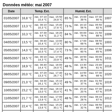
Données météo: mai 2007
Date
Temp. Ext.
Humid. Ext.
min. 07:10
max. 15:50
min. 15:00
max. 07:30
01/05/2007
16,8 °C
65 %
1007
10,4 °C
24,8 °C
39 %
80 %
min. 06:10
max. 15:40
min. 16:10
max. 05:50
02/05/2007
13,3 °C
73 %
1008
10,3 °C
17,6 °C
56 %
82 %
min. 07:30
max. 16:20
min. 00:00
max. 21:50
03/05/2007
10,3 °C
84 %
1009
9,6 °C
11,2 °C
79 %
88 %
min. 00:40
max. 13:00
min. 17:00
max. 08:50
04/05/2007
13,5 °C
80 %
1003
10,4 °C
17,3 °C
69 %
88 %
min. 04:20
max. 13:20
min. 20:10
max. 07:50
05/05/2007
14,0 °C
73 %
1006
10,5 °C
17,4 °C
60 %
85 %
min. 00:10
max. 17:00
min. 18:50
max. 00:00
06/05/2007
18,5 °C
49 %
1011
14,3 °C
23,9 °C
30 %
65 %
min. 06:40
max. 16:00
min. 13:30
max. 23:40
07/05/2007
18,9 °C
48 %
1018
14,4 °C
24,0 °C
38 %
61 %
min. 07:20
max. 17:40
min. 14:50
max. 07:30
08/05/2007
20,0 °C
53 %
1020
13,3 °C
26,7 °C
38 %
68 %
min. 04:30
max. 15:10
min. 16:30
max. 01:50
09/05/2007
21,0 °C
49 %
1019
16,1 °C
26,3 °C
37 %
62 %
min. 06:10
max. 16:10
min. 15:10
max. 07:30
10/05/2007
23,2 °C
41 %
1016
13,0 °C
33,4 °C
20 %
67 %
min. 04:40
max. 17:00
min. 15:50
max. 06:10
11/05/2007
21,7 °C
48 %
1012
13,9 °C
31,3 °C
28 %
67 %
min. 06:50
max. 15:20
min. 17:20
max. 06:50
12/05/2007
22,4 °C
48 %
1013
13,6 °C
30,1 °C
32 %
68 %