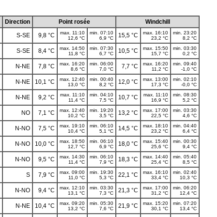
Direction
Point rosée
Windchill
max. 11:10
min. 07:10
max. 16:10
min. 23:20
S-SE
9,8 °C
15,5 °C
12,6 °C
6,9 °C
23,2 °C
8,2 °C
max. 14:50
min. 07:30
max. 15:50
min. 03:30
S-SE
8,4 °C
10,5 °C
11,8 °C
6,7 °C
15,7 °C
0,2 °C
max. 16:20
min. 06:00
max. 16:20
min. 09:40
N-NE
7,8 °C
7,7 °C
8,6 °C
7,0 °C
11,2 °C
-1,0 °C
max. 12:40
min. 00:40
max. 13:00
min. 02:10
N-NE
10,1 °C
12,0 °C
13,0 °C
8,2 °C
17,3 °C
-0,0 °C
max. 11:10
min. 04:10
max. 11:10
min. 08:30
N-NE
9,2 °C
10,7 °C
11,4 °C
7,5 °C
16,9 °C
5,2 °C
max. 12:40
min. 19:20
max. 17:00
min. 03:30
NO
7,1 °C
13,2 °C
10,2 °C
3,5 °C
22,5 °C
4,6 °C
max. 19:10
min. 06:10
max. 18:10
min. 04:40
N-NO
7,5 °C
14,5 °C
10,4 °C
5,1 °C
23,2 °C
6,4 °C
max. 18:50
min. 06:10
max. 15:40
min. 00:30
N-NO
10,0 °C
18,0 °C
12,7 °C
6,9 °C
25,6 °C
9,4 °C
max. 14:30
min. 06:10
max. 14:40
min. 05:40
N-NO
9,5 °C
18,3 °C
11,4 °C
7,9 °C
25,4 °C
8,5 °C
max. 09:00
min. 19:30
max. 16:10
min. 02:40
S
7,9 °C
22,1 °C
11,0 °C
5,3 °C
33,4 °C
10,3 °C
max. 12:10
min. 03:30
max. 17:00
min. 06:20
N-NO
9,4 °C
21,3 °C
13,1 °C
7,3 °C
31,2 °C
12,4 °C
max. 09:20
min. 05:30
max. 15:20
min. 07:20
N-NE
10,4 °C
21,9 °C
13,2 °C
7,6 °C
30,1 °C
13,4 °C