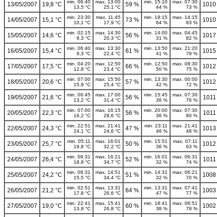
min. 06:40
max. 13:00
min. 15:10
max. 07:30
13/05/2007
19,8 °C
59 %
1010
13,5 °C
25,1 °C
44 %
73 %
min. 23:30
max. 11:45
min. 19:15
max. 14:15
14/05/2007
15,1 °C
73 %
1010
10,1 °C
17,9 °C
64 %
83 %
min. 02:15
max. 14:30
min. 14:00
max. 04:45
15/05/2007
14,6 °C
56 %
1017
9,3 °C
20,3 °C
31 %
82 %
min. 06:40
max. 13:30
min. 13:50
max. 21:20
16/05/2007
15,4 °C
61 %
1015
9,3 °C
22,4 °C
41 %
79 %
min. 04:20
max. 12:50
min. 12:50
max. 08:30
17/05/2007
17,5 °C
66 %
1012
12,8 °C
23,4 °C
50 %
75 %
min. 07:00
max. 15:50
min. 13:30
max. 00:00
18/05/2007
20,6 °C
57 %
1012
15,9 °C
25,4 °C
42 %
72 %
min. 06:45
max. 17:00
min. 15:45
max. 07:30
19/05/2007
21,6 °C
56 %
1011
13,2 °C
31,4 °C
36 %
76 %
min. 07:00
max. 16:15
min. 20:00
max. 07:30
20/05/2007
22,3 °C
56 %
1011
16,2 °C
28,6 °C
36 %
80 %
min. 22:51
max. 21:41
min. 23:11
max. 21:41
22/05/2007
24,3 °C
47 %
1013
24,1 °C
24,6 °C
46 %
48 %
min. 05:11
max. 16:01
min. 15:51
max. 07:11
23/05/2007
25,7 °C
50 %
1012
19,8 °C
32,2 °C
36 %
63 %
min. 06:31
max. 16:21
min. 16:01
max. 06:31
24/05/2007
26,4 °C
52 %
1011
18,8 °C
34,7 °C
32 %
74 %
min. 06:31
max. 14:51
min. 14:31
max. 06:21
25/05/2007
24,2 °C
51 %
1008
15,5 °C
34,4 °C
32 %
70 %
min. 02:51
max. 13:31
min. 13:31
max. 07:41
26/05/2007
21,2 °C
64 %
1003
17,8 °C
26,6 °C
47 %
77 %
min. 22:41
max. 15:41
min. 18:41
max. 06:51
27/05/2007
19,0 °C
60 %
1002
13,9 °C
26,8 °C
38 %
79 %