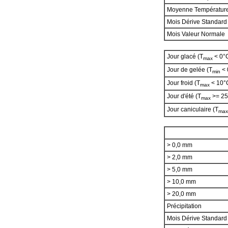
Moyenne Températur
Mois Dérive Standard
Mois Valeur Normale
Jour glacé (T
< 0°
max
Jour de gelée (T
< 
min
Jour froid (T
< 10°
max
Jour d'été (T
>= 25
max
Jour caniculaire (T
max
> 0,0 mm
> 2,0 mm
> 5,0 mm
> 10,0 mm
> 20,0 mm
Précipitation
Mois Dérive Standar