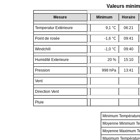
Valeurs mini
Mesure
Minimum
Horaire
Temperatur Extérieure
9,1 °C
06:21
Point de rosée
-1,6 °C
09:41
Windchill
-1,0 °C
09:40
Humidité Exterieure
20 %
15:10
Pression
998 hPa
13:41
Vent
Direction Vent
Pluie
Minimum Températur
Moyenne Minimum Te
Moyenne Maximum T
Maximum Températur