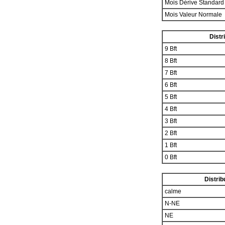
Mois Dérive Standar
Mois Valeur Normale
Distr
9 Bft
8 Bft
7 Bft
6 Bft
5 Bft
4 Bft
3 Bft
2 Bft
1 Bft
0 Bft
Distrib
calme
N-NE
NE