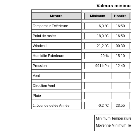
Valeurs minim
Mesure
Minimum
Horaire
Temperatur Extérieure
-6,0 °C
16:50
Point de rosée
-18,0 °C
16:50
Windchill
-21,2 °C
00:30
Humidité Exterieure
20 %
15:10
Pression
991 hPa
12:40
Vent
Direction Vent
Pluie
1. Jour de gelée Année
-0,2 °C
23:55
Minimum Températur
Moyenne Minimum Te