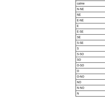
calme
N-NE
NE
E-NE
E
E-SE
SE
S-SE
S
S-SO
SO
O-SO
O
O-NO
NO
N-NO
N