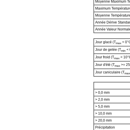
Moyenne Maximum T
Maximum Températur
Moyenne Températur
Année Dérive Standa
Année Valeur Norma
Jour glacé (T
< 0°
max
Jour de gelée (T
< 
min
Jour froid (T
< 10°
max
Jour d'été (T
>= 25
max
Jour caniculaire (T
max
> 0,0 mm
> 2,0 mm
> 5,0 mm
> 10,0 mm
> 20,0 mm
Précipitation