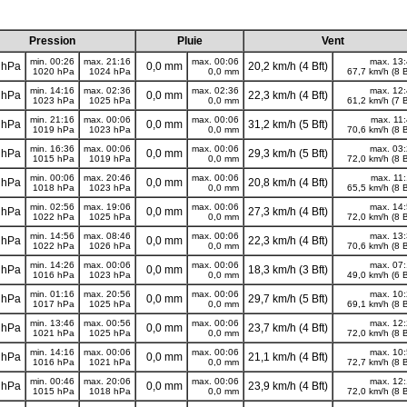
Pression
Pluie
Vent
min. 00:26
max. 21:16
max. 00:06
max. 13
 hPa
0,0 mm
20,2 km/h (4 Bft)
1020 hPa
1024 hPa
0,0 mm
67,7 km/h (8 B
min. 14:16
max. 02:36
max. 02:36
max. 12
 hPa
0,0 mm
22,3 km/h (4 Bft)
1023 hPa
1025 hPa
0,0 mm
61,2 km/h (7 B
min. 21:16
max. 00:06
max. 00:06
max. 11
 hPa
0,0 mm
31,2 km/h (5 Bft)
1019 hPa
1023 hPa
0,0 mm
70,6 km/h (8 B
min. 16:36
max. 00:06
max. 00:06
max. 03
 hPa
0,0 mm
29,3 km/h (5 Bft)
1015 hPa
1019 hPa
0,0 mm
72,0 km/h (8 B
min. 00:06
max. 20:46
max. 00:06
max. 11
 hPa
0,0 mm
20,8 km/h (4 Bft)
1018 hPa
1023 hPa
0,0 mm
65,5 km/h (8 B
min. 02:56
max. 19:06
max. 00:06
max. 14
 hPa
0,0 mm
27,3 km/h (4 Bft)
1022 hPa
1025 hPa
0,0 mm
72,0 km/h (8 B
min. 14:56
max. 08:46
max. 00:06
max. 13
 hPa
0,0 mm
22,3 km/h (4 Bft)
1022 hPa
1026 hPa
0,0 mm
70,6 km/h (8 B
min. 14:26
max. 00:06
max. 00:06
max. 07
 hPa
0,0 mm
18,3 km/h (3 Bft)
1016 hPa
1023 hPa
0,0 mm
49,0 km/h (6 B
min. 01:16
max. 20:56
max. 00:06
max. 10
 hPa
0,0 mm
29,7 km/h (5 Bft)
1017 hPa
1025 hPa
0,0 mm
69,1 km/h (8 B
min. 13:46
max. 00:56
max. 00:06
max. 12
 hPa
0,0 mm
23,7 km/h (4 Bft)
1021 hPa
1025 hPa
0,0 mm
72,0 km/h (8 B
min. 14:16
max. 00:06
max. 00:06
max. 10
 hPa
0,0 mm
21,1 km/h (4 Bft)
1016 hPa
1021 hPa
0,0 mm
72,7 km/h (8 B
min. 00:46
max. 20:06
max. 00:06
max. 12
 hPa
0,0 mm
23,9 km/h (4 Bft)
1015 hPa
1018 hPa
0,0 mm
72,0 km/h (8 B