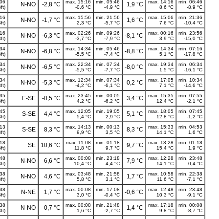
:06
max. 15:16
min. 05:46
max. 14:16
min. 06:46
N-NO
-2,8 °C
1,9 °C
ft)
-0,6 °C
-4,9 °C
8,6 °C
-8,9 °C
:16
max. 15:56
min. 21:56
max. 15:06
min. 21:36
N-NO
-1,7 °C
1,6 °C
ft)
2,3 °C
-5,7 °C
7,6 °C
-10,4 °C
:16
max. 02:26
min. 09:26
max. 00:16
min. 23:56
N-NO
-6,3 °C
-8,1 °C
ft)
-3,7 °C
-7,9 °C
3,9 °C
-15,0 °C
:34
max. 14:34
min. 05:46
max. 14:34
min. 07:16
N-NO
-6,8 °C
-8,8 °C
ft)
-5,5 °C
-7,4 °C
5,1 °C
-17,8 °C
:34
max. 22:34
min. 07:34
max. 19:34
min. 06:34
N-NO
-6,5 °C
-8,0 °C
ft)
-5,5 °C
-7,7 °C
1,5 °C
-16,1 °C
:34
max. 12:34
min. 07:34
max. 17:05
min. 10:34
N-NO
-5,3 °C
0,2 °C
ft)
-4,2 °C
-6,1 °C
7,1 °C
-14,6 °C
:35
max. 23:45
min. 00:05
max. 15:35
min. 07:55
E-SE
-0,5 °C
3,4 °C
ft)
4,2 °C
-6,2 °C
12,4 °C
-2,1 °C
:45
max. 12:05
min. 19:05
max. 18:05
min. 07:45
S-SE
4,4 °C
5,1 °C
ft)
5,4 °C
2,9 °C
12,8 °C
-1,2 °C
:13
max. 14:13
min. 00:13
max. 15:33
min. 04:53
S-SE
8,3 °C
8,3 °C
ft)
9,9 °C
3,5 °C
14,1 °C
1,6 °C
:18
max. 11:08
min. 01:18
max. 13:28
min. 01:18
SE
10,6 °C
9,7 °C
ft)
11,8 °C
9,7 °C
15,4 °C
1,9 °C
:48
max. 00:08
min. 23:18
max. 12:28
min. 23:48
N-NO
6,6 °C
7,9 °C
ft)
10,4 °C
4,4 °C
14,1 °C
0,4 °C
:38
max. 03:48
min. 21:58
max. 10:58
min. 22:38
N-NO
4,6 °C
1,7 °C
ft)
5,8 °C
3,1 °C
11,6 °C
-7,1 °C
:38
max. 00:08
min. 17:08
max. 12:48
min. 23:48
N-NE
1,7 °C
-0,6 °C
ft)
3,0 °C
-0,4 °C
10,3 °C
-9,1 °C
:38
max. 00:08
min. 21:48
max. 17:18
min. 00:08
N-NO
-0,7 °C
-1,4 °C
ft)
1,6 °C
-2,7 °C
9,8 °C
-8,7 °C