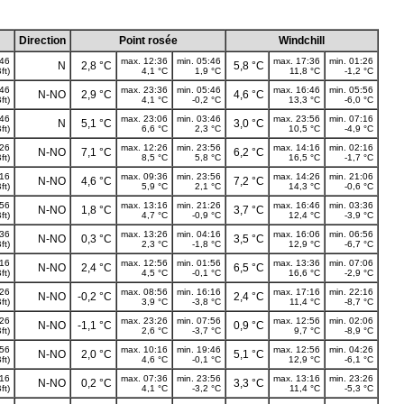
Direction
Point rosée
Windchill
:46
max. 12:36
min. 05:46
max. 17:36
min. 01:26
N
2,8 °C
5,8 °C
ft)
4,1 °C
1,9 °C
11,8 °C
-1,2 °C
:46
max. 23:36
min. 05:46
max. 16:46
min. 05:56
N-NO
2,9 °C
4,6 °C
ft)
4,1 °C
-0,2 °C
13,3 °C
-6,0 °C
:46
max. 23:06
min. 03:46
max. 23:56
min. 07:16
N
5,1 °C
3,0 °C
ft)
6,6 °C
2,3 °C
10,5 °C
-4,9 °C
:26
max. 12:26
min. 23:56
max. 14:16
min. 02:16
N-NO
7,1 °C
6,2 °C
ft)
8,5 °C
5,8 °C
16,5 °C
-1,7 °C
:16
max. 09:36
min. 23:56
max. 14:26
min. 21:06
N-NO
4,6 °C
7,2 °C
ft)
5,9 °C
2,1 °C
14,3 °C
-0,6 °C
:56
max. 13:16
min. 21:26
max. 16:46
min. 03:36
N-NO
1,8 °C
3,7 °C
ft)
4,7 °C
-0,9 °C
12,4 °C
-3,9 °C
:36
max. 13:26
min. 04:16
max. 16:06
min. 06:56
N-NO
0,3 °C
3,5 °C
ft)
2,3 °C
-1,8 °C
12,9 °C
-6,7 °C
:16
max. 12:56
min. 01:56
max. 13:36
min. 07:06
N-NO
2,4 °C
6,5 °C
ft)
4,5 °C
-0,1 °C
16,6 °C
-2,9 °C
:26
max. 08:56
min. 16:16
max. 17:16
min. 22:16
N-NO
-0,2 °C
2,4 °C
ft)
3,9 °C
-3,8 °C
11,4 °C
-8,7 °C
:26
max. 23:26
min. 07:56
max. 12:56
min. 02:06
N-NO
-1,1 °C
0,9 °C
ft)
2,6 °C
-3,7 °C
9,7 °C
-8,9 °C
:56
max. 10:16
min. 19:46
max. 12:56
min. 04:26
N-NO
2,0 °C
5,1 °C
ft)
4,6 °C
-0,1 °C
12,9 °C
-6,1 °C
:16
max. 07:36
min. 23:56
max. 13:16
min. 23:26
N-NO
0,2 °C
3,3 °C
ft)
4,1 °C
-3,2 °C
11,4 °C
-5,3 °C