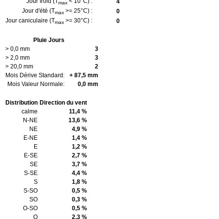
Jour froid (T
< 10°C) :
4
max
Jour d'été (T
>= 25°C) :
0
max
Jour caniculaire (T
>= 30°C) :
0
max
Pluie Jours
> 0,0 mm
3
> 2,0 mm
3
> 20,0 mm
2
Mois Dérive Standard:
+ 87,5 mm
Mois Valeur Normale:
0,0 mm
Distribution
Direction du vent
calme
11,4 %
N-NE
13,6 %
NE
4,9 %
E-NE
1,4 %
E
1,2 %
E-SE
2,7 %
SE
3,7 %
S-SE
4,4 %
S
1,8 %
S-SO
0,5 %
SO
0,3 %
O-SO
0,5 %
O
2,3 %