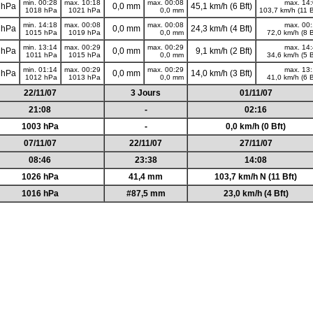
min. 00:28
max. 10:18
max. 00:08
max. 14
 hPa
0,0 mm
45,1 km/h (6 Bft)
1018 hPa
1021 hPa
0,0 mm
103,7 km/h (11 B
min. 14:18
max. 00:08
max. 00:08
max. 00
 hPa
0,0 mm
24,3 km/h (4 Bft)
1015 hPa
1019 hPa
0,0 mm
72,0 km/h (8 B
min. 13:14
max. 00:29
max. 00:29
max. 14
 hPa
0,0 mm
9,1 km/h (2 Bft)
1011 hPa
1015 hPa
0,0 mm
34,6 km/h (5 B
min. 01:14
max. 00:29
max. 00:29
max. 13
 hPa
0,0 mm
14,0 km/h (3 Bft)
1012 hPa
1013 hPa
0,0 mm
41,0 km/h (6 B
22/11/07
3 Jours
01/11/07
21:08
-
02:16
1003 hPa
-
0,0 km/h (0 Bft)
07/11/07
22/11/07
27/11/07
08:46
23:38
14:08
1026 hPa
41,4 mm
103,7 km/h N (11 Bft)
1016 hPa
#87,5 mm
23,0 km/h (4 Bft)