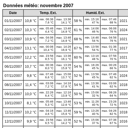
Données météo: novembre 2007
Date
Temp. Ext.
Humid. Ext.
min. 06:36
max. 13:36
min. 15:16
max. 07:46
01/11/2007
10,8 °C
58 %
1021
7,6 °C
14,1 °C
47 %
68 %
min. 05:46
max. 13:46
min. 14:06
max. 06:06
02/11/2007
10,3 °C
61 %
1024
4,4 °C
14,9 °C
46 %
76 %
min. 04:06
max. 13:46
min. 14:46
max. 04:56
03/11/2007
10,9 °C
68 %
1021
7,2 °C
14,9 °C
54 %
76 %
min. 00:06
max. 14:26
min. 13:56
max. 01:36
04/11/2007
13,1 °C
67 %
1017
10,4 °C
16,9 °C
54 %
77 %
min. 23:56
max. 13:36
min. 13:16
max. 07:56
05/11/2007
12,2 °C
60 %
1021
8,5 °C
16,1 °C
48 %
70 %
min. 00:36
max. 13:26
min. 16:26
max. 00:26
06/11/2007
10,7 °C
54 %
1023
8,0 °C
15,8 °C
45 %
66 %
min. 07:46
max. 15:06
min. 13:56
max. 07:46
07/11/2007
9,8 °C
52 %
1024
6,6 °C
13,7 °C
45 %
62 %
min. 03:06
max. 14:16
min. 13:36
max. 03:06
08/11/2007
11,4 °C
54 %
1018
7,2 °C
17,6 °C
41 %
62 %
min. 22:26
max. 12:16
min. 15:06
max. 08:26
09/11/2007
10,0 °C
50 %
1020
6,4 °C
13,9 °C
32 %
64 %
min. 05:46
max. 13:46
min. 11:26
max. 23:26
10/11/2007
8,1 °C
53 %
1023
5,3 °C
12,6 °C
40 %
72 %
min. 04:16
max. 13:46
min. 13:26
max. 04:26
11/11/2007
10,2 °C
59 %
1018
4,6 °C
15,6 °C
40 %
82 %
min. 23:56
max. 13:36
min. 15:06
max. 07:36
12/11/2007
9,9 °C
52 %
1016
6,5 °C
14,2 °C
37 %
67 %