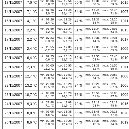
min. 06:36
max. 12:56
min. 12:36
max. 08:36
13/11/2007
7,0 °C
50 %
1015
3,8 °C
11,8 °C
38 %
59 %
min. 07:36
max. 12:46
min. 12:46
max. 08:46
14/11/2007
7,1 °C
54 %
1007
3,0 °C
12,4 °C
39 %
71 %
min. 07:26
max. 13:26
min. 13:36
max. 02:26
15/11/2007
4,1 °C
47 %
1011
2,4 °C
6,3 °C
38 %
55 %
min. 06:56
max. 12:34
min. 12:34
max. 04:06
16/11/2007
2,2 °C
51 %
1015
1,2 °C
5,9 °C
43 %
54 %
min. 07:34
max. 13:34
min. 12:34
max. 22:34
17/11/2007
2,2 °C
53 %
1017
0,3 °C
5,1 °C
44 %
60 %
min. 23:55
max. 17:05
min. 17:05
max. 08:34
18/11/2007
2,4 °C
57 %
1009
-0,2 °C
7,2 °C
43 %
65 %
min. 07:25
max. 15:15
min. 12:55
max. 07:45
19/11/2007
6,4 °C
62 %
1010
-0,6 °C
12,7 °C
53 %
71 %
min. 00:05
max. 15:55
min. 23:33
max. 01:55
20/11/2007
12,3 °C
59 %
1011
11,2 °C
13,9 °C
52 %
65 %
min. 01:53
max. 12:53
min. 00:13
max. 20:58
21/11/2007
12,7 °C
75 %
1008
10,8 °C
14,4 °C
54 %
82 %
min. 22:08
max. 13:28
min. 12:28
max. 06:58
22/11/2007
13,2 °C
84 %
1005
12,5 °C
15,4 °C
78 %
87 %
min. 08:08
max. 13:28
min. 13:58
max. 00:08
23/11/2007
10,7 °C
76 %
1009
8,1 °C
14,3 °C
61 %
87 %
min. 22:48
max. 11:08
min. 12:18
max. 03:18
24/11/2007
9,3 °C
73 %
1015
7,1 °C
11,9 °C
63 %
78 %
min. 07:08
max. 13:38
min. 13:48
max. 06:18
25/11/2007
8,0 °C
65 %
1020
5,6 °C
12,1 °C
48 %
77 %
min. 02:18
max. 13:28
min. 13:38
max. 00:08
26/11/2007
8,6 °C
53 %
1019
5,8 °C
12,4 °C
42 %
74 %