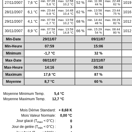
min. 07:28
max. 12:58
min. 11:38
max. 22:48
27/11/2007
7,6 °C
52 %
1019
5,6 °C
10,2 °C
44 %
62 %
min. 23:44
max. 14:48
min. 13:58
max. 23:44
28/11/2007
6,1 °C
62 %
1016
0,9 °C
10,4 °C
52 %
75 %
min. 07:59
max. 13:59
min. 14:44
max. 09:29
29/11/2007
4,1 °C
68 %
1012
-1,7 °C
10,2 °C
48 %
82 %
min. 07:59
max. 13:59
min. 15:29
max. 08:44
30/11/2007
8,9 °C
66 %
1012
2,4 °C
14,8 °C
54 %
80 %
Min-Date
29/11/07
09/11/07
Min-Heure
07:59
15:06
Minimum
-1,7 °C
32 %
Max-Date
08/11/07
22/11/07
Max-Heure
14:16
06:58
Maximum
17,6 °C
87 %
Moyenne
8,7 °C
60 %
Moyenne Minimum Temp.
5,4 °C
Moyenne Maximum Temp.
12,7 °C
Mois Dérive Standard:
+ 8,68 K
Mois Valeur Normale:
0,00 °C
Jour glacé (T
< 0°C) :
0
max
Jour de gelée (T
< 0°C) :
3
min