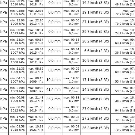
min. 23:26
max. 00:06
max. 00:06
max. 16
 hPa
0,0 mm
16,2 km/h (3 Bft)
1010 hPa
1018 hPa
0,0 mm
49,7 km/h (6 B
min. 04:56
max. 22:36
max. 00:06
max. 12
 hPa
0,0 mm
19,1 km/h (3 Bft)
1005 hPa
1011 hPa
0,0 mm
72,7 km/h (8 B
min. 12:06
max. 22:26
max. 00:06
max. 13
 hPa
0,0 mm
37,1 km/h (5 Bft)
1009 hPa
1013 hPa
0,0 mm
79,9 km/h (9 B
min. 00:06
max. 18:34
max. 00:06
max. 13
 hPa
0,0 mm
29,7 km/h (5 Bft)
1013 hPa
1019 hPa
0,0 mm
74,9 km/h (9 B
min. 23:34
max. 00:34
max. 00:34
max. 09
 hPa
0,0 mm
28,2 km/h (4 Bft)
1015 hPa
1019 hPa
0,0 mm
63,4 km/h (8 B
min. 17:05
max. 00:34
max. 00:34
max. 10
 hPa
0,0 mm
6,6 km/h (2 Bft)
1007 hPa
1015 hPa
0,0 mm
36,7 km/h (5 B
min. 00:05
max. 10:35
max. 00:05
max. 17
 hPa
0,0 mm
10,9 km/h (2 Bft)
1008 hPa
1012 hPa
0,0 mm
46,8 km/h (6 B
min. 21:33
max. 08:35
max. 00:05
max. 07
 hPa
0,0 mm
27,7 km/h (4 Bft)
1009 hPa
1013 hPa
0,0 mm
69,8 km/h (8 B
min. 04:13
max. 00:13
max. 19:48
max. 14
 hPa
10,4 mm
17,1 km/h (3 Bft)
1007 hPa
1009 hPa
1,0 mm
55,4 km/h (7 B
min. 21:08
max. 00:08
max. 23:38
max. 01
 hPa
41,4 mm
14,3 km/h (3 Bft)
1003 hPa
1007 hPa
2,6 mm
53,3 km/h (7 B
min. 00:08
max. 21:48
max. 00:38
max. 16
 hPa
35,7 mm
10,5 km/h (2 Bft)
1005 hPa
1013 hPa
6,7 mm
38,2 km/h (5 B
min. 00:28
max. 21:58
max. 00:08
max. 11
 hPa
0,0 mm
27,0 km/h (4 Bft)
1012 hPa
1019 hPa
0,0 mm
64,8 km/h (8 B
min. 17:28
max. 07:38
max. 00:08
max. 14
 hPa
0,0 mm
27,2 km/h (4 Bft)
1018 hPa
1021 hPa
0,0 mm
72,0 km/h (8 B
min. 03:58
max. 10:38
max. 00:08
max. 04
 hPa
0,0 mm
36,3 km/h (5 Bft)
1018 hPa
1021 hPa
0,0 mm
79,9 km/h (9 B