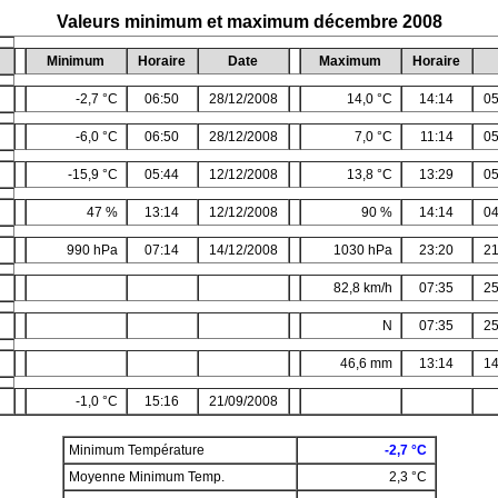
Valeurs minimum et maximum décembre 2008
Minimum
Horaire
Date
Maximum
Horaire
-2,7 °C
06:50
28/12/2008
14,0 °C
14:14
05
-6,0 °C
06:50
28/12/2008
7,0 °C
11:14
05
-15,9 °C
05:44
12/12/2008
13,8 °C
13:29
05
47 %
13:14
12/12/2008
90 %
14:14
04
990 hPa
07:14
14/12/2008
1030 hPa
23:20
21
82,8 km/h
07:35
25
N
07:35
25
46,6 mm
13:14
14
-1,0 °C
15:16
21/09/2008
Minimum Température
-2,7 °C
Moyenne Minimum Temp.
2,3 °C