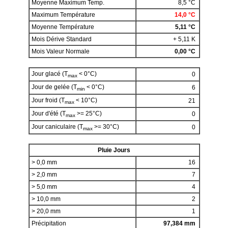
Moyenne Maximum Temp.
8,5 °C
Maximum Température
14,0 °C
Moyenne Température
5,11 °C
Mois Dérive Standard
+ 5,11 K
Mois Valeur Normale
0,00 °C
Jour glacé (T
< 0°C)
0
max
Jour de gelée (T
< 0°C)
6
min
Jour froid (T
< 10°C)
21
max
Jour d'été (T
>= 25°C)
0
max
Jour caniculaire (T
>= 30°C)
0
max
Pluie Jours
> 0,0 mm
16
> 2,0 mm
7
> 5,0 mm
4
> 10,0 mm
2
> 20,0 mm
1
Précipitation
97,384 mm