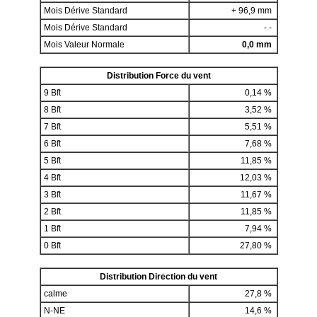
Mois Dérive Standard
+ 96,9 mm
Mois Dérive Standard
- -
Mois Valeur Normale
0,0 mm
Distribution Force du vent
9 Bft
0,14 %
8 Bft
3,52 %
7 Bft
5,51 %
6 Bft
7,68 %
5 Bft
11,85 %
4 Bft
12,03 %
3 Bft
11,67 %
2 Bft
11,85 %
1 Bft
7,94 %
0 Bft
27,80 %
Distribution Direction du vent
calme
27,8 %
N-NE
14,6 %