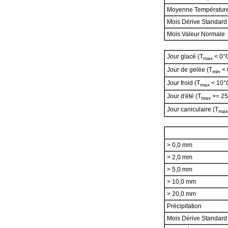
Moyenne Températur
Mois Dérive Standard
Mois Valeur Normale
Jour glacé (T
< 0°
max
Jour de gelée (T
< 
min
Jour froid (T
< 10°
max
Jour d'été (T
>= 25
max
Jour caniculaire (T
max
> 0,0 mm
> 2,0 mm
> 5,0 mm
> 10,0 mm
> 20,0 mm
Précipitation
Mois Dérive Standar