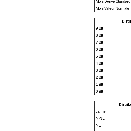
Mois Dérive Standar
Mois Valeur Normale
Distr
9 Bft
8 Bft
7 Bft
6 Bft
5 Bft
4 Bft
3 Bft
2 Bft
1 Bft
0 Bft
Distrib
calme
N-NE
NE