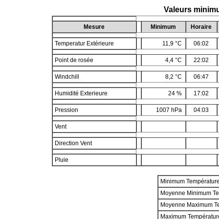
Valeurs minimu
Mesure
Minimum
Horaire
Temperatur Extérieure
11,9 °C
06:02
Point de rosée
4,4 °C
22:02
Windchill
8,2 °C
06:47
Humidité Exterieure
24 %
17:02
Pression
1007 hPa
04:03
Vent
Direction Vent
Pluie
Minimum Températur
Moyenne Minimum Te
Moyenne Maximum T
Maximum Températur