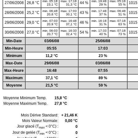
min. 05:18
max. 17:18
min. 19:48
max. 05:18
27/06/2008
26,8 °C
44 %
1015
23,1 °C
31,3 °C
29 %
55 %
min. 06:48
max. 17:03
min. 17:48
max. 06:48
28/06/2008
25,2 °C
43 %
1015
20,8 °C
30,1 °C
37 %
51 %
min. 07:03
max. 16:48
min. 16:18
max. 07:18
29/06/2008
29,0 °C
46 %
1015
20,9 °C
37,1 °C
31 %
63 %
min. 06:03
max. 16:33
min. 17:33
max. 07:18
30/06/2008
27,0 °C
54 %
1015
20,7 °C
32,4 °C
40 %
73 %
Min-Date
03/06/08
25/06/08
Min-Heure
05:55
17:03
Minimum
11,2 °C
23 %
Max-Date
29/06/08
03/06/08
Max-Heure
16:48
07:55
Maximum
37,1 °C
89 %
Moyenne
21,5 °C
59 %
Moyenne Minimum Temp.
15,8 °C
Moyenne Maximum Temp.
27,8 °C
Mois Dérive Standard:
+ 21,46 K
Mois Valeur Normale:
0,00 °C
Jour glacé (T
< 0°C) :
0
max
Jour de gelée (T
< 0°C) :
0
min