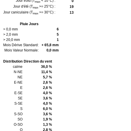
Jour froid (T
< 10°C) :
0
max
Jour d'été (T
>= 25°C) :
19
max
Jour caniculaire (T
>= 30°C) :
13
max
Pluie Jours
> 0,0 mm
6
> 2,0 mm
5
> 20,0 mm
1
Mois Dérive Standard:
+ 65,8 mm
Mois Valeur Normale:
0,0 mm
Distribution
Direction du vent
calme
36,0 %
N-NE
11,4 %
NE
5,7 %
E-NE
2,6 %
E
2,6 %
E-SE
4,0 %
SE
3,6 %
S-SE
4,0 %
S
6,0 %
S-SO
3,6 %
SO
1,9 %
O-SO
1,3 %
O
2,8 %