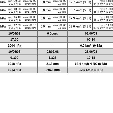
min. 00:03
max. 02:03
max. 00:03
max. 14:18
 hPa
0,0 mm
19,7 km/h (3 Bft)
1014 hPa
1016 hPa
0,0 mm
64,8 km/h (8 Bft)
min. 18:33
max. 08:03
max. 00:03
max. 10:18
 hPa
0,0 mm
33,7 km/h (5 Bft)
1014 hPa
1017 hPa
0,0 mm
68,4 km/h (8 Bft)
min. 16:48
max. 00:03
max. 00:03
max. 01:33
 hPa
0,0 mm
17,3 km/h (3 Bft)
1013 hPa
1016 hPa
0,0 mm
46,1 km/h (6 Bft)
min. 17:33
max. 09:18
max. 00:03
max. 14:03
 hPa
0,0 mm
13,6 km/h (3 Bft)
1013 hPa
1016 hPa
0,0 mm
57,6 km/h (7 Bft)
16/06/08
6 Jours
01/06/08
17:00
-
00:10
1004 hPa
-
0,0 km/h (0 Bft)
10/06/08
02/06/08
28/06/08
01:00
11:25
10:18
1018 hPa
21,8 mm
68,4 km/h N-NO (8 Bft)
1013 hPa
#65,8 mm
12,9 km/h (3 Bft)