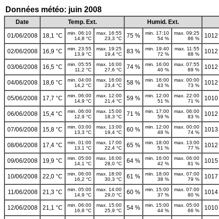
Données météo: juin 2008
Date
Temp. Ext.
Humid. Ext.
min. 06:10
max. 16:55
min. 17:10
max. 09:25
01/06/2008
18,1 °C
75 %
1012
14,8 °C
23,3 °C
54 %
86 %
min. 23:55
max. 19:25
min. 19:40
max. 11:55
02/06/2008
16,9 °C
83 %
1012
13,9 °C
19,4 °C
72 %
88 %
min. 05:55
max. 16:00
min. 16:00
max. 07:55
03/06/2008
16,5 °C
74 %
1012
11,2 °C
27,6 °C
40 %
89 %
min. 04:00
max. 16:00
min. 16:00
max. 00:00
04/06/2008
18,6 °C
58 %
1012
14,2 °C
23,4 °C
43 %
73 %
min. 06:00
max. 12:00
min. 12:00
max. 22:00
05/06/2008
17,7 °C
59 %
1010
14,9 °C
21,4 °C
51 %
71 %
min. 06:00
max. 15:00
min. 17:00
max. 06:00
06/06/2008
15,4 °C
71 %
1012
12,9 °C
18,3 °C
59 %
83 %
min. 03:00
max. 13:00
min. 12:00
max. 00:00
07/06/2008
15,8 °C
60 %
1013
13,3 °C
19,4 °C
48 %
74 %
min. 01:00
max. 17:00
min. 18:00
max. 13:00
08/06/2008
17,4 °C
65 %
1012
13,1 °C
22,4 °C
51 %
77 %
min. 05:00
max. 16:00
min. 16:00
max. 06:00
09/06/2008
19,9 °C
64 %
1015
14,1 °C
28,0 °C
42 %
81 %
min. 06:00
max. 18:00
min. 18:00
max. 07:00
10/06/2008
22,0 °C
61 %
1017
16,2 °C
30,3 °C
38 %
79 %
min. 05:00
max. 14:00
min. 15:00
max. 07:00
11/06/2008
21,3 °C
60 %
1014
14,9 °C
29,0 °C
37 %
80 %
min. 06:00
max. 15:00
min. 15:00
max. 05:00
12/06/2008
21,1 °C
54 %
1010
16,8 °C
25,9 °C
44 %
66 %