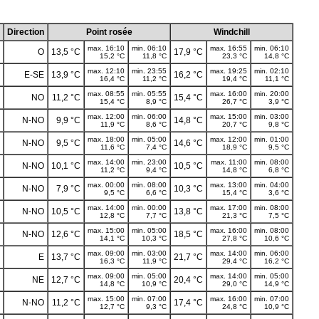
Direction
Point rosée
Windchill
max. 16:10
min. 06:10
max. 16:55
min. 06:10
O
13,5 °C
17,9 °C
15,2 °C
11,8 °C
23,3 °C
14,8 °C
max. 12:10
min. 23:55
max. 19:25
min. 02:10
E-SE
13,9 °C
16,2 °C
16,4 °C
11,2 °C
19,4 °C
11,1 °C
max. 08:55
min. 05:55
max. 16:00
min. 20:00
NO
11,2 °C
15,4 °C
15,4 °C
8,9 °C
26,7 °C
3,9 °C
max. 12:00
min. 06:00
max. 15:00
min. 03:00
N-NO
9,9 °C
14,8 °C
11,9 °C
8,6 °C
20,7 °C
9,8 °C
max. 18:00
min. 05:00
max. 12:00
min. 01:00
N-NO
9,5 °C
14,6 °C
11,6 °C
7,4 °C
18,9 °C
9,5 °C
max. 14:00
min. 23:00
max. 11:00
min. 08:00
N-NO
10,1 °C
10,5 °C
11,2 °C
9,4 °C
14,8 °C
6,8 °C
max. 00:00
min. 08:00
max. 13:00
min. 04:00
N-NO
7,9 °C
10,3 °C
9,5 °C
6,6 °C
15,4 °C
3,6 °C
max. 14:00
min. 00:00
max. 17:00
min. 08:00
N-NO
10,5 °C
13,8 °C
12,8 °C
7,7 °C
21,3 °C
7,5 °C
max. 15:00
min. 05:00
max. 16:00
min. 08:00
N-NO
12,6 °C
18,5 °C
14,1 °C
10,3 °C
27,8 °C
10,6 °C
max. 09:00
min. 03:00
max. 14:00
min. 06:00
E
13,7 °C
21,7 °C
16,3 °C
11,9 °C
29,4 °C
16,2 °C
max. 09:00
min. 05:00
max. 14:00
min. 05:00
NE
12,7 °C
20,4 °C
14,8 °C
10,9 °C
29,0 °C
14,9 °C
max. 15:00
min. 07:00
max. 16:00
min. 07:00
N-NO
11,2 °C
17,4 °C
12,7 °C
9,3 °C
24,8 °C
10,9 °C