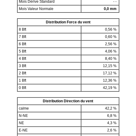
Mois Dérive Standard
- -
Mois Valeur Normale
0,0 mm
Distribution Force du vent
8 Bft
0,56 %
7 Bft
0,60 %
6 Bft
2,56 %
5 Bft
4,06 %
4 Bft
8,40 %
3 Bft
12,15 %
2 Bft
17,12 %
1 Bft
12,36 %
0 Bft
42,19 %
Distribution Direction du vent
calme
42,2 %
N-NE
6,8 %
NE
4,3 %
E-NE
2,6 %