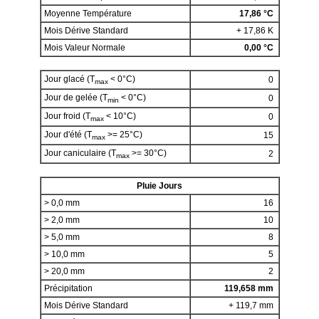
Moyenne Température
17,86 °C
Mois Dérive Standard
+ 17,86 K
Mois Valeur Normale
0,00 °C
Jour glacé (T
< 0°C)
0
max
Jour de gelée (T
< 0°C)
0
min
Jour froid (T
< 10°C)
0
max
Jour d'été (T
>= 25°C)
15
max
Jour caniculaire (T
>= 30°C)
2
max
Pluie Jours
> 0,0 mm
16
> 2,0 mm
10
> 5,0 mm
8
> 10,0 mm
5
> 20,0 mm
2
Précipitation
119,658 mm
Mois Dérive Standard
+ 119,7 mm