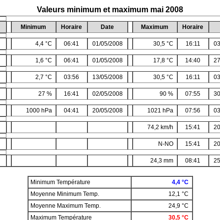
Valeurs minimum et maximum mai 2008
Minimum
Horaire
Date
Maximum
Horaire
4,4 °C
06:41
01/05/2008
30,5 °C
16:11
03
1,6 °C
06:41
01/05/2008
17,8 °C
14:40
27
2,7 °C
03:56
13/05/2008
30,5 °C
16:11
03
27 %
16:41
02/05/2008
90 %
07:55
30
1000 hPa
04:41
20/05/2008
1021 hPa
07:56
03
74,2 km/h
15:41
20
N-NO
15:41
20
24,3 mm
08:41
25
Minimum Température
4,4 °C
Moyenne Minimum Temp.
12,1 °C
Moyenne Maximum Temp.
24,9 °C
Maximum Température
30,5 °C