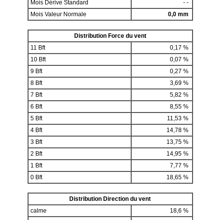
Mois Dérive Standard
- -
Mois Valeur Normale
0,0 mm
Distribution Force du vent
11 Bft
0,17 %
10 Bft
0,07 %
9 Bft
0,27 %
8 Bft
3,69 %
7 Bft
5,82 %
6 Bft
8,55 %
5 Bft
11,53 %
4 Bft
14,78 %
3 Bft
13,75 %
2 Bft
14,95 %
1 Bft
7,77 %
0 Bft
18,65 %
Distribution Direction du vent
calme
18,6 %