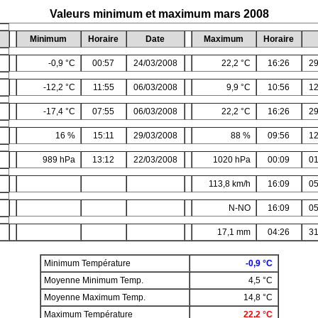
Valeurs minimum et maximum mars 2008
Minimum
Horaire
Date
Maximum
Horaire
-0,9 °C
00:57
24/03/2008
22,2 °C
16:26
29
-12,2 °C
11:55
06/03/2008
9,9 °C
10:56
12
-17,4 °C
07:55
06/03/2008
22,2 °C
16:26
29
16 %
15:11
29/03/2008
88 %
09:56
12
989 hPa
13:12
22/03/2008
1020 hPa
00:09
01
113,8 km/h
16:09
05
N-NO
16:09
05
17,1 mm
04:26
31
Minimum Température
-0,9 °C
Moyenne Minimum Temp.
4,5 °C
Moyenne Maximum Temp.
14,8 °C
Maximum Température
22,2 °C