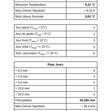
Moyenne Température
9,32 °C
Mois Dérive Standard
+ 9,32 K
Mois Valeur Normale
0,00 °C
Jour glacé (T
< 0°C)
0
max
Jour de gelée (T
< 0°C)
2
min
Jour froid (T
< 10°C)
5
max
Jour d'été (T
>= 25°C)
0
max
Jour caniculaire (T
>= 30°C)
0
max
Pluie Jours
> 0,0 mm
9
> 2,0 mm
4
> 5,0 mm
2
> 10,0 mm
2
> 20,0 mm
0
Précipitation
39,368 mm
Mois Dérive Standard
+ 39,4 mm