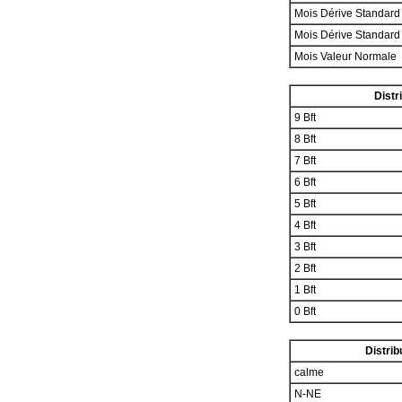
Mois Dérive Standar
Mois Dérive Standar
Mois Valeur Normale
Distr
9 Bft
8 Bft
7 Bft
6 Bft
5 Bft
4 Bft
3 Bft
2 Bft
1 Bft
0 Bft
Distrib
calme
N-NE