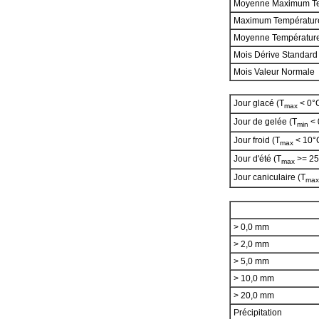
Moyenne Maximum T
Maximum Températur
Moyenne Températur
Mois Dérive Standard
Mois Valeur Normale
Jour glacé (T
< 0°
max
Jour de gelée (T
< 
min
Jour froid (T
< 10°
max
Jour d'été (T
>= 25
max
Jour caniculaire (T
max
> 0,0 mm
> 2,0 mm
> 5,0 mm
> 10,0 mm
> 20,0 mm
Précipitation