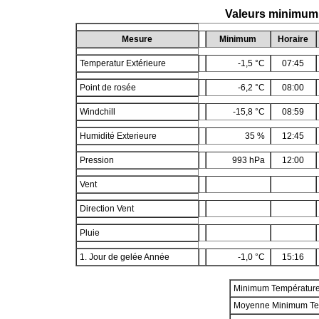
Valeurs minimum
Mesure
Minimum
Horaire
Temperatur Extérieure
-1,5 °C
07:45
Point de rosée
-6,2 °C
08:00
Windchill
-15,8 °C
08:59
Humidité Exterieure
35 %
12:45
Pression
993 hPa
12:00
Vent
Direction Vent
Pluie
1. Jour de gelée Année
-1,0 °C
15:16
Minimum Températur
Moyenne Minimum Te