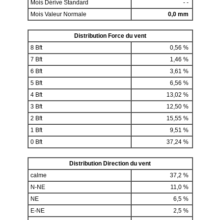
Mois Dérive Standard
- -
Mois Valeur Normale
0,0 mm
Distribution Force du vent
8 Bft
0,56 %
7 Bft
1,46 %
6 Bft
3,61 %
5 Bft
6,56 %
4 Bft
13,02 %
3 Bft
12,50 %
2 Bft
15,55 %
1 Bft
9,51 %
0 Bft
37,24 %
Distribution Direction du vent
calme
37,2 %
N-NE
11,0 %
NE
6,5 %
E-NE
2,5 %