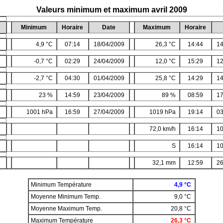
Valeurs minimum et maximum avril 2009
Minimum
Horaire
Date
Maximum
Horaire
4,9 °C
07:14
18/04/2009
26,3 °C
14:44
14
-0,7 °C
02:29
24/04/2009
12,0 °C
15:29
12
-2,7 °C
04:30
01/04/2009
25,8 °C
14:29
14
23 %
14:59
23/04/2009
89 %
08:59
17
1001 hPa
16:59
27/04/2009
1019 hPa
19:14
03
72,0 km/h
16:14
10
S
16:14
10
32,1 mm
12:59
26
Minimum Température
4,9 °C
Moyenne Minimum Temp.
9,0 °C
Moyenne Maximum Temp.
20,8 °C
Maximum Température
26,3 °C