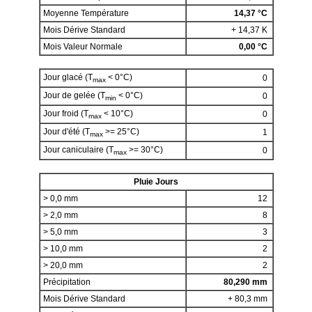
Moyenne Température
14,37 °C
Mois Dérive Standard
+ 14,37 K
Mois Valeur Normale
0,00 °C
Jour glacé (T
< 0°C)
0
max
Jour de gelée (T
< 0°C)
0
min
Jour froid (T
< 10°C)
0
max
Jour d'été (T
>= 25°C)
1
max
Jour caniculaire (T
>= 30°C)
0
max
Pluie Jours
> 0,0 mm
12
> 2,0 mm
8
> 5,0 mm
3
> 10,0 mm
2
> 20,0 mm
2
Précipitation
80,290 mm
Mois Dérive Standard
+ 80,3 mm