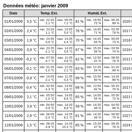
Données météo: janvier 2009
Date
Temp. Ext.
Humid. Ext.
min. 22:20
max. 06:35
min. 16:50
max. 06:35
01/01/2009
5,5 °C
81 %
1020
2,1 °C
7,2 °C
72 %
89 %
min. 23:20
max. 13:05
min. 14:05
max. 02:35
02/01/2009
2,4 °C
76 %
1017
1,1 °C
5,0 °C
71 %
79 %
min. 23:50
max. 13:35
min. 14:20
max. 00:05
03/01/2009
1,9 °C
70 %
1016
0,6 °C
4,4 °C
63 %
73 %
min. 23:35
max. 14:20
min. 15:20
max. 03:50
04/01/2009
0,9 °C
67 %
1016
-1,1 °C
3,8 °C
56 %
74 %
min. 07:50
max. 11:35
min. 12:50
max. 08:50
05/01/2009
-0,2 °C
62 %
1012
-4,7 °C
3,6 °C
41 %
76 %
min. 01:20
max. 12:20
min. 12:20
max. 01:20
06/01/2009
-0,1 °C
63 %
1010
-1,0 °C
2,1 °C
54 %
69 %
min. 14:05
max. 11:35
min. 10:50
max. 14:20
07/01/2009
-0,9 °C
69 %
1010
-2,1 °C
0,4 °C
60 %
86 %
min. 02:50
max. 13:50
min. 13:50
max. 00:20
08/01/2009
-0,4 °C
68 %
1017
-1,3 °C
1,6 °C
62 %
70 %
min. 05:50
max. 14:05
min. 14:05
max. 05:50
09/01/2009
2,1 °C
65 %
1021
-1,0 °C
6,8 °C
55 %
72 %
min. 04:50
max. 14:20
min. 14:35
max. 04:50
10/01/2009
3,9 °C
59 %
1022
0,9 °C
8,9 °C
46 %
68 %
min. 06:05
max. 14:35
min. 14:20
max. 06:50
11/01/2009
2,9 °C
61 %
1027
-2,0 °C
8,2 °C
46 %
75 %
min. 08:20
max. 14:35
min. 15:20
max. 09:35
12/01/2009
1,5 °C
65 %
1024
-3,9 °C
10,3 °C
47 %
76 %