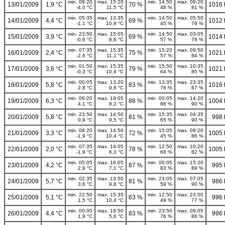
min. 08:20
max. 15:20
min. 14:50
max. 09:20
13/01/2009
1,9 °C
70 %
1016
-4,0 °C
11,5 °C
48 %
81 %
min. 05:35
max. 13:35
min. 14:50
max. 05:50
14/01/2009
4,4 °C
69 %
1012
-1,1 °C
10,9 °C
45 %
79 %
min. 23:50
max. 15:05
min. 14:50
max. 03:05
15/01/2009
3,9 °C
69 %
1014
-0,6 °C
8,6 °C
57 %
78 %
min. 07:35
max. 15:35
min. 15:20
max. 09:50
16/01/2009
2,4 °C
75 %
1021
-2,6 °C
11,1 °C
57 %
84 %
min. 01:50
max. 15:35
min. 15:50
max. 10:35
17/01/2009
3,6 °C
79 %
1021
-0,3 °C
10,9 °C
64 %
85 %
min. 00:05
max. 13:20
min. 13:35
max. 23:35
18/01/2009
5,8 °C
83 %
1016
2,8 °C
9,6 °C
76 %
87 %
min. 06:20
max. 19:05
min. 00:05
max. 14:20
19/01/2009
6,3 °C
88 %
1004
4,1 °C
8,2 °C
86 %
90 %
min. 23:50
max. 14:50
min. 15:35
max. 04:35
20/01/2009
5,8 °C
81 %
998
0,9 °C
9,5 °C
65 %
90 %
min. 08:20
max. 14:50
min. 15:05
max. 09:20
21/01/2009
3,3 °C
72 %
1005
-1,9 °C
10,4 °C
45 %
86 %
min. 07:35
max. 14:05
min. 12:50
max. 10:20
22/01/2009
2,0 °C
78 %
1005
-1,9 °C
6,3 °C
68 %
82 %
min. 05:05
max. 16:05
min. 00:05
max. 15:20
23/01/2009
4,2 °C
87 %
995
2,9 °C
7,1 °C
83 %
89 %
min. 02:35
max. 13:50
min. 23:05
max. 07:05
24/01/2009
5,7 °C
81 %
986
3,6 °C
9,8 °C
59 %
90 %
min. 22:50
max. 15:35
min. 12:50
max. 23:50
25/01/2009
5,1 °C
63 %
996
1,5 °C
10,4 °C
49 %
77 %
min. 00:05
max. 19:50
min. 23:50
max. 09:05
26/01/2009
4,4 °C
83 %
996
1,9 °C
5,6 °C
76 %
86 %