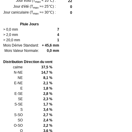
Jour froid (T
< 10°C) :
22
max
Jour d'été (T
>= 25°C) :
0
max
Jour caniculaire (T
>= 30°C) :
0
max
Pluie Jours
> 0,0 mm
7
> 2,0 mm
4
> 20,0 mm
1
Mois Dérive Standard:
+ 45,6 mm
Mois Valeur Normale:
0,0 mm
Distribution
Direction du vent
calme
37,5 %
N-NE
14,7 %
NE
8,1 %
E-NE
2,1 %
E
1,8 %
E-SE
2,8 %
SE
2,3 %
S-SE
1,7 %
S
3,4 %
S-SO
2,7 %
SO
2,4 %
O-SO
2,2 %
O
3,6 %