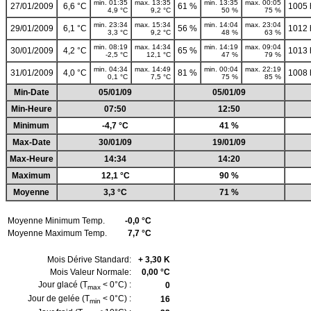
min. 01:35
max. 13:35
min. 13:35
max. 00:05
27/01/2009
6,6 °C
61 %
1005
4,9 °C
9,2 °C
50 %
75 %
min. 23:34
max. 15:34
min. 14:04
max. 23:04
29/01/2009
6,1 °C
56 %
1012
3,3 °C
9,2 °C
48 %
63 %
min. 08:19
max. 14:34
min. 14:19
max. 09:04
30/01/2009
4,2 °C
65 %
1013
-2,5 °C
12,1 °C
47 %
79 %
min. 04:34
max. 14:49
min. 00:04
max. 22:19
31/01/2009
4,0 °C
81 %
1008
0,1 °C
7,5 °C
75 %
85 %
Min-Date
05/01/09
05/01/09
Min-Heure
07:50
12:50
Minimum
-4,7 °C
41 %
Max-Date
30/01/09
19/01/09
Max-Heure
14:34
14:20
Maximum
12,1 °C
90 %
Moyenne
3,3 °C
71 %
Moyenne Minimum Temp.
-0,0 °C
Moyenne Maximum Temp.
7,7 °C
Mois Dérive Standard:
+ 3,30 K
Mois Valeur Normale:
0,00 °C
Jour glacé (T
< 0°C) :
0
max
Jour de gelée (T
< 0°C) :
16
min