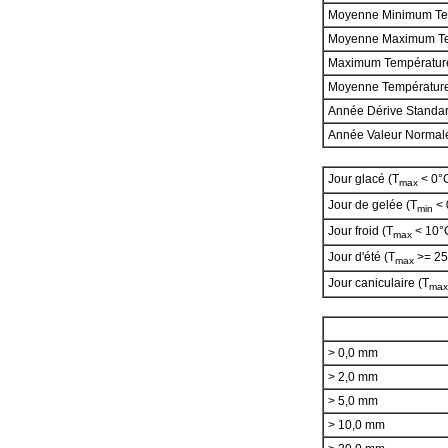
Moyenne Minimum Te
Moyenne Maximum T
Maximum Températur
Moyenne Températur
Année Dérive Standa
Année Valeur Norma
Jour glacé (T
< 0°
max
Jour de gelée (T
< 
min
Jour froid (T
< 10°
max
Jour d'été (T
>= 25
max
Jour caniculaire (T
max
> 0,0 mm
> 2,0 mm
> 5,0 mm
> 10,0 mm