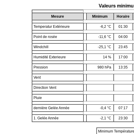
Valeurs minim
Mesure
Minimum
Horaire
Temperatur Extérieure
-6,2 °C
01:30
Point de rosée
-11,6 °C
04:00
Windchill
-25,1 °C
23:45
Humidité Exterieure
14 %
17:00
Pression
980 hPa
13:35
Vent
Direction Vent
Pluie
dernière Gelée Année
-0,4 °C
07:17
1. Gelée Année
-2,1 °C
23:30
Minimum Températur