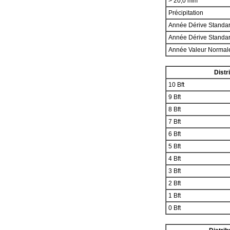
> 20,0 mm
Précipitation
Année Dérive Standa
Année Dérive Standa
Année Valeur Norma
Distr
10 Bft
9 Bft
8 Bft
7 Bft
6 Bft
5 Bft
4 Bft
3 Bft
2 Bft
1 Bft
0 Bft