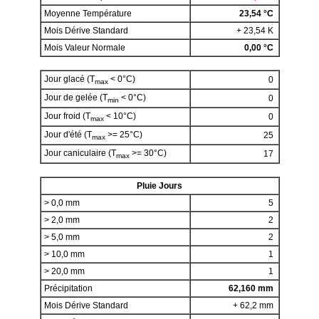
Moyenne Température
23,54 °C
Mois Dérive Standard
+ 23,54 K
Mois Valeur Normale
0,00 °C
Jour glacé (T
< 0°C)
0
max
Jour de gelée (T
< 0°C)
0
min
Jour froid (T
< 10°C)
0
max
Jour d'été (T
>= 25°C)
25
max
Jour caniculaire (T
>= 30°C)
17
max
Pluie Jours
> 0,0 mm
5
> 2,0 mm
2
> 5,0 mm
2
> 10,0 mm
1
> 20,0 mm
1
Précipitation
62,160 mm
Mois Dérive Standard
+ 62,2 mm