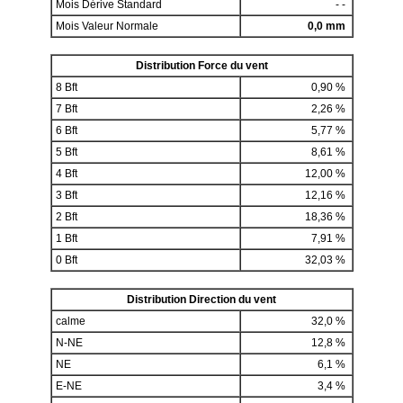
Mois Dérive Standard
- -
Mois Valeur Normale
0,0 mm
Distribution Force du vent
8 Bft
0,90 %
7 Bft
2,26 %
6 Bft
5,77 %
5 Bft
8,61 %
4 Bft
12,00 %
3 Bft
12,16 %
2 Bft
18,36 %
1 Bft
7,91 %
0 Bft
32,03 %
Distribution Direction du vent
calme
32,0 %
N-NE
12,8 %
NE
6,1 %
E-NE
3,4 %