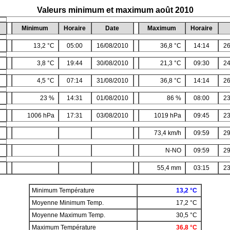
Valeurs minimum et maximum août 2010
Minimum
Horaire
Date
Maximum
Horaire
13,2 °C
05:00
16/08/2010
36,8 °C
14:14
26
3,8 °C
19:44
30/08/2010
21,3 °C
09:30
24
4,5 °C
07:14
31/08/2010
36,8 °C
14:14
26
23 %
14:31
01/08/2010
86 %
08:00
23
1006 hPa
17:31
03/08/2010
1019 hPa
09:45
23
73,4 km/h
09:59
29
N-NO
09:59
29
55,4 mm
03:15
23
Minimum Température
13,2 °C
Moyenne Minimum Temp.
17,2 °C
Moyenne Maximum Temp.
30,5 °C
Maximum Température
36,8 °C