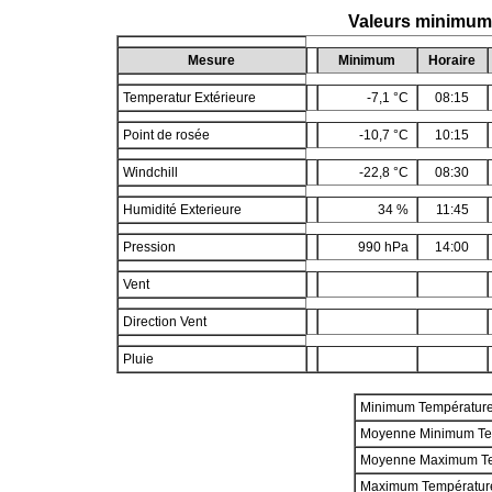
Valeurs minimum
Mesure
Minimum
Horaire
Temperatur Extérieure
-7,1 °C
08:15
Point de rosée
-10,7 °C
10:15
Windchill
-22,8 °C
08:30
Humidité Exterieure
34 %
11:45
Pression
990 hPa
14:00
Vent
Direction Vent
Pluie
Minimum Températur
Moyenne Minimum Te
Moyenne Maximum T
Maximum Températur