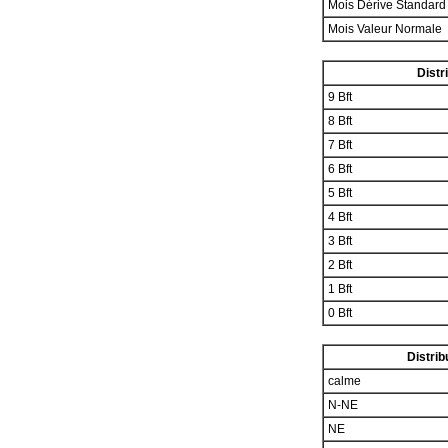
Mois Dérive Standar
Mois Valeur Normale
Distr
9 Bft
8 Bft
7 Bft
6 Bft
5 Bft
4 Bft
3 Bft
2 Bft
1 Bft
0 Bft
Distrib
calme
N-NE
NE