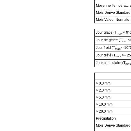
Moyenne Températur
Mois Dérive Standard
Mois Valeur Normale
Jour glacé (T
< 0°
max
Jour de gelée (T
< 
min
Jour froid (T
< 10°
max
Jour d'été (T
>= 25
max
Jour caniculaire (T
max
> 0,0 mm
> 2,0 mm
> 5,0 mm
> 10,0 mm
> 20,0 mm
Précipitation
Mois Dérive Standar