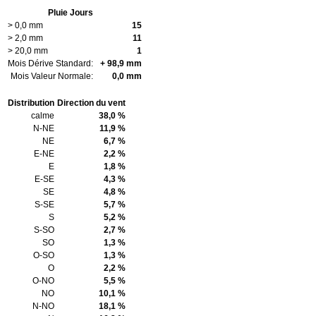
Pluie Jours
> 0,0 mm
15
> 2,0 mm
11
> 20,0 mm
1
Mois Dérive Standard:
+ 98,9 mm
Mois Valeur Normale:
0,0 mm
Distribution
Direction du vent
calme
38,0 %
N-NE
11,9 %
NE
6,7 %
E-NE
2,2 %
E
1,8 %
E-SE
4,3 %
SE
4,8 %
S-SE
5,7 %
S
5,2 %
S-SO
2,7 %
SO
1,3 %
O-SO
1,3 %
O
2,2 %
O-NO
5,5 %
NO
10,1 %
N-NO
18,1 %