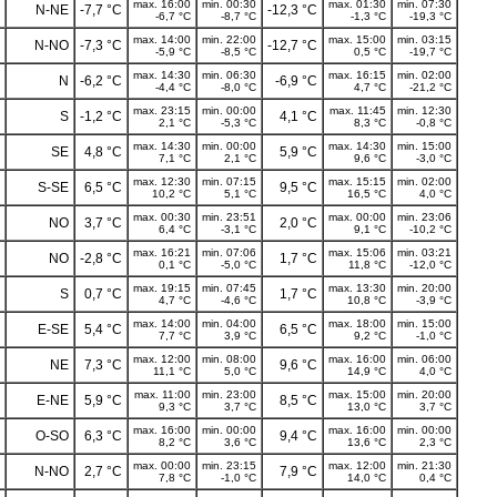
max. 16:00
min. 00:30
max. 01:30
min. 07:30
N-NE
-7,7 °C
-12,3 °C
-6,7 °C
-8,7 °C
-1,3 °C
-19,3 °C
max. 14:00
min. 22:00
max. 15:00
min. 03:15
N-NO
-7,3 °C
-12,7 °C
-5,9 °C
-8,5 °C
0,5 °C
-19,7 °C
max. 14:30
min. 06:30
max. 16:15
min. 02:00
N
-6,2 °C
-6,9 °C
-4,4 °C
-8,0 °C
4,7 °C
-21,2 °C
max. 23:15
min. 00:00
max. 11:45
min. 12:30
S
-1,2 °C
4,1 °C
2,1 °C
-5,3 °C
8,3 °C
-0,8 °C
max. 14:30
min. 00:00
max. 14:30
min. 15:00
SE
4,8 °C
5,9 °C
7,1 °C
2,1 °C
9,6 °C
-3,0 °C
max. 12:30
min. 07:15
max. 15:15
min. 02:00
S-SE
6,5 °C
9,5 °C
10,2 °C
5,1 °C
16,5 °C
4,0 °C
max. 00:30
min. 23:51
max. 00:00
min. 23:06
NO
3,7 °C
2,0 °C
6,4 °C
-3,1 °C
9,1 °C
-10,2 °C
max. 16:21
min. 07:06
max. 15:06
min. 03:21
NO
-2,8 °C
1,7 °C
0,1 °C
-5,0 °C
11,8 °C
-12,0 °C
max. 19:15
min. 07:45
max. 13:30
min. 20:00
S
0,7 °C
1,7 °C
4,7 °C
-4,6 °C
10,8 °C
-3,9 °C
max. 14:00
min. 04:00
max. 18:00
min. 15:00
E-SE
5,4 °C
6,5 °C
7,7 °C
3,9 °C
9,2 °C
-1,0 °C
max. 12:00
min. 08:00
max. 16:00
min. 06:00
NE
7,3 °C
9,6 °C
11,1 °C
5,0 °C
14,9 °C
4,0 °C
max. 11:00
min. 23:00
max. 15:00
min. 20:00
E-NE
5,9 °C
8,5 °C
9,3 °C
3,7 °C
13,0 °C
3,7 °C
max. 16:00
min. 00:00
max. 16:00
min. 00:00
O-SO
6,3 °C
9,4 °C
8,2 °C
3,6 °C
13,6 °C
2,3 °C
max. 00:00
min. 23:15
max. 12:00
min. 21:30
N-NO
2,7 °C
7,9 °C
7,8 °C
-1,0 °C
14,0 °C
0,4 °C