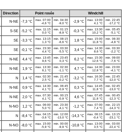
Direction
Point rosée
Windchill
max. 07:00
min. 04:30
max. 13:00
min. 22:45
N-NE
-7,3 °C
-2,9 °C
-4,6 °C
-9,0 °C
4,1 °C
-17,2 °C
max. 11:15
min. 01:15
max. 13:30
min. 05:45
S-SE
-5,2 °C
-0,3 °C
0,0 °C
-8,9 °C
10,2 °C
-5,1 °C
max. 13:15
min. 08:15
max. 15:00
min. 06:30
SE
-3,3 °C
1,8 °C
1,3 °C
-6,6 °C
11,8 °C
-4,8 °C
max. 23:30
min. 03:30
max. 14:30
min. 03:30
SE
-0,1 °C
3,4 °C
4,4 °C
-5,5 °C
8,6 °C
-2,2 °C
max. 13:45
min. 23:45
max. 15:30
min. 09:00
N-NE
4,4 °C
6,2 °C
9,6 °C
0,3 °C
12,6 °C
-7,6 °C
max. 13:30
min. 02:30
max. 14:30
min. 23:00
N-NE
1,9 °C
4,7 °C
6,1 °C
-1,1 °C
12,8 °C
-4,1 °C
max. 02:30
min. 21:45
max. 16:30
min. 22:45
N
1,4 °C
-3,2 °C
2,5 °C
-0,2 °C
7,7 °C
-12,0 °C
max. 14:30
min. 06:45
max. 14:45
min. 02:45
N-NE
0,9 °C
0,3 °C
4,1 °C
-0,9 °C
11,8 °C
-13,0 °C
max. 07:30
min. 00:15
max. 07:45
min. 00:45
N-NE
2,0 °C
4,6 °C
4,1 °C
-0,9 °C
11,8 °C
-12,3 °C
max. 06:00
min. 23:30
max. 07:00
min. 22:15
N-NO
1,2 °C
-1,2 °C
5,0 °C
-4,1 °C
7,4 °C
-14,3 °C
max. 04:15
min. 12:00
max. 06:15
min. 13:15
N
-8,4 °C
-14,3 °C
-3,6 °C
-13,0 °C
-0,4 °C
-23,1 °C
max. 15:00
min. 00:00
max. 13:00
min. 03:00
N-NO
-8,0 °C
-10,8 °C
-5,9 °C
-9,9 °C
3,5 °C
-22,4 °C