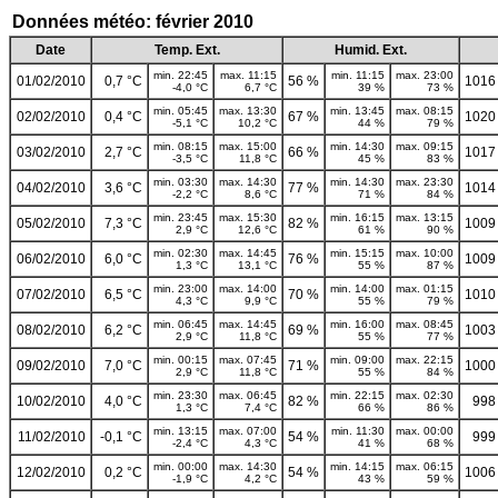
Données météo: février 2010
Date
Temp. Ext.
Humid. Ext.
min. 22:45
max. 11:15
min. 11:15
max. 23:00
01/02/2010
0,7 °C
56 %
1016
-4,0 °C
6,7 °C
39 %
73 %
min. 05:45
max. 13:30
min. 13:45
max. 08:15
02/02/2010
0,4 °C
67 %
1020
-5,1 °C
10,2 °C
44 %
79 %
min. 08:15
max. 15:00
min. 14:30
max. 09:15
03/02/2010
2,7 °C
66 %
1017
-3,5 °C
11,8 °C
45 %
83 %
min. 03:30
max. 14:30
min. 14:30
max. 23:30
04/02/2010
3,6 °C
77 %
1014
-2,2 °C
8,6 °C
71 %
84 %
min. 23:45
max. 15:30
min. 16:15
max. 13:15
05/02/2010
7,3 °C
82 %
1009
2,9 °C
12,6 °C
61 %
90 %
min. 02:30
max. 14:45
min. 15:15
max. 10:00
06/02/2010
6,0 °C
76 %
1009
1,3 °C
13,1 °C
55 %
87 %
min. 23:00
max. 14:00
min. 14:00
max. 01:15
07/02/2010
6,5 °C
70 %
1010
4,3 °C
9,9 °C
55 %
79 %
min. 06:45
max. 14:45
min. 16:00
max. 08:45
08/02/2010
6,2 °C
69 %
1003
2,9 °C
11,8 °C
55 %
77 %
min. 00:15
max. 07:45
min. 09:00
max. 22:15
09/02/2010
7,0 °C
71 %
1000
2,9 °C
11,8 °C
55 %
84 %
min. 23:30
max. 06:45
min. 22:15
max. 02:30
10/02/2010
4,0 °C
82 %
998
1,3 °C
7,4 °C
66 %
86 %
min. 13:15
max. 07:00
min. 11:30
max. 00:00
11/02/2010
-0,1 °C
54 %
999
-2,4 °C
4,3 °C
41 %
68 %
min. 00:00
max. 14:30
min. 14:15
max. 06:15
12/02/2010
0,2 °C
54 %
1006
-1,9 °C
4,2 °C
43 %
59 %