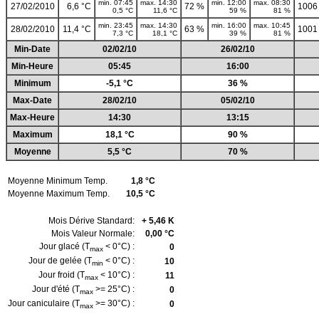
min. 07:45
max. 14:30
min. 12:00
max. 08:30
27/02/2010
6,6 °C
72 %
1006
0,5 °C
11,6 °C
59 %
81 %
min. 23:45
max. 14:30
min. 16:00
max. 10:45
28/02/2010
11,4 °C
63 %
1001
7,3 °C
18,1 °C
39 %
81 %
Min-Date
02/02/10
26/02/10
Min-Heure
05:45
16:00
Minimum
-5,1 °C
36 %
Max-Date
28/02/10
05/02/10
Max-Heure
14:30
13:15
Maximum
18,1 °C
90 %
Moyenne
5,5 °C
70 %
Moyenne Minimum Temp.
1,8 °C
Moyenne Maximum Temp.
10,5 °C
Mois Dérive Standard:
+ 5,46 K
Mois Valeur Normale:
0,00 °C
Jour glacé (T
< 0°C) :
0
max
Jour de gelée (T
< 0°C) :
10
min
Jour froid (T
< 10°C) :
11
max
Jour d'été (T
>= 25°C) :
0
max
Jour caniculaire (T
>= 30°C) :
0
max