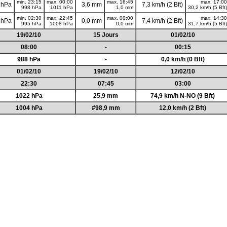
min. 23:15
max. 00:00
max. 16:45
max. 17:00
 hPa
3,6 mm
7,3 km/h (2 Bft)
998 hPa
1011 hPa
1,0 mm
30,2 km/h (5 Bft)
min. 02:30
max. 22:45
max. 00:00
max. 14:30
 hPa
0,0 mm
7,4 km/h (2 Bft)
995 hPa
1008 hPa
0,0 mm
31,7 km/h (5 Bft)
19/02/10
15 Jours
01/02/10
08:00
-
00:15
988 hPa
-
0,0 km/h (0 Bft)
01/02/10
19/02/10
12/02/10
22:30
07:45
03:00
1022 hPa
25,9 mm
74,9 km/h N-NO (9 Bft)
1004 hPa
#98,9 mm
12,0 km/h (2 Bft)