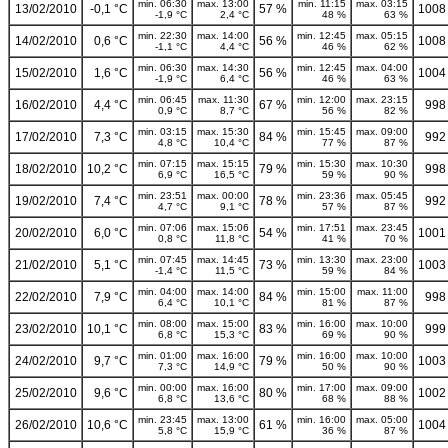
min. 06:30
max. 13:00
min. 11:15
max. 03:15
13/02/2010
-0,1 °C
57 %
1008
-1,9 °C
2,4 °C
48 %
63 %
min. 22:30
max. 14:00
min. 12:45
max. 05:15
14/02/2010
0,6 °C
56 %
1008
-1,1 °C
4,4 °C
46 %
62 %
min. 06:30
max. 14:30
min. 12:45
max. 04:00
15/02/2010
1,6 °C
56 %
1004
-1,9 °C
6,4 °C
46 %
63 %
min. 06:45
max. 11:30
min. 12:00
max. 23:15
16/02/2010
4,4 °C
67 %
998
0,9 °C
8,7 °C
56 %
82 %
min. 03:15
max. 15:30
min. 15:45
max. 09:00
17/02/2010
7,3 °C
84 %
992
4,8 °C
10,4 °C
77 %
87 %
min. 07:15
max. 15:15
min. 15:30
max. 10:30
18/02/2010
10,2 °C
79 %
998
6,9 °C
16,5 °C
59 %
90 %
min. 23:51
max. 00:00
min. 23:36
max. 05:45
19/02/2010
7,4 °C
78 %
992
4,7 °C
9,1 °C
57 %
87 %
min. 07:06
max. 15:06
min. 17:51
max. 23:45
20/02/2010
6,0 °C
54 %
1001
0,8 °C
11,8 °C
41 %
70 %
min. 07:45
max. 14:45
min. 13:30
max. 23:00
21/02/2010
5,1 °C
73 %
1003
-1,4 °C
11,5 °C
59 %
84 %
min. 04:00
max. 14:00
min. 15:00
max. 11:00
22/02/2010
7,9 °C
84 %
998
6,4 °C
10,1 °C
81 %
87 %
min. 08:00
max. 15:00
min. 16:00
max. 10:00
23/02/2010
10,1 °C
83 %
999
6,8 °C
15,3 °C
69 %
90 %
min. 01:00
max. 16:00
min. 16:00
max. 10:00
24/02/2010
9,7 °C
79 %
1003
7,3 °C
14,9 °C
50 %
90 %
min. 00:00
max. 16:00
min. 17:00
max. 09:00
25/02/2010
9,6 °C
80 %
1002
6,8 °C
13,6 °C
68 %
88 %
min. 23:45
max. 13:00
min. 16:00
max. 05:00
26/02/2010
10,6 °C
61 %
1004
5,8 °C
15,9 °C
36 %
87 %