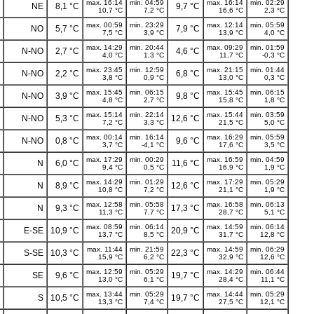
max. 16:14
min. 04:59
max. 16:14
min. 02:29
NE
8,1 °C
9,7 °C
10,7 °C
7,2 °C
16,6 °C
2,3 °C
max. 00:59
min. 23:29
max. 12:14
min. 05:59
NO
5,7 °C
7,9 °C
7,5 °C
3,9 °C
13,9 °C
4,0 °C
max. 14:29
min. 20:44
max. 09:29
min. 01:59
N-NO
2,7 °C
4,6 °C
4,0 °C
1,3 °C
11,7 °C
-0,3 °C
max. 23:45
min. 12:59
max. 21:15
min. 01:44
N-NO
2,2 °C
6,8 °C
3,8 °C
0,9 °C
13,0 °C
0,3 °C
max. 15:45
min. 06:15
max. 15:45
min. 06:15
N-NO
3,9 °C
9,8 °C
4,8 °C
2,7 °C
15,8 °C
1,8 °C
max. 15:14
min. 22:14
max. 15:44
min. 03:59
N-NO
5,3 °C
12,6 °C
7,2 °C
3,3 °C
21,5 °C
5,0 °C
max. 00:14
min. 16:14
max. 16:29
min. 05:59
N-NO
0,8 °C
9,6 °C
3,7 °C
-4,1 °C
17,6 °C
3,5 °C
max. 17:29
min. 00:29
max. 16:59
min. 04:59
N
6,0 °C
11,6 °C
9,4 °C
0,5 °C
16,9 °C
1,9 °C
max. 14:29
min. 01:29
max. 17:29
min. 05:29
N
8,9 °C
12,6 °C
10,8 °C
7,2 °C
21,1 °C
1,9 °C
max. 12:58
min. 05:58
max. 16:58
min. 06:13
N
9,3 °C
17,3 °C
11,3 °C
7,7 °C
28,7 °C
5,1 °C
max. 08:59
min. 06:14
max. 14:59
min. 06:14
E-SE
10,9 °C
20,9 °C
13,7 °C
8,5 °C
31,7 °C
12,8 °C
max. 11:44
min. 21:59
max. 14:59
min. 06:29
S-SE
10,3 °C
22,3 °C
15,9 °C
6,2 °C
32,9 °C
12,6 °C
max. 12:59
min. 05:29
max. 14:29
min. 06:44
SE
9,6 °C
19,7 °C
13,0 °C
6,1 °C
28,4 °C
11,1 °C
max. 13:44
min. 05:29
max. 14:44
min. 05:29
S
10,5 °C
19,7 °C
13,3 °C
7,4 °C
27,5 °C
12,1 °C