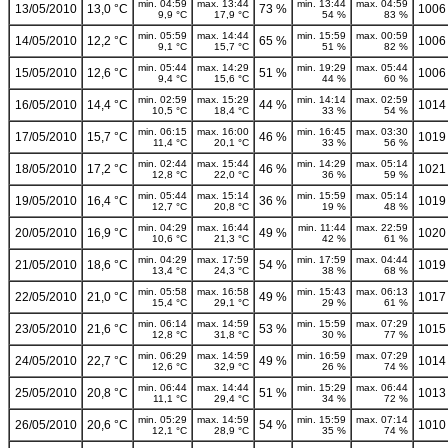
min. 04:59
max. 13:44
min. 13:44
max. 04:59
13/05/2010
13,0 °C
73 %
1006
9,9 °C
17,9 °C
54 %
83 %
min. 05:59
max. 14:44
min. 15:59
max. 00:59
14/05/2010
12,2 °C
65 %
1006
9,1 °C
15,7 °C
51 %
82 %
min. 05:44
max. 14:29
min. 19:29
max. 05:44
15/05/2010
12,6 °C
51 %
1006
9,4 °C
15,6 °C
44 %
60 %
min. 02:59
max. 15:29
min. 14:14
max. 02:59
16/05/2010
14,4 °C
44 %
1014
10,5 °C
18,4 °C
33 %
54 %
min. 06:15
max. 16:00
min. 16:45
max. 03:30
17/05/2010
15,7 °C
46 %
1019
11,4 °C
20,1 °C
33 %
56 %
min. 02:44
max. 15:44
min. 14:29
max. 05:14
18/05/2010
17,2 °C
46 %
1021
12,8 °C
22,0 °C
36 %
59 %
min. 05:44
max. 15:14
min. 15:59
max. 05:14
19/05/2010
16,4 °C
36 %
1019
12,7 °C
20,8 °C
19 %
48 %
min. 04:29
max. 16:44
min. 11:44
max. 22:59
20/05/2010
16,9 °C
49 %
1020
10,6 °C
21,3 °C
42 %
61 %
min. 04:29
max. 17:59
min. 17:59
max. 04:44
21/05/2010
18,6 °C
54 %
1019
13,4 °C
24,3 °C
38 %
68 %
min. 05:58
max. 16:58
min. 15:43
max. 06:13
22/05/2010
21,0 °C
49 %
1017
15,4 °C
29,1 °C
29 %
61 %
min. 06:14
max. 14:59
min. 15:59
max. 07:29
23/05/2010
21,6 °C
53 %
1015
12,8 °C
31,8 °C
30 %
77 %
min. 06:29
max. 14:59
min. 16:59
max. 07:29
24/05/2010
22,7 °C
49 %
1014
12,6 °C
32,9 °C
26 %
74 %
min. 06:44
max. 14:44
min. 15:29
max. 06:44
25/05/2010
20,8 °C
51 %
1013
11,1 °C
29,4 °C
34 %
72 %
min. 05:29
max. 14:59
min. 15:59
max. 07:14
26/05/2010
20,6 °C
54 %
1010
12,1 °C
28,9 °C
35 %
74 %