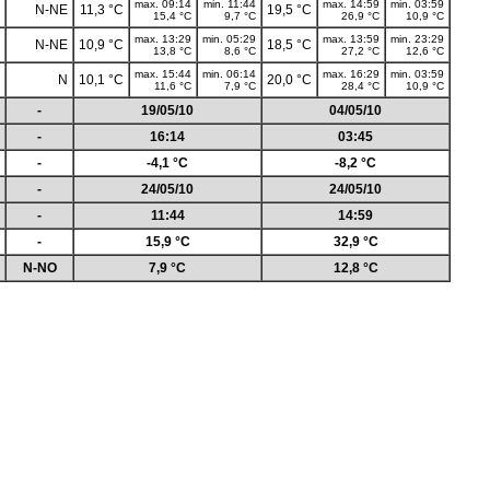
max. 09:14
min. 11:44
max. 14:59
min. 03:59
N-NE
11,3 °C
19,5 °C
15,4 °C
9,7 °C
26,9 °C
10,9 °C
max. 13:29
min. 05:29
max. 13:59
min. 23:29
N-NE
10,9 °C
18,5 °C
13,8 °C
8,6 °C
27,2 °C
12,6 °C
max. 15:44
min. 06:14
max. 16:29
min. 03:59
N
10,1 °C
20,0 °C
11,6 °C
7,9 °C
28,4 °C
10,9 °C
-
19/05/10
04/05/10
-
16:14
03:45
-
-4,1 °C
-8,2 °C
-
24/05/10
24/05/10
-
11:44
14:59
-
15,9 °C
32,9 °C
N-NO
7,9 °C
12,8 °C