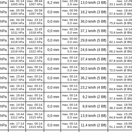
min. 01:14
max. 08:44
max. 22:29
max. 12:29
 hPa
6,2 mm
13,0 km/h (3 Bft)
1005 hPa
1007 hPa
2,6 mm
33,1 km/h (5 Bft)
min. 05:59
max. 00:59
max. 00:59
max. 19:44
 hPa
0,0 mm
18,2 km/h (3 Bft)
1005 hPa
1007 hPa
0,0 mm
57,6 km/h (7 Bft)
min. 04:29
max. 23:14
max. 00:44
max. 14:29
 hPa
0,0 mm
36,0 km/h (5 Bft)
1004 hPa
1010 hPa
0,0 mm
75,6 km/h (9 Bft)
min. 00:29
max. 22:45
max. 00:29
max. 14:14
 hPa
0,0 mm
37,1 km/h (5 Bft)
1011 hPa
1018 hPa
0,0 mm
70,6 km/h (8 Bft)
min. 00:00
max. 22:29
max. 00:00
max. 16:00
 hPa
0,0 mm
29,8 km/h (5 Bft)
1018 hPa
1022 hPa
0,0 mm
82,1 km/h (9 Bft)
min. 15:29
max. 00:14
max. 00:14
max. 09:59
 hPa
0,0 mm
24,6 km/h (4 Bft)
1019 hPa
1022 hPa
0,0 mm
66,2 km/h (8 Bft)
min. 14:14
max. 22:29
max. 00:14
max. 10:14
 hPa
0,0 mm
37,4 km/h (5 Bft)
1018 hPa
1022 hPa
0,0 mm
87,8 km/h (9 Bft)
min. 13:44
max. 00:14
max. 00:14
max. 10:14
 hPa
0,0 mm
30,5 km/h (5 Bft)
1019 hPa
1021 hPa
0,0 mm
72,0 km/h (8 Bft)
min. 15:44
max. 00:14
max. 00:14
max. 11:44
 hPa
0,0 mm
36,2 km/h (5 Bft)
1017 hPa
1020 hPa
0,0 mm
77,0 km/h (9 Bft)
min. 16:13
max. 00:13
max. 00:13
max. 06:13
 hPa
0,0 mm
23,2 km/h (4 Bft)
1015 hPa
1018 hPa
0,0 mm
64,8 km/h (8 Bft)
min. 16:44
max. 00:14
max. 00:14
max. 17:29
 hPa
0,0 mm
9,2 km/h (2 Bft)
1013 hPa
1016 hPa
0,0 mm
37,4 km/h (5 Bft)
min. 14:59
max. 00:14
max. 00:14
max. 18:59
 hPa
0,0 mm
8,8 km/h (2 Bft)
1013 hPa
1015 hPa
0,0 mm
38,2 km/h (5 Bft)
min. 14:44
max. 00:14
max. 00:14
max. 15:29
 hPa
0,0 mm
13,9 km/h (3 Bft)
1012 hPa
1015 hPa
0,0 mm
64,8 km/h (8 Bft)
min. 17:14
max. 00:14
max. 00:14
max. 16:59
 hPa
0,0 mm
11,4 km/h (2 Bft)
1007 hPa
1013 hPa
0,0 mm
51,1 km/h (7 Bft)