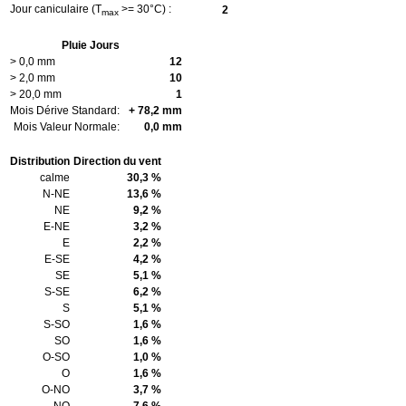
Jour caniculaire (T
>= 30°C) :
2
max
Pluie Jours
> 0,0 mm
12
> 2,0 mm
10
> 20,0 mm
1
Mois Dérive Standard:
+ 78,2 mm
Mois Valeur Normale:
0,0 mm
Distribution
Direction du vent
calme
30,3 %
N-NE
13,6 %
NE
9,2 %
E-NE
3,2 %
E
2,2 %
E-SE
4,2 %
SE
5,1 %
S-SE
6,2 %
S
5,1 %
S-SO
1,6 %
SO
1,6 %
O-SO
1,0 %
O
1,6 %
O-NO
3,7 %