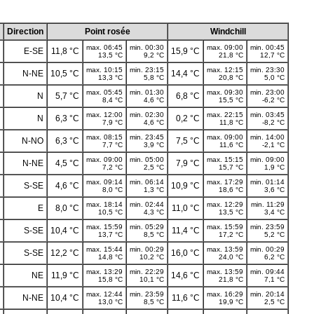
Direction
Point rosée
Windchill
max. 06:45
min. 00:30
max. 09:00
min. 00:45
E-SE
11,8 °C
15,9 °C
13,5 °C
9,2 °C
21,8 °C
12,7 °C
max. 10:15
min. 23:15
max. 12:15
min. 23:30
N-NE
10,5 °C
14,4 °C
13,3 °C
5,8 °C
20,8 °C
5,0 °C
max. 05:45
min. 01:30
max. 09:30
min. 23:00
N
5,7 °C
6,8 °C
8,4 °C
4,6 °C
15,5 °C
-6,2 °C
max. 12:00
min. 02:30
max. 22:15
min. 03:45
N
6,3 °C
0,2 °C
7,9 °C
4,6 °C
11,8 °C
-8,2 °C
max. 08:15
min. 23:45
max. 09:00
min. 14:00
N-NO
6,3 °C
7,5 °C
7,7 °C
3,9 °C
11,6 °C
-2,1 °C
max. 09:00
min. 05:00
max. 15:15
min. 09:00
N-NE
4,5 °C
7,9 °C
7,2 °C
2,5 °C
15,7 °C
1,9 °C
max. 09:14
min. 06:14
max. 17:29
min. 01:14
S-SE
4,6 °C
10,9 °C
8,0 °C
1,3 °C
18,6 °C
3,6 °C
max. 18:14
min. 02:44
max. 12:29
min. 11:29
E
8,0 °C
11,0 °C
10,5 °C
4,3 °C
13,5 °C
3,4 °C
max. 15:59
min. 05:29
max. 15:59
min. 23:59
S-SE
10,4 °C
11,4 °C
13,7 °C
8,5 °C
17,2 °C
5,2 °C
max. 15:44
min. 00:29
max. 13:59
min. 00:29
S-SE
12,2 °C
16,0 °C
14,8 °C
10,2 °C
24,0 °C
6,2 °C
max. 13:29
min. 22:29
max. 13:59
min. 09:44
NE
11,9 °C
14,6 °C
15,8 °C
10,1 °C
21,8 °C
7,1 °C
max. 12:44
min. 23:59
max. 16:29
min. 20:14
N-NE
10,4 °C
11,6 °C
13,0 °C
8,5 °C
19,9 °C
2,5 °C