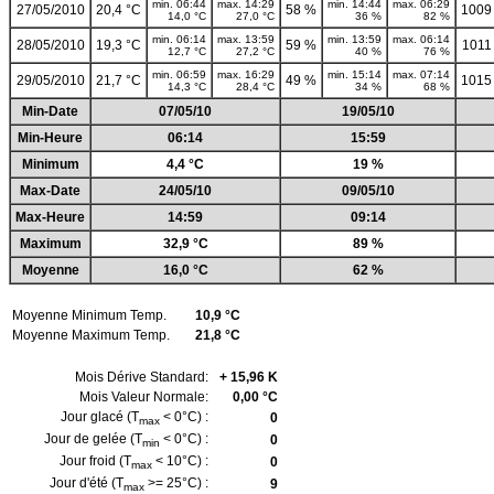
min. 06:44
max. 14:29
min. 14:44
max. 06:29
27/05/2010
20,4 °C
58 %
1009
14,0 °C
27,0 °C
36 %
82 %
min. 06:14
max. 13:59
min. 13:59
max. 06:14
28/05/2010
19,3 °C
59 %
1011
12,7 °C
27,2 °C
40 %
76 %
min. 06:59
max. 16:29
min. 15:14
max. 07:14
29/05/2010
21,7 °C
49 %
1015
14,3 °C
28,4 °C
34 %
68 %
Min-Date
07/05/10
19/05/10
Min-Heure
06:14
15:59
Minimum
4,4 °C
19 %
Max-Date
24/05/10
09/05/10
Max-Heure
14:59
09:14
Maximum
32,9 °C
89 %
Moyenne
16,0 °C
62 %
Moyenne Minimum Temp.
10,9 °C
Moyenne Maximum Temp.
21,8 °C
Mois Dérive Standard:
+ 15,96 K
Mois Valeur Normale:
0,00 °C
Jour glacé (T
< 0°C) :
0
max
Jour de gelée (T
< 0°C) :
0
min
Jour froid (T
< 10°C) :
0
max
Jour d'été (T
>= 25°C) :
9
max