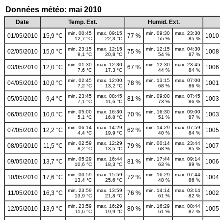
Données météo: mai 2010
Date
Temp. Ext.
Humid. Ext.
min. 00:45
max. 09:15
min. 09:30
max. 23:30
01/05/2010
15,9 °C
77 %
1010
12,7 °C
22,3 °C
55 %
85 %
min. 23:15
max. 12:15
min. 12:15
max. 04:30
02/05/2010
15,0 °C
75 %
1008
9,1 °C
20,8 °C
54 %
87 %
min. 01:30
max. 12:30
min. 12:30
max. 23:45
03/05/2010
12,0 °C
67 %
1006
7,6 °C
17,3 °C
44 %
84 %
min. 02:45
max. 12:00
min. 13:15
max. 07:00
04/05/2010
10,0 °C
78 %
1001
7,2 °C
13,2 °C
68 %
86 %
min. 23:45
max. 08:45
min. 09:00
max. 07:45
05/05/2010
9,4 °C
81 %
1003
7,1 °C
11,6 °C
73 %
86 %
min. 05:00
max. 16:30
min. 16:30
max. 09:00
06/05/2010
10,0 °C
70 %
1003
5,1 °C
16,8 °C
51 %
87 %
min. 06:14
max. 14:29
min. 14:29
max. 07:59
07/05/2010
12,2 °C
62 %
1005
4,4 °C
19,9 °C
40 %
84 %
min. 02:59
max. 12:29
min. 00:14
max. 23:44
08/05/2010
11,5 °C
79 %
1007
8,2 °C
13,5 °C
68 %
85 %
min. 05:29
max. 16:44
min. 17:44
max. 09:14
09/05/2010
13,7 °C
81 %
1006
10,6 °C
18,3 °C
63 %
89 %
min. 00:59
max. 15:59
min. 16:29
max. 07:44
10/05/2010
17,6 °C
72 %
1004
13,4 °C
25,6 °C
48 %
86 %
min. 23:59
max. 13:59
min. 14:14
max. 03:14
11/05/2010
16,3 °C
76 %
1002
13,9 °C
21,8 °C
61 %
82 %
min. 23:59
max. 16:29
min. 16:29
max. 08:44
12/05/2010
13,9 °C
80 %
1005
11,6 °C
19,9 °C
61 %
87 %