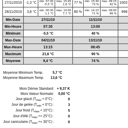
min. 07:30
max. 15:45
min. 15:30
max. 09:15
27/11/2010
-1,3 °C
77 %
1003
-5,5 °C
1,8 °C
73 %
82 %
min. 00:30
max. 14:00
min. 14:15
max. 09:00
28/11/2010
3,8 °C
80 %
998
1,1 °C
7,7 °C
71 %
86 %
Min-Date
27/11/10
11/11/10
Min-Heure
07:30
13:00
Minimum
-5,5 °C
40 %
Max-Date
04/11/10
13/11/10
Max-Heure
13:15
08:45
Maximum
21,6 °C
90 %
Moyenne
9,4 °C
74 %
Moyenne Minimum Temp.
5,7 °C
Moyenne Maximum Temp.
13,6 °C
Mois Dérive Standard:
+ 9,37 K
Mois Valeur Normale:
0,00 °C
Jour glacé (T
< 0°C) :
0
max
Jour de gelée (T
< 0°C) :
3
min
Jour froid (T
< 10°C) :
5
max
Jour d'été (T
>= 25°C) :
0
max
Jour caniculaire (T
>= 30°C) :
0
max