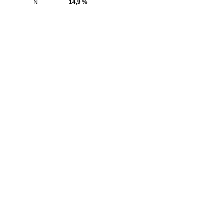
N
14,9 %