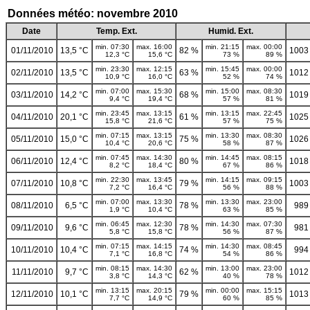
Données météo: novembre 2010
Date
Temp. Ext.
Humid. Ext.
min. 07:30
max. 16:00
min. 21:15
max. 00:00
01/11/2010
13,5 °C
82 %
1003
12,3 °C
15,6 °C
73 %
89 %
min. 23:30
max. 12:15
min. 15:45
max. 00:00
02/11/2010
13,5 °C
63 %
1012
10,9 °C
16,0 °C
52 %
74 %
min. 07:00
max. 15:30
min. 15:00
max. 08:30
03/11/2010
14,2 °C
68 %
1019
9,4 °C
19,4 °C
57 %
81 %
min. 23:45
max. 13:15
min. 13:15
max. 22:45
04/11/2010
20,1 °C
61 %
1025
15,8 °C
21,6 °C
57 %
75 %
min. 07:15
max. 13:15
min. 13:30
max. 08:30
05/11/2010
15,0 °C
75 %
1026
10,4 °C
20,6 °C
58 %
87 %
min. 07:45
max. 14:30
min. 14:45
max. 08:15
06/11/2010
12,4 °C
80 %
1018
8,2 °C
18,4 °C
67 %
86 %
min. 22:30
max. 13:45
min. 14:15
max. 09:15
07/11/2010
10,8 °C
79 %
1003
7,2 °C
16,4 °C
56 %
88 %
min. 07:00
max. 13:30
min. 13:30
max. 23:00
08/11/2010
6,5 °C
78 %
989
1,9 °C
10,4 °C
63 %
85 %
min. 06:45
max. 12:30
min. 14:30
max. 07:30
09/11/2010
9,6 °C
78 %
981
5,8 °C
15,8 °C
56 %
87 %
min. 07:15
max. 14:15
min. 14:30
max. 08:45
10/11/2010
10,4 °C
74 %
994
7,1 °C
16,8 °C
54 %
86 %
min. 08:15
max. 14:30
min. 13:00
max. 23:00
11/11/2010
9,7 °C
62 %
1012
3,8 °C
14,3 °C
40 %
78 %
min. 13:15
max. 20:15
min. 00:00
max. 15:15
12/11/2010
10,1 °C
79 %
1013
7,7 °C
14,9 °C
60 %
85 %