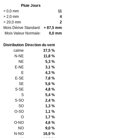
Pluie Jours
> 0,0 mm
11
> 2,0 mm
4
> 20,0 mm
2
Mois Dérive Standard:
+ 87,5 mm
Mois Valeur Normale:
0,0 mm
Distribution
Direction du vent
calme
37,5 %
N-NE
11,8 %
NE
5,3 %
E-NE
3,1 %
E
4,3 %
E-SE
7,8 %
SE
5,6 %
S-SE
4,8 %
S
5,4 %
S-SO
2,4 %
SO
1,3 %
O-SO
1,1 %
O
1,7 %
O-NO
4,6 %
NO
9,0 %
N-NO
16,9 %