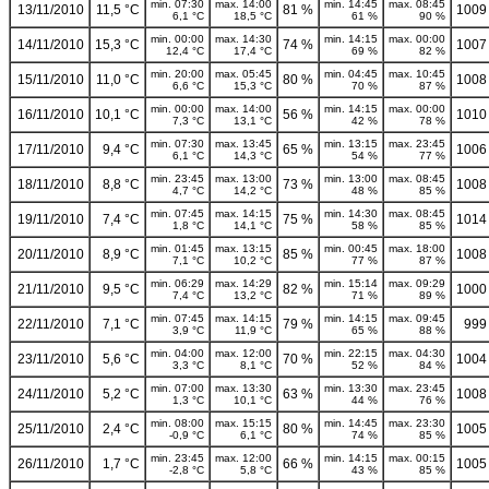
min. 07:30
max. 14:00
min. 14:45
max. 08:45
13/11/2010
11,5 °C
81 %
1009
6,1 °C
18,5 °C
61 %
90 %
min. 00:00
max. 14:30
min. 14:15
max. 00:00
14/11/2010
15,3 °C
74 %
1007
12,4 °C
17,4 °C
69 %
82 %
min. 20:00
max. 05:45
min. 04:45
max. 10:45
15/11/2010
11,0 °C
80 %
1008
6,6 °C
15,3 °C
70 %
87 %
min. 00:00
max. 14:00
min. 14:15
max. 00:00
16/11/2010
10,1 °C
56 %
1010
7,3 °C
13,1 °C
42 %
78 %
min. 07:30
max. 13:45
min. 13:15
max. 23:45
17/11/2010
9,4 °C
65 %
1006
6,1 °C
14,3 °C
54 %
77 %
min. 23:45
max. 13:00
min. 13:00
max. 08:45
18/11/2010
8,8 °C
73 %
1008
4,7 °C
14,2 °C
48 %
85 %
min. 07:45
max. 14:15
min. 14:30
max. 08:45
19/11/2010
7,4 °C
75 %
1014
1,8 °C
14,1 °C
58 %
85 %
min. 01:45
max. 13:15
min. 00:45
max. 18:00
20/11/2010
8,9 °C
85 %
1008
7,1 °C
10,2 °C
77 %
87 %
min. 06:29
max. 14:29
min. 15:14
max. 09:29
21/11/2010
9,5 °C
82 %
1000
7,4 °C
13,2 °C
71 %
89 %
min. 07:45
max. 14:15
min. 14:15
max. 09:45
22/11/2010
7,1 °C
79 %
999
3,9 °C
11,9 °C
65 %
88 %
min. 04:00
max. 12:00
min. 22:15
max. 04:30
23/11/2010
5,6 °C
70 %
1004
3,3 °C
8,1 °C
52 %
84 %
min. 07:00
max. 13:30
min. 13:30
max. 23:45
24/11/2010
5,2 °C
63 %
1008
1,3 °C
10,1 °C
44 %
76 %
min. 08:00
max. 15:15
min. 14:45
max. 23:30
25/11/2010
2,4 °C
80 %
1005
-0,9 °C
6,1 °C
74 %
85 %
min. 23:45
max. 12:00
min. 14:15
max. 00:15
26/11/2010
1,7 °C
66 %
1005
-2,8 °C
5,8 °C
43 %
85 %