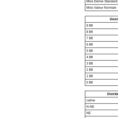
Mois Dérive Standar
Mois Valeur Normale
Distr
9 Bft
8 Bft
7 Bft
6 Bft
5 Bft
4 Bft
3 Bft
2 Bft
1 Bft
0 Bft
Distrib
calme
N-NE
NE