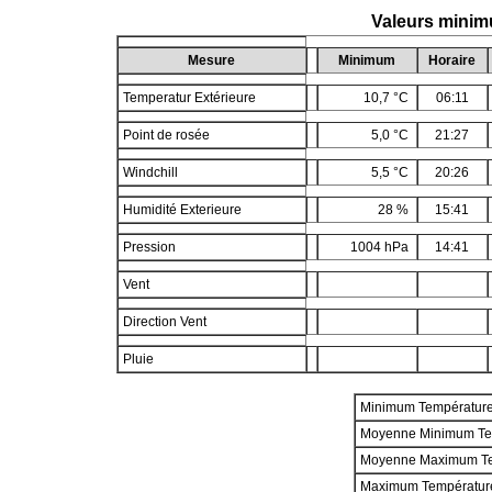
Valeurs minim
Mesure
Minimum
Horaire
Temperatur Extérieure
10,7 °C
06:11
Point de rosée
5,0 °C
21:27
Windchill
5,5 °C
20:26
Humidité Exterieure
28 %
15:41
Pression
1004 hPa
14:41
Vent
Direction Vent
Pluie
Minimum Températur
Moyenne Minimum Te
Moyenne Maximum T
Maximum Températur