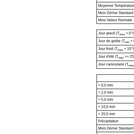
Moyenne Températur
Mois Dérive Standard
Mois Valeur Normale
Jour glacé (T
< 0°
max
Jour de gelée (T
< 
min
Jour froid (T
< 10°
max
Jour d'été (T
>= 25
max
Jour caniculaire (T
max
> 0,0 mm
> 2,0 mm
> 5,0 mm
> 10,0 mm
> 20,0 mm
Précipitation
Mois Dérive Standar