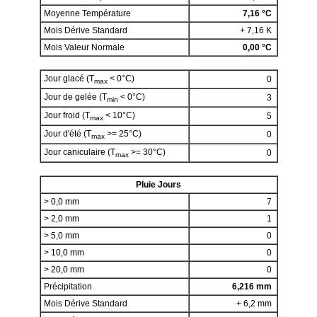
Moyenne Température
7,16 °C
Mois Dérive Standard
+ 7,16 K
Mois Valeur Normale
0,00 °C
Jour glacé (T
< 0°C)
0
max
Jour de gelée (T
< 0°C)
3
min
Jour froid (T
< 10°C)
5
max
Jour d'été (T
>= 25°C)
0
max
Jour caniculaire (T
>= 30°C)
0
max
Pluie Jours
> 0,0 mm
7
> 2,0 mm
1
> 5,0 mm
0
> 10,0 mm
0
> 20,0 mm
0
Précipitation
6,216 mm
Mois Dérive Standard
+ 6,2 mm