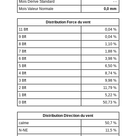
Mois Dérive Standard
- -
Mois Valeur Normale
0,0 mm
Distribution Force du vent
11 Bft
0,04 %
9 Bft
0,04 %
8 Bft
1,10 %
7 Bft
1,88 %
6 Bft
3,98 %
5 Bft
6,50 %
4 Bft
8,74 %
3 Bft
9,98 %
2 Bft
11,79 %
1 Bft
5,22 %
0 Bft
50,73 %
Distribution Direction du vent
calme
50,7 %
N-NE
11,5 %