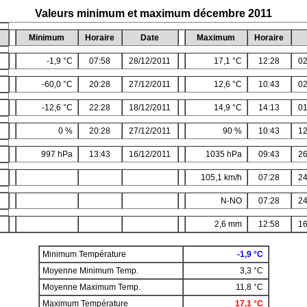
Valeurs minimum et maximum décembre 2011
Minimum
Horaire
Date
Maximum
Horaire
-1,9 °C
07:58
28/12/2011
17,1 °C
12:28
02
-60,0 °C
20:28
27/12/2011
12,6 °C
10:43
02
-12,6 °C
22:28
18/12/2011
14,9 °C
14:13
01
0 %
20:28
27/12/2011
90 %
10:43
12
997 hPa
13:43
16/12/2011
1035 hPa
09:43
26
105,1 km/h
07:28
24
N-NO
07:28
24
2,6 mm
12:58
16
Minimum Température
-1,9 °C
Moyenne Minimum Temp.
3,3 °C
Moyenne Maximum Temp.
11,8 °C
Maximum Température
17,1 °C