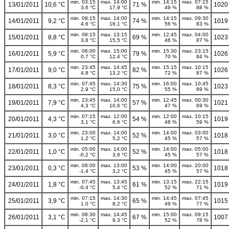
min. 03:15
max. 14:00
min. 14:15
max. 07:15
13/01/2011
10,6 °C
71 %
1020
3,6 °C
17,9 °C
49 %
88 %
min. 08:15
max. 14:00
min. 14:15
max. 09:30
14/01/2011
9,2 °C
74 %
1019
4,6 °C
16,1 °C
56 %
83 %
min. 08:15
max. 13:15
min. 12:45
max. 04:00
15/01/2011
8,8 °C
69 %
1023
3,8 °C
15,5 °C
46 %
87 %
min. 06:00
max. 15:00
min. 15:30
max. 23:15
16/01/2011
5,9 °C
79 %
1026
0,7 °C
12,4 °C
70 %
84 %
min. 23:45
max. 14:45
min. 15:15
max. 10:15
17/01/2011
9,0 °C
82 %
1026
4,8 °C
13,2 °C
72 %
87 %
min. 07:45
max. 14:30
min. 16:00
max. 10:45
18/01/2011
8,3 °C
75 %
1023
2,9 °C
15,0 °C
55 %
89 %
min. 23:45
max. 14:00
min. 12:45
max. 00:30
19/01/2011
7,9 °C
57 %
1021
4,3 °C
10,6 °C
47 %
69 %
min. 07:15
max. 12:00
min. 12:00
max. 10:15
20/01/2011
4,3 °C
54 %
1019
3,1 °C
6,6 °C
48 %
59 %
min. 23:00
max. 14:00
min. 14:00
max. 03:00
21/01/2011
3,0 °C
52 %
1018
1,2 °C
5,2 °C
45 %
57 %
min. 05:00
max. 14:00
min. 14:00
max. 05:00
22/01/2011
1,0 °C
52 %
1018
-0,2 °C
3,6 °C
45 %
57 %
min. 08:00
max. 13:00
min. 14:00
max. 20:00
23/01/2011
0,3 °C
53 %
1018
-1,4 °C
3,2 °C
45 %
57 %
min. 07:45
max. 13:45
min. 13:15
max. 22:15
24/01/2011
1,8 °C
61 %
1019
-0,4 °C
5,4 °C
52 %
71 %
min. 07:15
max. 14:30
min. 14:45
max. 07:45
25/01/2011
3,9 °C
65 %
1015
1,0 °C
8,2 °C
49 %
77 %
min. 08:30
max. 14:45
min. 15:00
max. 09:15
26/01/2011
3,1 °C
67 %
1007
-2,1 °C
9,3 °C
52 %
78 %