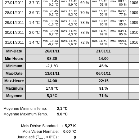
min. 01:45
max. 14:45
min. 15:45
max. 08:15
27/01/2011
3,7 °C
69 %
1006
-0,2 °C
8,9 °C
51 %
80 %
min. 23:45
max. 15:15
min. 15:15
max. 04:45
28/01/2011
3,6 °C
70 %
1009
0,2 °C
8,3 °C
56 %
77 %
min. 02:15
max. 13:00
min. 13:15
max. 18:15
29/01/2011
1,4 °C
78 %
1009
-1,6 °C
4,3 °C
65 %
85 %
min. 23:29
max. 14:59
min. 14:59
max. 03:14
30/01/2011
2,0 °C
78 %
1010
0,7 °C
4,3 °C
69 %
85 %
min. 23:14
max. 14:59
min. 14:59
max. 05:44
31/01/2011
1,4 °C
72 %
1016
-0,2 °C
5,6 °C
61 %
77 %
Min-Date
26/01/11
21/01/11
Min-Heure
08:30
14:00
Minimum
-2,1 °C
45 %
Max-Date
13/01/11
06/01/11
Max-Heure
14:00
22:15
Maximum
17,9 °C
91 %
Moyenne
5,3 °C
71 %
Moyenne Minimum Temp.
2,1 °C
Moyenne Maximum Temp.
9,0 °C
Mois Dérive Standard:
+ 5,27 K
Mois Valeur Normale:
0,00 °C
Jour glacé (T
< 0°C) :
0
max