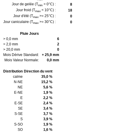
Jour de gelée (T
< 0°C) :
8
min
Jour froid (T
< 10°C) :
18
max
Jour d'été (T
>= 25°C) :
0
max
Jour caniculaire (T
>= 30°C) :
0
max
Pluie Jours
> 0,0 mm
6
> 2,0 mm
2
> 20,0 mm
0
Mois Dérive Standard:
+ 25,9 mm
Mois Valeur Normale:
0,0 mm
Distribution
Direction du vent
calme
35,0 %
N-NE
15,2 %
NE
5,6 %
E-NE
1,9 %
E
2,2 %
E-SE
2,4 %
SE
3,4 %
S-SE
3,7 %
S
3,9 %
S-SO
1,9 %
SO
1,6 %