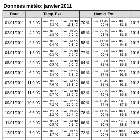
Données météo: janvier 2011
Date
Temp. Ext.
Humid. Ext.
min. 23:30
max. 13:30
min. 14:45
max. 00:30
01/01/2011
7,2 °C
70 %
1017
4,3 °C
11,3 °C
55 %
81 %
min. 07:30
max. 13:45
min. 22:15
max. 05:00
02/01/2011
4,2 °C
65 %
1014
1,8 °C
6,5 °C
52 %
81 %
min. 04:00
max. 14:15
min. 14:30
max. 05:00
03/01/2011
2,3 °C
58 %
1017
0,4 °C
5,3 °C
50 %
64 %
min. 09:30
max. 15:00
min. 00:00
max. 08:30
04/01/2011
1,3 °C
77 %
1016
0,3 °C
2,5 °C
60 %
83 %
min. 00:00
max. 14:30
min. 00:00
max. 20:45
05/01/2011
2,9 °C
84 %
1014
0,5 °C
5,0 °C
81 %
86 %
min. 00:00
max. 22:15
min. 00:00
max. 22:15
06/01/2011
6,2 °C
89 %
1012
4,4 °C
7,8 °C
87 %
91 %
min. 00:00
max. 14:15
min. 15:45
max. 00:30
07/01/2011
11,0 °C
86 %
1013
7,6 °C
13,3 °C
81 %
91 %
min. 02:45
max. 14:30
min. 22:15
max. 05:00
08/01/2011
11,6 °C
82 %
1014
9,7 °C
13,5 °C
76 %
86 %
min. 23:30
max. 12:15
min. 10:45
max. 18:00
09/01/2011
10,5 °C
80 %
1014
7,2 °C
12,5 °C
74 %
87 %
min. 23:54
max. 13:45
min. 14:15
max. 06:15
10/01/2011
6,6 °C
78 %
1016
2,2 °C
10,4 °C
60 %
89 %
min. 05:24
max. 14:39
min. 00:09
max. 14:09
11/01/2011
2,9 °C
86 %
1014
-0,5 °C
6,1 °C
80 %
88 %
min. 04:00
max. 13:15
min. 13:30
max. 00:15
12/01/2011
7,0 °C
72 %
1020
3,7 °C
11,4 °C
59 %
89 %