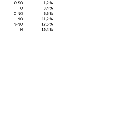
O-SO
1,2 %
O
3,4 %
O-NO
5,5 %
NO
11,2 %
N-NO
17,5 %
N
19,4 %