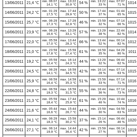
min. 06:07
max. 13:22
min. 13:22
max. 07:07
13/06/2011
21,4 °C
54 %
1014
14,1 °C
30,9 °C
33 %
71 %
min. 01:29
max. 17:44
min. 17:44
max. 01:44
14/06/2011
24,2 °C
50 %
1015
17,5 °C
29,9 °C
37 %
65 %
min. 06:29
max. 17:29
min. 15:59
max. 07:14
15/06/2011
25,7 °C
46 %
1015
17,3 °C
32,9 °C
32 %
66 %
min. 06:29
max. 13:29
min. 13:29
max. 22:44
16/06/2011
23,9 °C
57 %
1014
16,6 °C
33,1 °C
38 %
82 %
min. 05:59
max. 13:44
min. 13:44
max. 00:14
17/06/2011
22,0 °C
66 %
1012
17,0 °C
28,3 °C
52 %
82 %
min. 23:59
max. 15:59
min. 16:59
max. 04:29
18/06/2011
21,0 °C
61 %
1011
17,8 °C
27,4 °C
35 %
80 %
min. 05:59
max. 16:14
min. 13:29
max. 06:44
19/06/2011
19,2 °C
44 %
1015
12,4 °C
24,3 °C
32 %
62 %
min. 06:29
max. 16:59
min. 16:14
max. 07:14
20/06/2011
24,5 °C
42 %
1015
14,1 °C
34,5 °C
28 %
63 %
min. 06:59
max. 14:59
min. 15:59
max. 07:14
21/06/2011
25,9 °C
51 %
1016
16,4 °C
35,3 °C
33 %
71 %
min. 06:59
max. 16:59
min. 16:44
max. 07:14
22/06/2011
24,8 °C
55 %
1016
19,3 °C
31,5 °C
36 %
73 %
min. 05:59
max. 17:44
min. 15:29
max. 10:44
23/06/2011
21,3 °C
61 %
1016
18,4 °C
25,9 °C
46 %
74 %
min. 05:44
max. 15:44
min. 15:59
max. 04:59
24/06/2011
21,6 °C
44 %
1018
16,6 °C
26,7 °C
30 %
63 %
min. 06:29
max. 15:59
min. 15:14
max. 06:44
25/06/2011
24,1 °C
37 %
1020
18,3 °C
30,2 °C
26 %
46 %
min. 06:14
max. 14:44
min. 15:59
max. 06:14
26/06/2011
27,1 °C
42 %
1019
19,9 °C
36,4 °C
27 %
55 %