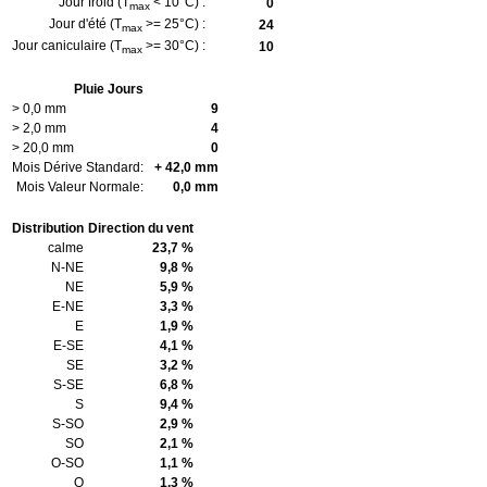
Jour froid (T
< 10°C) :
0
max
Jour d'été (T
>= 25°C) :
24
max
Jour caniculaire (T
>= 30°C) :
10
max
Pluie Jours
> 0,0 mm
9
> 2,0 mm
4
> 20,0 mm
0
Mois Dérive Standard:
+ 42,0 mm
Mois Valeur Normale:
0,0 mm
Distribution
Direction du vent
calme
23,7 %
N-NE
9,8 %
NE
5,9 %
E-NE
3,3 %
E
1,9 %
E-SE
4,1 %
SE
3,2 %
S-SE
6,8 %
S
9,4 %
S-SO
2,9 %
SO
2,1 %
O-SO
1,1 %
O
1,3 %