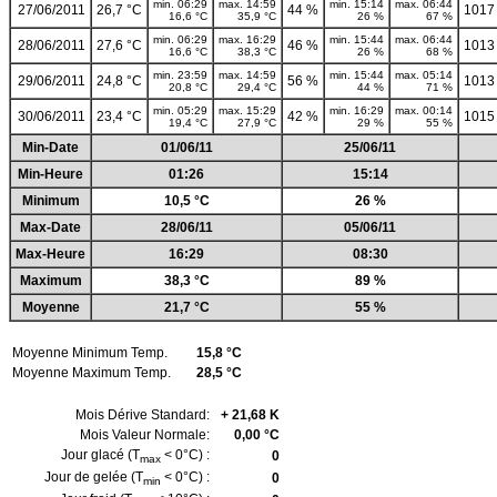
min. 06:29
max. 14:59
min. 15:14
max. 06:44
27/06/2011
26,7 °C
44 %
1017
16,6 °C
35,9 °C
26 %
67 %
min. 06:29
max. 16:29
min. 15:44
max. 06:44
28/06/2011
27,6 °C
46 %
1013
16,6 °C
38,3 °C
26 %
68 %
min. 23:59
max. 14:59
min. 15:44
max. 05:14
29/06/2011
24,8 °C
56 %
1013
20,8 °C
29,4 °C
44 %
71 %
min. 05:29
max. 15:29
min. 16:29
max. 00:14
30/06/2011
23,4 °C
42 %
1015
19,4 °C
27,9 °C
29 %
55 %
Min-Date
01/06/11
25/06/11
Min-Heure
01:26
15:14
Minimum
10,5 °C
26 %
Max-Date
28/06/11
05/06/11
Max-Heure
16:29
08:30
Maximum
38,3 °C
89 %
Moyenne
21,7 °C
55 %
Moyenne Minimum Temp.
15,8 °C
Moyenne Maximum Temp.
28,5 °C
Mois Dérive Standard:
+ 21,68 K
Mois Valeur Normale:
0,00 °C
Jour glacé (T
< 0°C) :
0
max
Jour de gelée (T
< 0°C) :
0
min