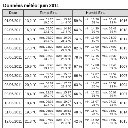
Données météo: juin 2011
Date
Temp. Ext.
Humid. Ext.
min. 01:26
max. 13:26
min. 13:26
max. 00:41
01/06/2011
13,2 °C
59 %
1016
10,5 °C
14,9 °C
51 %
73 %
min. 05:56
max. 14:30
min. 14:30
max. 09:41
02/06/2011
16,0 °C
64 %
1018
13,1 °C
19,4 °C
52 %
75 %
min. 05:30
max. 16:00
min. 16:00
max. 23:30
03/06/2011
18,5 °C
74 %
1017
14,8 °C
25,1 °C
60 %
83 %
min. 23:30
max. 13:00
min. 13:00
max. 07:00
04/06/2011
17,3 °C
82 %
1013
14,9 °C
21,9 °C
72 %
87 %
min. 02:30
max. 16:30
min. 17:15
max. 08:30
05/06/2011
17,4 °C
78 %
1009
13,9 °C
25,9 °C
49 %
89 %
min. 05:45
max. 15:30
min. 17:00
max. 07:45
06/06/2011
19,9 °C
67 %
1007
13,1 °C
28,9 °C
42 %
89 %
min. 05:52
max. 15:37
min. 17:07
max. 07:52
07/06/2011
20,2 °C
66 %
1007
13,1 °C
28,9 °C
42 %
89 %
min. 06:07
max. 17:07
min. 16:07
max. 05:52
08/06/2011
20,9 °C
63 %
1004
14,4 °C
29,4 °C
36 %
83 %
min. 22:37
max. 15:37
min. 15:52
max. 06:07
09/06/2011
18,4 °C
66 %
1007
15,0 °C
22,0 °C
51 %
79 %
min. 06:37
max. 19:07
min. 18:07
max. 07:22
10/06/2011
18,4 °C
53 %
1013
11,4 °C
25,4 °C
35 %
74 %
min. 06:07
max. 16:52
min. 15:07
max. 06:52
11/06/2011
19,6 °C
48 %
1014
14,9 °C
24,6 °C
36 %
66 %
min. 07:07
max. 17:07
min. 16:52
max. 07:07
12/06/2011
21,3 °C
42 %
1015
14,9 °C
29,6 °C
29 %
56 %