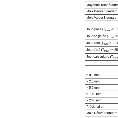
Moyenne Températur
Mois Dérive Standard
Mois Valeur Normale
Jour glacé (T
< 0°
max
Jour de gelée (T
< 
min
Jour froid (T
< 10°
max
Jour d'été (T
>= 25
max
Jour caniculaire (T
max
> 0,0 mm
> 2,0 mm
> 5,0 mm
> 10,0 mm
> 20,0 mm
Précipitation
Mois Dérive Standar