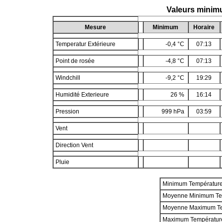
Valeurs minim
Mesure
Minimum
Horaire
Temperatur Extérieure
-0,4 °C
07:13
Point de rosée
-4,8 °C
07:13
Windchill
-9,2 °C
19:29
Humidité Exterieure
26 %
16:14
Pression
999 hPa
03:59
Vent
Direction Vent
Pluie
Minimum Températur
Moyenne Minimum Te
Moyenne Maximum T
Maximum Températur