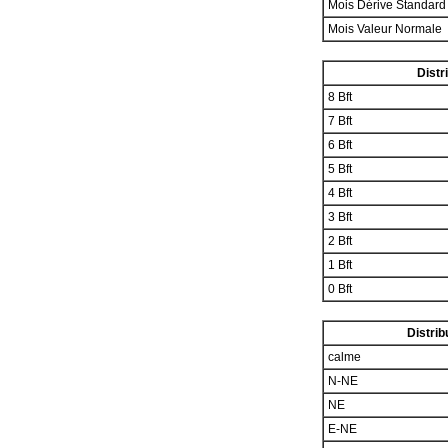
Mois Dérive Standar
Mois Valeur Normale
Distr
8 Bft
7 Bft
6 Bft
5 Bft
4 Bft
3 Bft
2 Bft
1 Bft
0 Bft
Distrib
calme
N-NE
NE
E-NE