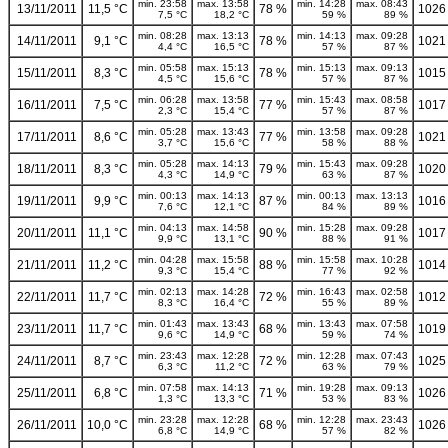
min. 23:58
max. 13:58
min. 14:28
max. 08:43
13/11/2011
11,5 °C
78 %
1026
7,5 °C
18,2 °C
59 %
89 %
min. 08:28
max. 13:13
min. 14:13
max. 09:28
14/11/2011
9,1 °C
78 %
1021
4,4 °C
16,5 °C
57 %
87 %
min. 05:58
max. 15:13
min. 15:13
max. 09:13
15/11/2011
8,3 °C
78 %
1015
4,5 °C
15,6 °C
57 %
87 %
min. 06:28
max. 13:58
min. 15:43
max. 08:58
16/11/2011
7,5 °C
77 %
1017
2,3 °C
15,4 °C
57 %
87 %
min. 05:28
max. 13:43
min. 13:58
max. 09:28
17/11/2011
8,6 °C
77 %
1021
3,7 °C
15,6 °C
58 %
88 %
min. 05:28
max. 14:13
min. 15:43
max. 09:28
18/11/2011
8,3 °C
79 %
1020
4,3 °C
14,9 °C
63 %
87 %
min. 00:13
max. 14:13
min. 00:13
max. 13:13
19/11/2011
9,9 °C
87 %
1016
7,6 °C
12,1 °C
84 %
89 %
min. 04:13
max. 14:58
min. 15:28
max. 09:28
20/11/2011
11,1 °C
90 %
1017
9,9 °C
13,1 °C
88 %
91 %
min. 04:28
max. 15:58
min. 15:58
max. 10:28
21/11/2011
11,2 °C
88 %
1014
9,3 °C
15,4 °C
77 %
92 %
min. 02:13
max. 14:28
min. 16:43
max. 02:58
22/11/2011
11,7 °C
72 %
1012
8,3 °C
16,4 °C
55 %
89 %
min. 01:43
max. 13:43
min. 13:43
max. 07:58
23/11/2011
11,7 °C
68 %
1019
9,6 °C
14,9 °C
59 %
74 %
min. 23:43
max. 12:28
min. 12:28
max. 07:43
24/11/2011
8,7 °C
72 %
1025
6,3 °C
11,2 °C
63 %
79 %
min. 07:58
max. 14:13
min. 19:28
max. 09:13
25/11/2011
6,8 °C
71 %
1026
1,3 °C
13,3 °C
53 %
83 %
min. 23:28
max. 12:28
min. 12:28
max. 23:43
26/11/2011
10,0 °C
68 %
1026
6,8 °C
14,9 °C
57 %
82 %