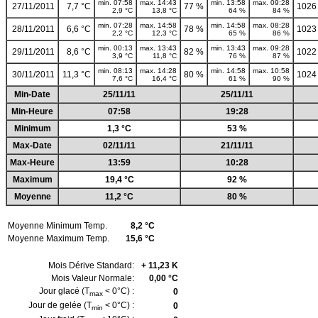
min. 07:58
max. 14:43
min. 13:58
max. 09:28
27/11/2011
7,7 °C
77 %
1026
2,9 °C
13,8 °C
64 %
84 %
min. 07:28
max. 14:58
min. 14:58
max. 08:28
28/11/2011
6,6 °C
78 %
1023
2,2 °C
12,3 °C
65 %
86 %
min. 00:13
max. 13:43
min. 13:43
max. 09:28
29/11/2011
8,6 °C
82 %
1022
3,9 °C
11,8 °C
76 %
87 %
min. 08:13
max. 14:28
min. 14:58
max. 10:58
30/11/2011
11,3 °C
80 %
1024
7,6 °C
16,4 °C
61 %
90 %
Min-Date
25/11/11
25/11/11
Min-Heure
07:58
19:28
Minimum
1,3 °C
53 %
Max-Date
02/11/11
21/11/11
Max-Heure
13:59
10:28
Maximum
19,4 °C
92 %
Moyenne
11,2 °C
80 %
Moyenne Minimum Temp.
8,2 °C
Moyenne Maximum Temp.
15,6 °C
Mois Dérive Standard:
+ 11,23 K
Mois Valeur Normale:
0,00 °C
Jour glacé (T
< 0°C) :
0
max
Jour de gelée (T
< 0°C) :
0
min