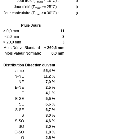
Jour froid (T
< 10°C) :
0
max
Jour d'été (T
>= 25°C) :
0
max
Jour caniculaire (T
>= 30°C) :
0
max
Pluie Jours
> 0,0 mm
11
> 2,0 mm
8
> 20,0 mm
3
Mois Dérive Standard:
+ 260,6 mm
Mois Valeur Normale:
0,0 mm
Distribution
Direction du vent
calme
55,4 %
N-NE
11,2 %
NE
7,0 %
E-NE
2,5 %
E
4,1 %
E-SE
5,5 %
SE
6,6 %
S-SE
6,7 %
S
8,0 %
S-SO
4,6 %
SO
3,0 %
O-SO
1,8 %
O
2,5 %