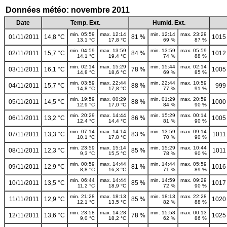
Données météo: novembre 2011
Date
Temp. Ext.
Humid. Ext.
min. 05:59
max. 12:14
min. 12:14
max. 23:29
01/11/2011
14,8 °C
81 %
1015
13,1 °C
17,8 °C
69 %
87 %
min. 04:59
max. 13:59
min. 13:59
max. 05:59
02/11/2011
15,7 °C
84 %
1012
14,1 °C
19,4 °C
74 %
88 %
min. 02:14
max. 15:29
min. 15:44
max. 02:14
03/11/2011
16,1 °C
78 %
1005
14,8 °C
18,6 °C
69 %
85 %
min. 03:59
max. 22:44
min. 22:44
max. 10:59
04/11/2011
15,7 °C
88 %
999
14,8 °C
17,8 °C
77 %
91 %
min. 19:59
max. 00:29
min. 01:29
max. 20:59
05/11/2011
14,5 °C
88 %
1000
12,9 °C
17,0 °C
84 %
90 %
min. 20:29
max. 14:44
min. 15:29
max. 00:14
06/11/2011
13,2 °C
86 %
1005
12,4 °C
14,4 °C
81 %
90 %
min. 07:14
max. 14:14
min. 13:59
max. 09:14
07/11/2011
13,3 °C
83 %
1011
10,1 °C
17,8 °C
70 %
90 %
min. 23:59
max. 15:14
min. 15:29
max. 10:44
08/11/2011
12,3 °C
85 %
1011
9,3 °C
15,5 °C
78 %
90 %
min. 00:59
max. 14:44
min. 14:44
max. 05:59
09/11/2011
12,9 °C
81 %
1016
8,8 °C
16,3 °C
71 %
89 %
min. 06:44
max. 14:44
min. 14:59
max. 09:29
10/11/2011
13,5 °C
85 %
1017
11,2 °C
18,9 °C
72 %
90 %
min. 21:28
max. 18:13
min. 18:13
max. 22:28
11/11/2011
12,9 °C
85 %
1020
12,1 °C
13,5 °C
82 %
88 %
min. 23:58
max. 14:28
min. 15:58
max. 00:13
12/11/2011
13,6 °C
78 %
1025
9,0 °C
18,2 °C
62 %
86 %