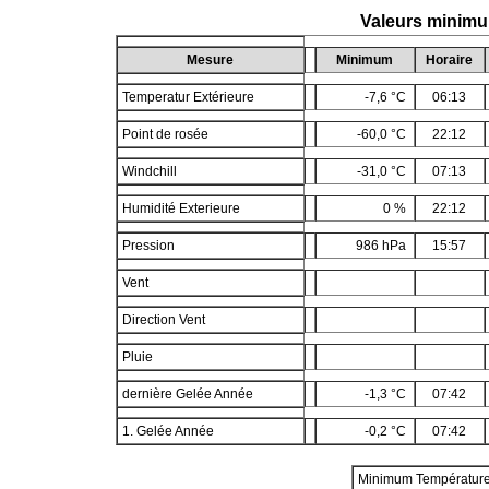
Valeurs minim
Mesure
Minimum
Horaire
Temperatur Extérieure
-7,6 °C
06:13
Point de rosée
-60,0 °C
22:12
Windchill
-31,0 °C
07:13
Humidité Exterieure
0 %
22:12
Pression
986 hPa
15:57
Vent
Direction Vent
Pluie
dernière Gelée Année
-1,3 °C
07:42
1. Gelée Année
-0,2 °C
07:42
Minimum Températur