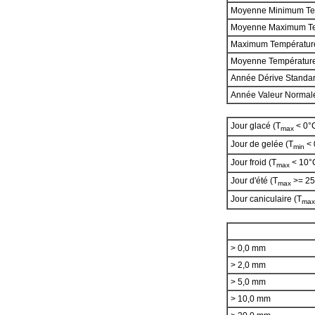
Moyenne Minimum Te
Moyenne Maximum T
Maximum Températur
Moyenne Températur
Année Dérive Standa
Année Valeur Norma
Jour glacé (T
< 0°
max
Jour de gelée (T
< 
min
Jour froid (T
< 10°
max
Jour d'été (T
>= 25
max
Jour caniculaire (T
max
> 0,0 mm
> 2,0 mm
> 5,0 mm
> 10,0 mm