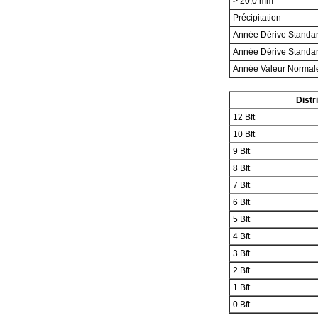
> 20,0 mm
Précipitation
Année Dérive Standa
Année Dérive Standa
Année Valeur Norma
Distr
12 Bft
10 Bft
9 Bft
8 Bft
7 Bft
6 Bft
5 Bft
4 Bft
3 Bft
2 Bft
1 Bft
0 Bft