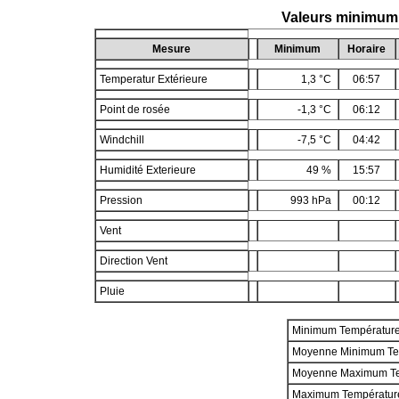
Valeurs minimum
Mesure
Minimum
Horaire
Temperatur Extérieure
1,3 °C
06:57
Point de rosée
-1,3 °C
06:12
Windchill
-7,5 °C
04:42
Humidité Exterieure
49 %
15:57
Pression
993 hPa
00:12
Vent
Direction Vent
Pluie
Minimum Températur
Moyenne Minimum Te
Moyenne Maximum T
Maximum Températur