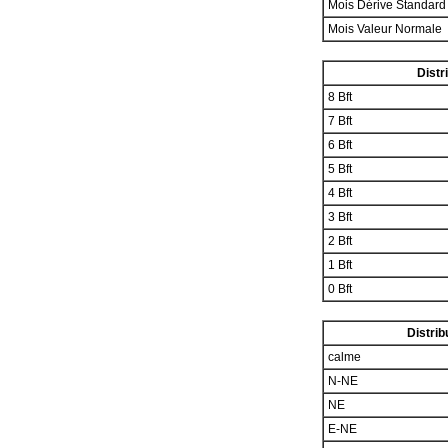
Mois Dérive Standar
Mois Valeur Normale
Distr
8 Bft
7 Bft
6 Bft
5 Bft
4 Bft
3 Bft
2 Bft
1 Bft
0 Bft
Distrib
calme
N-NE
NE
E-NE