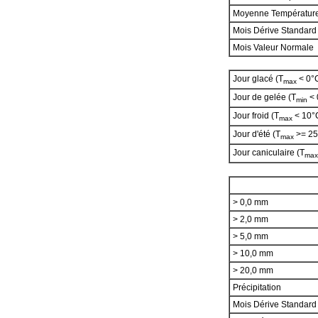
Moyenne Températur
Mois Dérive Standard
Mois Valeur Normale
Jour glacé (T
< 0°
max
Jour de gelée (T
< 
min
Jour froid (T
< 10°
max
Jour d'été (T
>= 25
max
Jour caniculaire (T
max
> 0,0 mm
> 2,0 mm
> 5,0 mm
> 10,0 mm
> 20,0 mm
Précipitation
Mois Dérive Standar