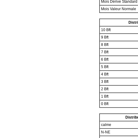
Mois Dérive Standar
Mois Valeur Normale
Distr
10 Bft
9 Bft
8 Bft
7 Bft
6 Bft
5 Bft
4 Bft
3 Bft
2 Bft
1 Bft
0 Bft
Distrib
calme
N-NE