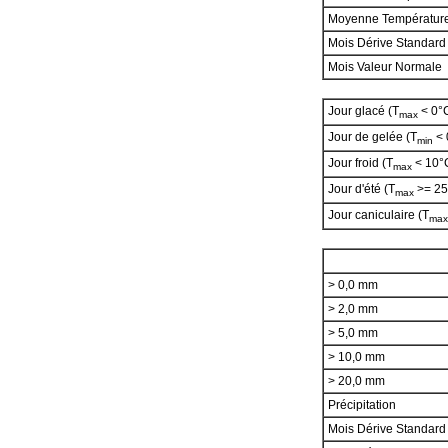
Moyenne Températur
Mois Dérive Standard
Mois Valeur Normale
Jour glacé (T
< 0°
max
Jour de gelée (T
< 
min
Jour froid (T
< 10°
max
Jour d'été (T
>= 25
max
Jour caniculaire (T
max
> 0,0 mm
> 2,0 mm
> 5,0 mm
> 10,0 mm
> 20,0 mm
Précipitation
Mois Dérive Standar