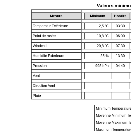
Valeurs minimu
Mesure
Minimum
Horaire
Temperatur Extérieure
-2,5 °C
03:30
Point de rosée
-10,8 °C
06:00
Windchill
-20,8 °C
07:30
Humidité Exterieure
35 %
13:30
Pression
995 hPa
04:40
Vent
Direction Vent
Pluie
Minimum Températur
Moyenne Minimum Te
Moyenne Maximum T
Maximum Températur