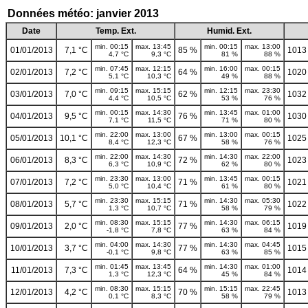
Données météo: janvier 2013
Date
Temp. Ext.
Humid. Ext.
min. 00:15
max. 13:45
min. 00:15
max. 13:00
01/01/2013
7,1 °C
85 %
1013
4,7 °C
9,3 °C
81 %
88 %
min. 07:45
max. 12:15
min. 16:00
max. 00:15
02/01/2013
7,2 °C
64 %
1020
5,1 °C
10,3 °C
49 %
88 %
min. 09:15
max. 15:15
min. 12:15
max. 23:30
03/01/2013
7,0 °C
62 %
1032
4,4 °C
10,5 °C
53 %
76 %
min. 00:15
max. 14:30
min. 13:45
max. 01:00
04/01/2013
9,5 °C
76 %
1030
7,1 °C
11,5 °C
71 %
80 %
min. 22:00
max. 13:00
min. 13:00
max. 00:15
05/01/2013
10,1 °C
67 %
1025
8,4 °C
12,3 °C
58 %
76 %
min. 22:00
max. 14:30
min. 14:30
max. 22:00
06/01/2013
8,3 °C
72 %
1023
6,3 °C
10,9 °C
62 %
80 %
min. 23:30
max. 13:00
min. 13:45
max. 00:15
07/01/2013
7,2 °C
71 %
1021
5,0 °C
10,4 °C
61 %
80 %
min. 23:30
max. 15:15
min. 14:30
max. 05:30
08/01/2013
5,7 °C
71 %
1022
1,3 °C
10,7 °C
58 %
79 %
min. 08:30
max. 15:15
min. 14:30
max. 06:15
09/01/2013
2,0 °C
77 %
1019
-1,8 °C
7,8 °C
63 %
84 %
min. 04:00
max. 14:30
min. 14:30
max. 04:45
10/01/2013
3,7 °C
77 %
1015
-0,1 °C
9,8 °C
63 %
85 %
min. 01:45
max. 13:45
min. 14:30
max. 01:00
11/01/2013
7,3 °C
64 %
1014
1,3 °C
12,3 °C
45 %
84 %
min. 08:30
max. 15:15
min. 15:15
max. 22:45
12/01/2013
4,2 °C
70 %
1013
0,1 °C
8,3 °C
58 %
79 %