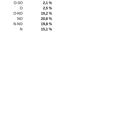
O-SO
2,1 %
O
2,5 %
O-NO
10,2 %
NO
20,6 %
N-NO
19,8 %
N
15,1 %