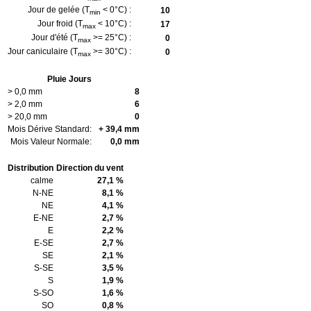
Jour de gelée (T
< 0°C) :
10
min
Jour froid (T
< 10°C) :
17
max
Jour d'été (T
>= 25°C) :
0
max
Jour caniculaire (T
>= 30°C) :
0
max
Pluie Jours
> 0,0 mm
8
> 2,0 mm
6
> 20,0 mm
0
Mois Dérive Standard:
+ 39,4 mm
Mois Valeur Normale:
0,0 mm
Distribution
Direction du vent
calme
27,1 %
N-NE
8,1 %
NE
4,1 %
E-NE
2,7 %
E
2,2 %
E-SE
2,7 %
SE
2,1 %
S-SE
3,5 %
S
1,9 %
S-SO
1,6 %
SO
0,8 %