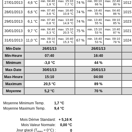
min. 04:40
max. 15:10
min. 00:10
max. 22:40
27/01/2013
4,6 °C
74 %
1012
1,9 °C
7,7 °C
66 %
80 %
min. 07:40
max. 16:40
min. 16:40
max. 04:40
28/01/2013
6,6 °C
74 %
1015
3,6 °C
10,9 °C
55 %
86 %
min. 07:40
max. 13:40
min. 13:40
max. 09:10
29/01/2013
6,1 °C
74 %
1023
0,8 °C
14,9 °C
55 %
85 %
min. 04:40
max. 15:10
min. 15:10
max. 10:40
30/01/2013
9,7 °C
75 %
1021
3,3 °C
20,5 °C
53 %
87 %
min. 09:10
max. 16:40
min. 16:40
max. 09:10
31/01/2013
11,0 °C
67 %
1024
6,9 °C
15,3 °C
53 %
79 %
Min-Date
26/01/13
26/01/13
Min-Heure
07:40
16:40
Minimum
-3,0 °C
44 %
Max-Date
30/01/13
20/01/13
Max-Heure
15:10
04:00
Maximum
20,5 °C
89 %
Moyenne
5,2 °C
70 %
Moyenne Minimum Temp.
1,7 °C
Moyenne Maximum Temp.
9,4 °C
Mois Dérive Standard:
+ 5,16 K
Mois Valeur Normale:
0,00 °C
Jour glacé (T
< 0°C) :
0
max