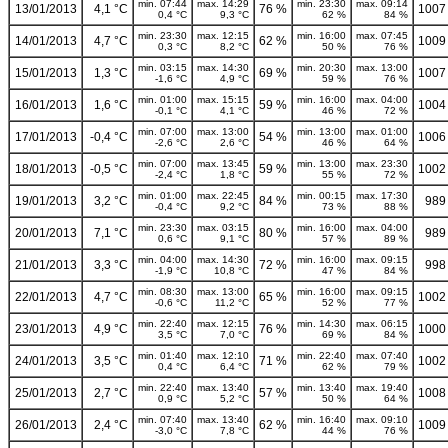
min. 07:44
max. 14:29
min. 23:30
max. 09:14
13/01/2013
4,1 °C
76 %
1007
0,4 °C
9,3 °C
62 %
84 %
min. 23:30
max. 12:15
min. 16:00
max. 07:45
14/01/2013
4,7 °C
62 %
1009
0,3 °C
8,2 °C
50 %
76 %
min. 03:15
max. 14:30
min. 20:30
max. 13:00
15/01/2013
1,3 °C
69 %
1007
-1,6 °C
4,9 °C
59 %
76 %
min. 01:00
max. 15:15
min. 16:00
max. 04:00
16/01/2013
1,6 °C
59 %
1004
-0,1 °C
4,1 °C
46 %
72 %
min. 07:00
max. 13:00
min. 13:00
max. 01:00
17/01/2013
-0,4 °C
54 %
1006
-2,6 °C
2,6 °C
46 %
64 %
min. 07:00
max. 13:45
min. 13:00
max. 23:30
18/01/2013
-0,5 °C
59 %
1002
-2,4 °C
1,8 °C
55 %
72 %
min. 01:00
max. 22:45
min. 00:15
max. 17:30
19/01/2013
3,2 °C
84 %
989
-0,4 °C
9,2 °C
73 %
88 %
min. 23:30
max. 03:15
min. 16:00
max. 04:00
20/01/2013
7,1 °C
80 %
989
0,6 °C
9,1 °C
57 %
89 %
min. 04:00
max. 14:30
min. 16:00
max. 09:15
21/01/2013
3,3 °C
72 %
998
-1,9 °C
10,8 °C
47 %
84 %
min. 08:30
max. 13:00
min. 16:00
max. 09:15
22/01/2013
4,7 °C
65 %
1002
-0,6 °C
11,2 °C
52 %
77 %
min. 22:40
max. 12:15
min. 14:30
max. 06:15
23/01/2013
4,9 °C
76 %
1000
3,5 °C
7,0 °C
69 %
84 %
min. 01:40
max. 12:10
min. 22:40
max. 07:40
24/01/2013
3,5 °C
71 %
1002
0,4 °C
6,4 °C
62 %
79 %
min. 22:40
max. 13:40
min. 13:40
max. 19:40
25/01/2013
2,7 °C
57 %
1008
0,9 °C
5,2 °C
50 %
64 %
min. 07:40
max. 13:40
min. 16:40
max. 09:10
26/01/2013
2,4 °C
62 %
1009
-3,0 °C
7,8 °C
44 %
76 %