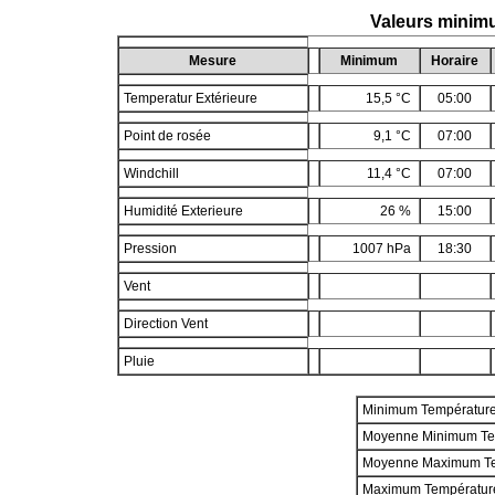
Valeurs minimu
Mesure
Minimum
Horaire
Temperatur Extérieure
15,5 °C
05:00
Point de rosée
9,1 °C
07:00
Windchill
11,4 °C
07:00
Humidité Exterieure
26 %
15:00
Pression
1007 hPa
18:30
Vent
Direction Vent
Pluie
Minimum Températur
Moyenne Minimum Te
Moyenne Maximum T
Maximum Températur