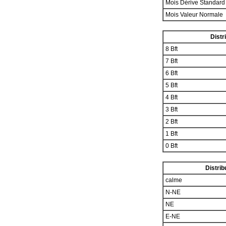
Mois Dérive Standar
Mois Valeur Normale
Distr
8 Bft
7 Bft
6 Bft
5 Bft
4 Bft
3 Bft
2 Bft
1 Bft
0 Bft
Distrib
calme
N-NE
NE
E-NE