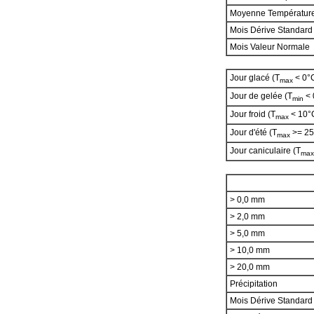
Moyenne Températur
Mois Dérive Standard
Mois Valeur Normale
Jour glacé (T
< 0°
max
Jour de gelée (T
< 
min
Jour froid (T
< 10°
max
Jour d'été (T
>= 25
max
Jour caniculaire (T
max
> 0,0 mm
> 2,0 mm
> 5,0 mm
> 10,0 mm
> 20,0 mm
Précipitation
Mois Dérive Standar