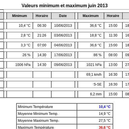
Valeurs minimum et maximum juin 2013
Minimum
Horaire
Date
Maximum
Horaire
10,4 °C
06:30
10/06/2013
36,6 °C
15:00
18
2,8 °C
21:26
03/06/2013
18,8 °C
11:30
16
3,3 °C
07:00
04/06/2013
36,6 °C
15:00
18
26 %
14:30
17/06/2013
86 %
08:00
09
1006 hPa
14:30
09/06/2013
1021 hPa
13:00
27
69,1 km/h
16:30
17
S-SE
16:30
17
6,2 mm
15:00
08
Minimum Température
10,4 °C
Moyenne Minimum Temp.
14,9 °C
Moyenne Maximum Temp.
27,5 °C
Maximum Température
36,6 °C