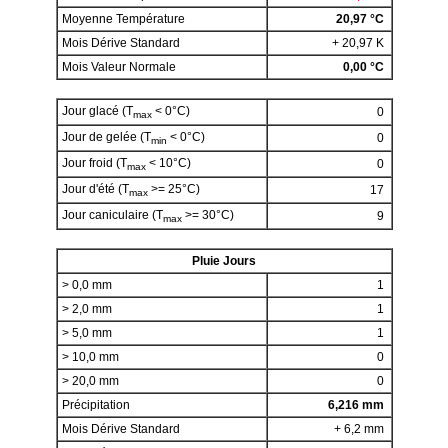
Moyenne Température
20,97 °C
Mois Dérive Standard
+ 20,97 K
Mois Valeur Normale
0,00 °C
Jour glacé (T
< 0°C)
0
max
Jour de gelée (T
< 0°C)
0
min
Jour froid (T
< 10°C)
0
max
Jour d'été (T
>= 25°C)
17
max
Jour caniculaire (T
>= 30°C)
9
max
Pluie Jours
> 0,0 mm
1
> 2,0 mm
1
> 5,0 mm
1
> 10,0 mm
0
> 20,0 mm
0
Précipitation
6,216 mm
Mois Dérive Standard
+ 6,2 mm