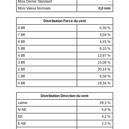
Mois Dérive Standard
- -
Mois Valeur Normale
0,0 mm
Distribution Force du vent
8 Bft
0,30 %
7 Bft
3,04 %
6 Bft
4,45 %
5 Bft
8,10 %
4 Bft
13,97 %
3 Bft
15,08 %
2 Bft
20,14 %
1 Bft
6,58 %
0 Bft
28,34 %
Distribution Direction du vent
calme
28,3 %
N-NE
5,8 %
NE
4,1 %
E-NE
2,3 %